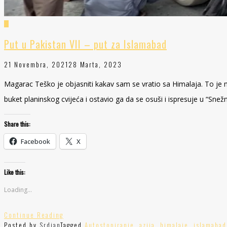
Put u Pakistan VII – put za Islamabad
21 Novembra, 2021
28 Marta, 2023
Magarac Teško je objasniti kakav sam se vratio sa Himalaja. To je m
buket planinskog cvijeća i ostavio ga da se osuši i ispresuje u “Sne
Share this:
Facebook
X
Like this:
Loading...
Continue Reading
Posted by
Srdjan
Tagged
Autostopiranje
,
azija
,
himalaje
,
islamabad