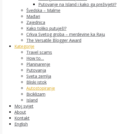
Putovanje na Island i kako ga preživjeti!?
Švedska – Malme
Mađari
Zajednica
Kako toliko putuješ!?
Crkva Svetog groba – merdevine ka Raju
The Versatile Blogger Award
Kategorije
Travel scams
How to…
Planinarenje
Putovanja
Sveta zemlja
Bliski istok
Autostopiranje
Biciklizam
Island
Moj svijet
About
Kontakt
English