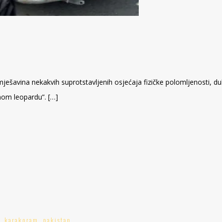
ješavina nekakvih suprotstavljenih osjećaja fizičke polomljenosti, d
žnom leopardu”. […]
,
karakoram
,
pakistan