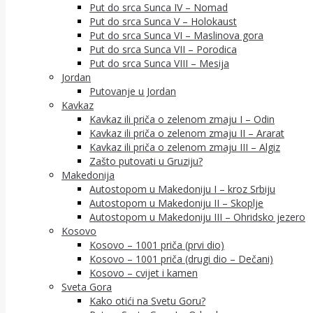
Put do srca Sunca IV – Nomad
Put do srca Sunca V – Holokaust
Put do srca Sunca VI – Maslinova gora
Put do srca Sunca VII – Porodica
Put do srca Sunca VIII – Mesija
Jordan
Putovanje u Jordan
Kavkaz
Kavkaz ili priča o zelenom zmaju I – Odin
Kavkaz ili priča o zelenom zmaju II – Ararat
Kavkaz ili priča o zelenom zmaju III – Algiz
Zašto putovati u Gruziju?
Makedonija
Autostopom u Makedoniju I – kroz Srbiju
Autostopom u Makedoniju II – Skoplje
Autostopom u Makedoniju III – Ohridsko jezero
Kosovo
Kosovo – 1001 priča (prvi dio)
Kosovo – 1001 priča (drugi dio – Dečani)
Kosovo – cvijet i kamen
Sveta Gora
Kako otići na Svetu Goru?