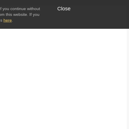
Close
f you continue without
om this website. If you
ns
here
.