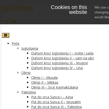
easttothesun
Cookies on this
Skip
We use co
website
to
changing 
content
would lik
Priče
Jugoslavija
Duhom kroz Jugoslaviju I – ovdje i sada
Duhom kroz Jugoslaviju II – sam na ulici
Duhom kroz Jugoslaviju III – krugovi
Duhom kroz Jugoslaviju IV – Una
Olimp
Olimp I – Musala
Olimp II – Mitikas
Olimp III – Srce Kajmakčalana
Palestina
Put do srca Sunca I – Azija
Put do srca Sunca II – Jerusalim
Put do srca Sunca III – Palestina