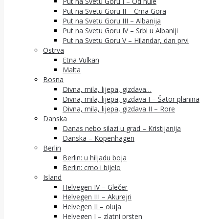
Put na Svetu Goru I – Od nule
Put na Svetu Goru II – Crna Gora
Put na Svetu Goru III – Albanija
Put na Svetu Goru IV – Srbi u Albaniji
Put na Svetu Goru V – Hilandar, dan prvi
Ostrva
Etna Vulkan
Malta
Bosna
Divna, mila, lijepa, gizdava…
Divna, mila, lijepa, gizdava I – Šator planina
Divna, mila, lijepa, gizdava II – Rore
Danska
Danas nebo silazi u grad – Kristijanija
Danska – Kopenhagen
Berlin
Berlin: u hiljadu boja
Berlin: crno i bijelo
Island
Helvegen IV – Glečer
Helvegen III – Akurejri
Helvegen II – oluja
Helvegen I – zlatni prsten