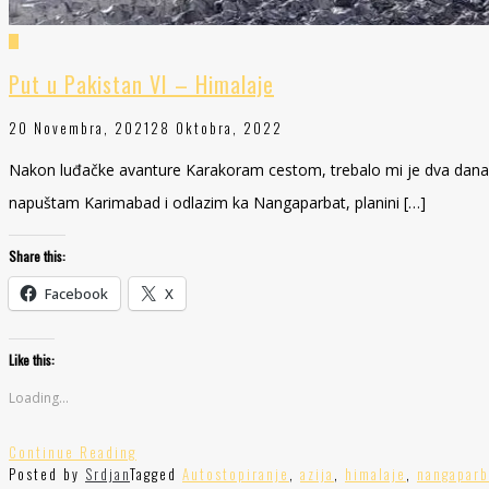
Put u Pakistan VI – Himalaje
20 Novembra, 2021
28 Oktobra, 2022
Nakon luđačke avanture Karakoram cestom, trebalo mi je dva dana d
napuštam Karimabad i odlazim ka Nangaparbat, planini […]
Share this:
Facebook
X
Like this:
Loading...
Continue Reading
Posted by
Srdjan
Tagged
Autostopiranje
,
azija
,
himalaje
,
nangaparb