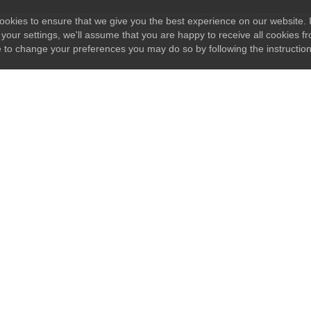
okies to ensure that we give you the best experience on our website. I
your settings, we'll assume that you are happy to receive all cookies fr
e to change your preferences you may do so by following the instructio