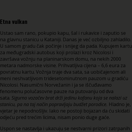
Etna vulkan
Ustao sam rano, pokupio kapu, šal i rukavice i zaputio se
na glavnu stanicu u Kataniji. Danas je već ozbiljno zahladilo.
U samom gradu čak počinje i snijeg da pada. Kupujem kartu
za međugradski autobus koji prolazi kroz Nicolosi i
završava vožnju na planinarskom domu, na nekih 2000
metara nadmorske visine. Prihvatljiva cijena – 6,6 eura za
povratnu kartu. Vožnja traje dva sata, sa uobičajenom ali
meni neshvatljivom tridesetominutnom pauzom u gradiću
Nicolosi. Nasumični Norvežanin i ja se iščuđavamo
fenomenu polučasovne pauze na putovanju od dva
sata.
Sigurno vozačev brat drži jedinu kafanu koja se nalazi uz
stanicu, pa na taj način popravljaju budžet porodice.
Hladno je,
vjetar je nepodnošljiv. Iako ne postoji bojazan da ću skidati
odjeću pred trećim licima, nisam ponio duge gaće
.
Uspon se nastavlja i ukazuju se nestvarni prizori zatrpanih