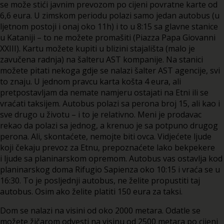
se može stići javnim prevozom po cijeni povratne karte od
6,6 eura. U zimskom periodu polazi samo jedan autobus (u
ljetnom postoji i onaj oko 11h) i to u 8:15 sa glavne stanice
u Kataniji – to ne možete promašiti (Piazza Papa Giovanni
XXIII). Kartu možete kupiti u blizini stajališta (malo je
zavučena radnja) na šalteru AST kompanije. Na stanici
možete pitati nekoga gdje se nalazi šalter AST agencije, svi
to znaju. U jednom pravcu karta košta 4 eura, ali
pretpostavljam da nemate namjeru ostajati na Etni ili se
vraćati taksijem. Autobus polazi sa perona broj 15, ali kao i
sve drugo u životu – i to je relativno. Meni je prodavac
rekao da polazi sa jednog, a krenuo je sa potpuno drugog
perona. Ali, skontaćete, nemojte biti ovca. Vidjećete ljude
koji čekaju prevoz za Etnu, prepoznaćete lako bekpekere
i ljude sa planinarskom opremom. Autobus vas ostavlja kod
planinarskog doma Rifugio Sapienza oko 10:15 i vraća se u
16:30. To je posljednji autobus, ne želite propustiti taj
autobus. Osim ako želite platiti 150 eura za taksi.
Dom se nalazi na visini od oko 2000 metara. Odatle se
možete žičarom odvesti na visinu od 2500 metara po cijeni