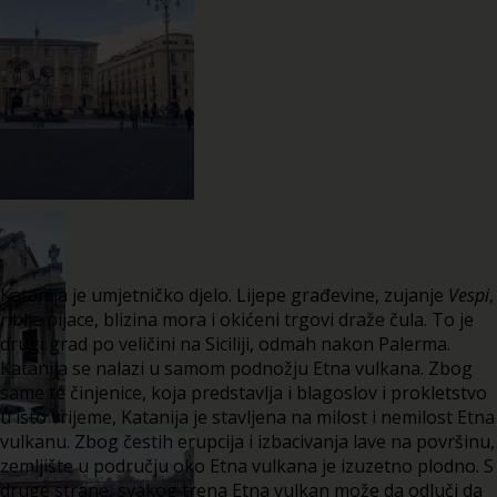
Katanija je umjetničko djelo. Lijepe građevine, zujanje
Vespi
,
riblje pijace, blizina mora i okićeni trgovi draže čula. To je
drugi grad po veličini na Siciliji, odmah nakon Palerma.
Katanija se nalazi u samom podnožju Etna vulkana. Zbog
same te činjenice, koja predstavlja i blagoslov i prokletstvo
u isto vrijeme, Katanija je stavljena na milost i nemilost Etna
vulkanu. Zbog čestih erupcija i izbacivanja lave na površinu,
zemljište u području oko Etna vulkana je izuzetno plodno. S
druge strane, svakog trena Etna vulkan može da odluči da