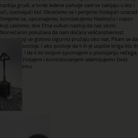
razbija grudi, a tvrde ledene pahulje vam se zabijaju u lice i
oči, izazivajući bol. Okrećemo se i penjemo hodajući unazad.
Smijemo se, upoznajemo, konstatujemo hladnoću i napor
koji ulažemo, dok Etna vulkan nastoji da nas slomi.
Norvežanin pokušava da nam dočara veličanstvenost
prizora koji se gotovo sigurno pružaju oko nas. Pitam se da
li uopšte postoje. I ako postoje da li ih je uopšte briga što ih
ne vidimo. I da li mi svojom spoznajom o postojanju nečega,
čulnim doživljajem i konstatovanjem udahnjujemo život
tome nečemu.