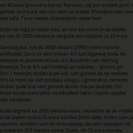
od 30 eura (povratna karta). Naravno, taj put možete preći i
pješice za 0 eura, kao što sam i ja uradio. Potrebno vam oko
dva sata. Tu se nalaze skamenjene rijeke lave.
Dalje od toga ja nisam išao, ali ono što znam je da odatle,
pa sve do 3000 metara je moguće doći džipom za 33 eura.
Sav ovaj put, sve do 3000 metara (2900) visine možete
prehodati. Za to će vam trebati 4-5 sati laganog hoda. Ali
nemojte to posmatrati kao 4-5 dosadnih sati običnog
hodanja. To je 4-5 sati hodanja po vulkanu – planini, po
Etni. I nemojte slušati ljude koji vam govore da ne možete.
Oni će htjeti da vam prodaju uslugu. I generalno, nemojte
slušati ljude koji vam govore da bilo šta ne možete. Oni
hoće da vas kontrolišu na određeni način. Uspon uopšte
nije zahtjevan.
Kada stignete na 2900 metara visine, moraćete da se vratite
ili da platite vodiča 25 eura ukoliko želite dalje. Koliko sam ja
upućen, rendžeri vam ne dozvoljavaju da sami ispenjete tih
poslednjih 350 metara visine. Dakle, tih 25 eura morate