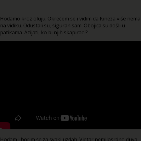
Hodamo kroz oluju. Okrećem se i vidim da Kineza više nema
na vidiku. Odustali su, siguran sam. Obojica su došli u
patikama. Azijati, ko bi njih skapirao!?
Hodam i borim se za svaki uzdah. Vjetar nemilosrdno duva,