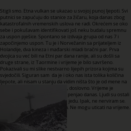
Stigli smo. Etna vulkan se ukazao u svojoj punoj ljepoti. Svi
putnici se zapućuju do stanice za žičaru, koja danas zbog
katastrofalnih vremenskih uslova ne radi. Okrećem se oko
sebe i pokušavam identifikovati još neku budalu spremnu
za uspon pješice. Spontano se izdvaja grupa od nas 7 i
započinjemo uspon. Tu je i Norvežanin sa prijateljem iz
Holandije, dva kineza i mađarski mladi bračni par. Prva
dvojica su već bili na Etni par dana ranije, ali su došli sa
druge strane, iz Taormine i vrijeme je bilo savršeno.
Pokazivali su mi slike nestvarno lijepih prizora kojima su
svjedočili. Siguran sam da je i oko nas ista tolika količina
ljepote, ali nisam u stanju da vidim ništa što je od mene na
većoj udaljenosti od 10 metara, doslovno. Vrijeme je
pakleno. Niko se osim nas nije penjao danas. Ljudi su ostali
na domu, piju vino, sankaju se, jedu. Ipak, ne nerviram se.
Šta sad mogu, tu sam gdje sam. Ne mogu uticati na vrijeme.
Prihvatam.