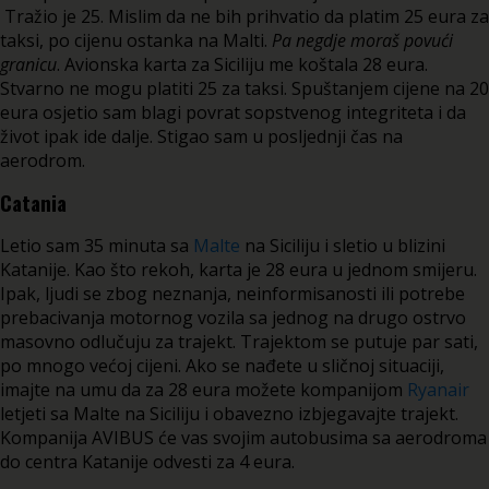
Tražio je 25. Mislim da ne bih prihvatio da platim 25 eura za
taksi, po cijenu ostanka na Malti.
Pa negdje moraš povući
granicu
. Avionska karta za Siciliju me koštala 28 eura.
Stvarno ne mogu platiti 25 za taksi. Spuštanjem cijene na 20
eura osjetio sam blagi povrat sopstvenog integriteta i da
život ipak ide dalje. Stigao sam u posljednji čas na
aerodrom.
Catania
Letio sam 35 minuta sa
Malte
na Siciliju i sletio u blizini
Katanije. Kao što rekoh, karta je 28 eura u jednom smijeru.
Ipak, ljudi se zbog neznanja, neinformisanosti ili potrebe
prebacivanja motornog vozila sa jednog na drugo ostrvo
masovno odlučuju za trajekt. Trajektom se putuje par sati,
po mnogo većoj cijeni. Ako se nađete u sličnoj situaciji,
imajte na umu da za 28 eura možete kompanijom
Ryanair
letjeti sa Malte na Siciliju i obavezno izbjegavajte trajekt.
Kompanija AVIBUS će vas svojim autobusima sa aerodroma
do centra Katanije odvesti za 4 eura.