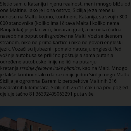
Sletio sam u Kataniju i njenu realnost, meni mnogo bližu od
one Maltine. Iako je i ona ostrvo, Sicilija je za mene u
odnosu na Maltu kopno, kontinent. Katanija, sa svojih 300
000 stanovnika (koliko ima i čitava Malta i koliko nema
Banjaluka) je jedan veći, linearan grad, a ne neka čudna
naseobina poput onih
gradova
na Malti. Vozi se desnom
stranom, niko ne prima kartice i niko ne govori engleski
jezik. Vozači su ljubazni i pomalo natucaju engleski. Red
vožnje autobusa se prilično poštuje a sama putanja
određene autobuske linije ne liči na putanju
kretanja
srednjevjekovne irske pijanice
, kao na Malti. Mnogo
je lakše kontinentalcu da razumije jednu Siciliju nego Maltu.
Sicilija je ogromna. Barem iz perspektive Maltinih 316
kvadratnih kilometara, Sicilijinih 25711 čak i na prvi pogled
djeluje tačno 81,36392405063291 puta više.