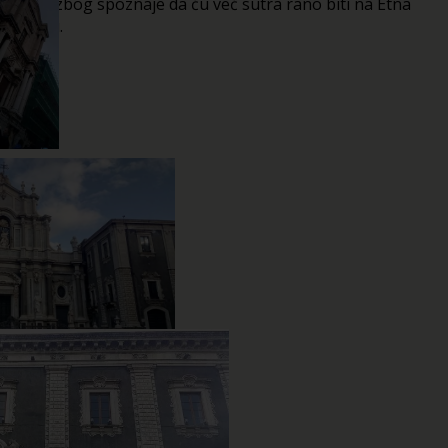
Možda zbog spoznaje da ću već sutra rano biti na Etna
vulkanu.