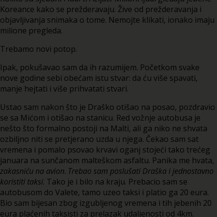
Koreance kako se prežderavaju. Žive od prežderavanja i
objavljivanja snimaka o tome. Nemojte klikati, ionako imaju
milione pregleda.
Trebamo novi potop.
Ipak, pokušavao sam da ih razumijem. Početkom svake
nove godine sebi obećam istu stvar: da ću više spavati,
manje hejtati i više prihvatati stvari.
Ustao sam nakon što je Draško otišao na posao, pozdravio
se sa Mićom i otišao na stanicu. Red vožnje autobusa je
nešto što formalno postoji na Malti, ali ga niko ne shvata
ozbiljno niti se pretjerano uzda u njega. Čekao sam sat
vremena i pomalo psovao krvavi oganj stojeći tako trećeg
januara na sunčanom malteškom asfaltu. Panika me hvata,
zakasniću na avion
.
Trebao sam poslušati Draška i jednostavno
koristiti taksi
. Tako je i bilo na kraju. Prebacio sam se
autobusom do Valete, tamo uzeo taksi i platio ga 20 eura.
Bio sam bijesan zbog izgubljenog vremena i tih jebenih 20
eura plaćenih taksisti za prelazak udaljenosti od 4km.