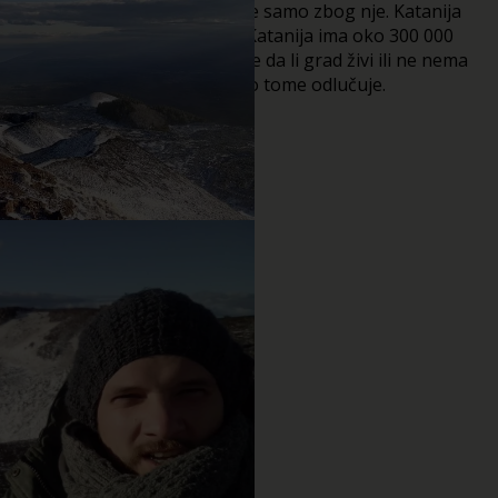
Kataniji, manje – više svi dolaze samo zbog nje. Katanija
postoji zahvaljujući Etni. Iako Katanija ima oko 300 000
stanovnika, glavnu riječ o tome da li grad živi ili ne nema
niti jedan od njih. Etna vulkan o tome odlučuje.