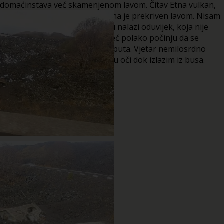
domaćinstava već skamenjenom lavom. Čitav Etna vulkan,
koji je zapravo ogromna planina je prekriven lavom. Nisam
vidio ni jednu stijenu koja se tu nalazi oduvijek, koja nije
izbačena iz zemljine utrobe. Već polako počinju da se
ukazuju nanosi snijega pored puta. Vjetar nemilosrdno
duva i baca mi pahulje snijega u oči dok izlazim iz busa.