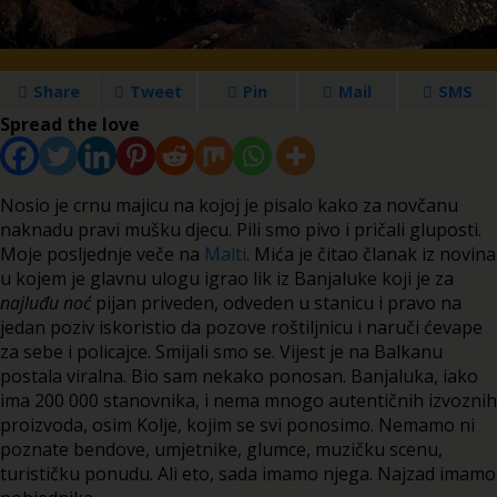
Share
Tweet
Pin
Mail
SMS
Spread the love
Nosio je crnu majicu na kojoj je pisalo kako za novčanu
naknadu pravi mušku djecu. Pili smo pivo i pričali gluposti.
Moje posljednje veče na
Malti
. Mića je čitao članak iz novina
u kojem je glavnu ulogu igrao lik iz Banjaluke koji je za
najluđu noć
pijan priveden, odveden u stanicu i pravo na
jedan poziv iskoristio da pozove roštiljnicu i naruči ćevape
za sebe i policajce. Smijali smo se. Vijest je na Balkanu
postala viralna. Bio sam nekako ponosan. Banjaluka, iako
ima 200 000 stanovnika, i nema mnogo autentičnih izvoznih
proizvoda, osim Kolje, kojim se svi ponosimo. Nemamo ni
poznate bendove, umjetnike, glumce, muzičku scenu,
turističku ponudu. Ali eto, sada imamo njega. Najzad imamo