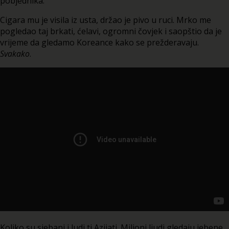
pobjednika.
Cigara mu je visila iz usta, držao je pivo u ruci. Mrko me
pogledao taj brkati, ćelavi, ogromni čovjek i saopštio da je
vrijeme da gledamo Koreance kako se prežderavaju.
Svakako
.
Koliko su sjebani i ludi ti Azijati. Milioni ljudi gledaju jebene