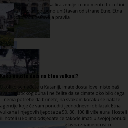
čitavo područje zbriše sa lica zemlje i u momentu to i učini.
Dva puta je grad potpuno uništavan od strane Etne. Etna
vulkan ovdje diktira svoja pravila.
Kako uopšte doći na Etna vulkan!?
Ukoliko se nađete u Kataniji, imate dosta love, niste baš
avanturističkog duha i ne želite da se cimate oko bilo čega
– nema potrebe da brinete; na svakom koraku se nalaze
agencije koje će vam ponuditi jednodnevni obilazak Etna
vulkana i njegovih ljepota za 50, 80, 100 ili više eura. Hosteli
ili hoteli u kojima odsjedate će takođe imati u svojoj ponudi
slične obilaske. Etna vulkan je glavna znamenitost u