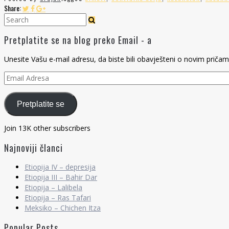
Share:
Pretplatite se na blog preko Email - a
Unesite Vašu e-mail adresu, da biste bili obavješteni o novim pričam
Email
Adresa
Pretplatite se
Join 13K other subscribers
Najnoviji članci
Etiopija IV – depresija
Etiopija III – Bahir Dar
Etiopija – Lalibela
Etiopija – Ras Tafari
Meksiko – Chichen Itza
Popular Posts