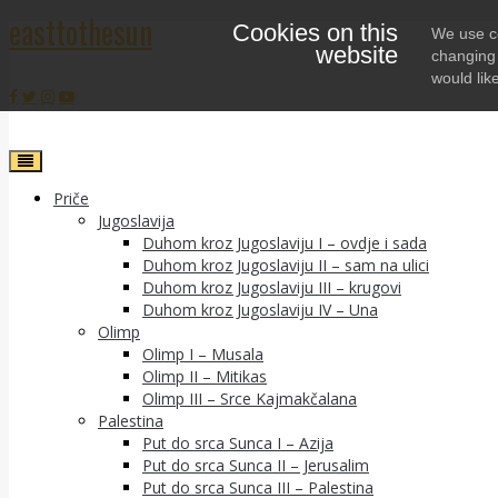
easttothesun
Cookies on this
Skip
We use co
website
to
changing 
content
would lik
Priče
Jugoslavija
Duhom kroz Jugoslaviju I – ovdje i sada
Duhom kroz Jugoslaviju II – sam na ulici
Duhom kroz Jugoslaviju III – krugovi
Duhom kroz Jugoslaviju IV – Una
Olimp
Olimp I – Musala
Olimp II – Mitikas
Olimp III – Srce Kajmakčalana
Palestina
Put do srca Sunca I – Azija
Put do srca Sunca II – Jerusalim
Put do srca Sunca III – Palestina