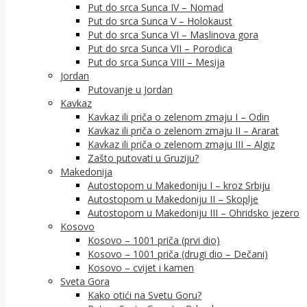
Put do srca Sunca IV – Nomad
Put do srca Sunca V – Holokaust
Put do srca Sunca VI – Maslinova gora
Put do srca Sunca VII – Porodica
Put do srca Sunca VIII – Mesija
Jordan
Putovanje u Jordan
Kavkaz
Kavkaz ili priča o zelenom zmaju I – Odin
Kavkaz ili priča o zelenom zmaju II – Ararat
Kavkaz ili priča o zelenom zmaju III – Algiz
Zašto putovati u Gruziju?
Makedonija
Autostopom u Makedoniju I – kroz Srbiju
Autostopom u Makedoniju II – Skoplje
Autostopom u Makedoniju III – Ohridsko jezero
Kosovo
Kosovo – 1001 priča (prvi dio)
Kosovo – 1001 priča (drugi dio – Dečani)
Kosovo – cvijet i kamen
Sveta Gora
Kako otići na Svetu Goru?