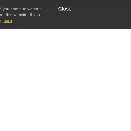
Close
f you continue without
om this website. If you
ns
here
.