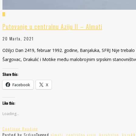
Putovanje u centralnu Aziju II – Almati
20 Marta, 2021
Ožiljci Dan 2419, februar 1992. godine, Banjaluka, SFRJ Nije trebalo
Šargovac, Drakulić i Motike među malobrojnim srpskim stanovništv
Share this:
Facebook
X
Like this:
Loading...
Continue Reading
Posted by
Srdjan
Tagged
almati
,
centralna azija
,
kazahstan
,
kazakh