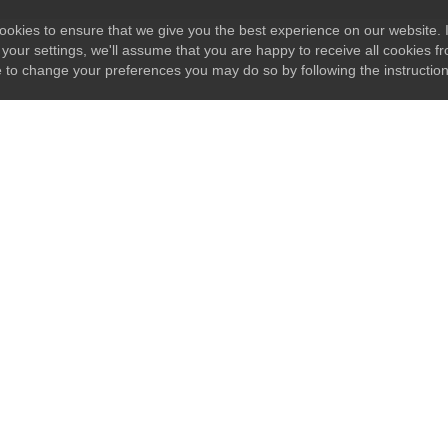
okies to ensure that we give you the best experience on our website. I
your settings, we'll assume that you are happy to receive all cookies fr
e to change your preferences you may do so by following the instructio