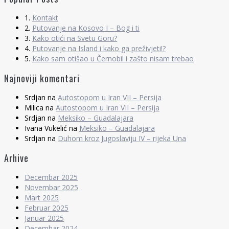
1.
Kontakt
2.
Putovanje na Kosovo I – Bog i ti
3.
Kako otići na Svetu Goru?
4.
Putovanje na Island i kako ga preživjeti!?
5.
Kako sam otišao u Černobil i zašto nisam trebao
Najnoviji komentari
Srdjan
na
Autostopom u Iran VII – Persija
Milica
na
Autostopom u Iran VII – Persija
Srdjan
na
Meksiko – Guadalajara
Ivana Vukelić
na
Meksiko – Guadalajara
Srdjan
na
Duhom kroz Jugoslaviju IV – rijeka Una
Arhive
Decembar 2025
Novembar 2025
Mart 2025
Februar 2025
Januar 2025
Decembar 2024