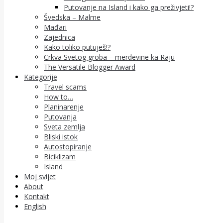
Putovanje na Island i kako ga preživjeti!?
Švedska – Malme
Mađari
Zajednica
Kako toliko putuješ!?
Crkva Svetog groba – merdevine ka Raju
The Versatile Blogger Award
Kategorije
Travel scams
How to…
Planinarenje
Putovanja
Sveta zemlja
Bliski istok
Autostopiranje
Biciklizam
Island
Moj svijet
About
Kontakt
English