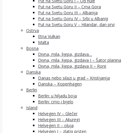
Put na Svetu Goru I – Od nule
Put na Svetu Goru II – Crna Gora
Put na Svetu Goru III – Albanija
Put na Svetu Goru IV – Srbi u Albaniji
Put na Svetu Goru V – Hilandar, dan prvi
Ostrva
Etna Vulkan
Malta
Bosna
Divna, mila, lijepa, gizdava…
Divna, mila, lijepa, gizdava I – Šator planina
Divna, mila, lijepa, gizdava II – Rore
Danska
Danas nebo silazi u grad – Kristijanija
Danska – Kopenhagen
Berlin
Berlin: u hiljadu boja
Berlin: crno i bijelo
Island
Helvegen IV – Glečer
Helvegen III – Akurejri
Helvegen II – oluja
Helvegen I – zlatni prsten