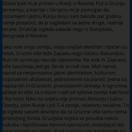
Dosta ljudi mi je pričalo u Rusiji, o Rusima. Put u Gruziju,
Jermeniju, a kasnije i Ukrajinu mi je pomogao da
razumijem i jednu Rusiju (koju sam takođe par godina
ranije posjetio), da je sagledam sa jedne druge, realnije
strane. Drukčije izgleda odavde nego iz Banjaluke,
Beograda ili Moskve.
Iako vole svoju zemlju, imaju snažan identitet i tipičan su
Istok, Gruzini više teže Zapadu nego Istoku. Razumljivo,
Rusi im uzrokuju nevolje vijekovima. Ne vole ih. Zapravo,
više zauzimaju
Jebi ga, šta da se radi
stav. Mali narod,
narod sa nevjerovatno jakim identitetom, kulturom,
sopstvenim alfabetom, jedinstvenim na planeti. Jedna od
najstarijih hrišćanskih, pravoslavnih zemalja. A ogromna
aždaja im diše za vratom i radi od njihove zemlje kad hoće
i šta hoće. Niko na svijetu nije priznao Abhaziju i Južnu
Osetiju, osim Rusije i još 3-4 zemlje, relativno nevažne. To
je izgleda sasvim dovoljno da za Gruzine više tamo nema
pristojnog života. Gruzijska vojska se povukla nakon
sukoba i ispoštovala mirovni sporazum, ostavljajući dio
svog naroda na cjedilu. Ruska vojska nije ispoštovala isti