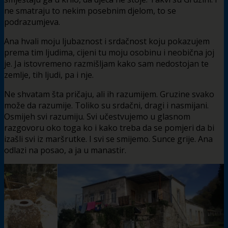
ne smatraju to nekim posebnim djelom, to se
podrazumjeva.
Ana hvali moju ljubaznost i srdačnost koju pokazujem
prema tim ljudima, cijeni tu moju osobinu i neobična joj
je. Ja istovremeno razmišljam kako sam nedostojan te
zemlje, tih ljudi, pa i nje.
Ne shvatam šta pričaju, ali ih razumijem. Gruzine svako
može da razumije. Toliko su srdačni, dragi i nasmijani.
Osmijeh svi razumiju. Svi učestvujemo u glasnom
razgovoru oko toga ko i kako treba da se pomjeri da bi
izašli svi iz maršrutke. I svi se smijemo. Sunce grije. Ana
odlazi na posao, a ja u manastir.