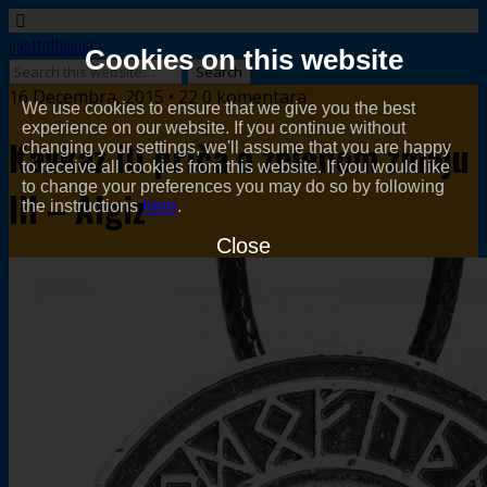
easttothesun
Cookies on this website
16 Decembra, 2015 • 22 0 komentara
We use cookies to ensure that we give you the best
experience on our website. If you continue without
Kavkaz ili priča o zelenom zmaju
changing your settings, we'll assume that you are happy
to receive all cookies from this website. If you would like
to change your preferences you may do so by following
III – Algiz
the instructions
here
.
Close