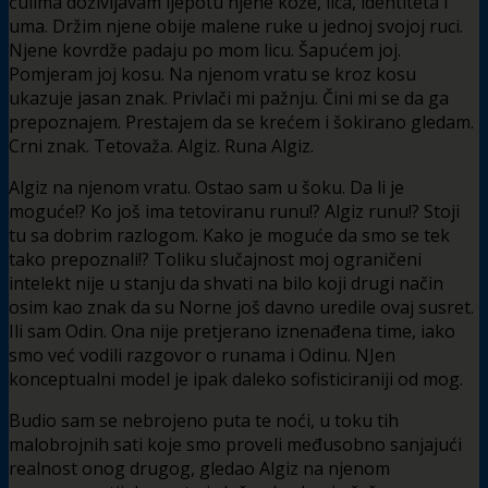
čulima doživljavam ljepotu njene kože, lica, identiteta i
uma. Držim njene obije malene ruke u jednoj svojoj ruci.
Njene kovrdže padaju po mom licu. Šapućem joj.
Pomjeram joj kosu. Na njenom vratu se kroz kosu
ukazuje jasan znak. Privlači mi pažnju. Čini mi se da ga
prepoznajem. Prestajem da se krećem i šokirano gledam.
Crni znak. Tetovaža. Algiz. Runa Algiz.
Algiz na njenom vratu. Ostao sam u šoku. Da li je
moguće!? Ko još ima tetoviranu runu!? Algiz runu!? Stoji
tu sa dobrim razlogom. Kako je moguće da smo se tek
tako prepoznali!? Toliku slučajnost moj ograničeni
intelekt nije u stanju da shvati na bilo koji drugi način
osim kao znak da su Norne još davno uredile ovaj susret.
Ili sam Odin. Ona nije pretjerano iznenađena time, iako
smo već vodili razgovor o runama i Odinu. NJen
konceptualni model je ipak daleko sofisticiraniji od mog.
Budio sam se nebrojeno puta te noći, u toku tih
malobrojnih sati koje smo proveli međusobno sanjajući
realnost onog drugog, gledao Algiz na njenom