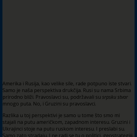
Amerika i Rusija, kao velike sile, rade potpuno iste stvari.
Samo je naša perspektiva drukčija. Rusi su nama Srbima
prirodno bliži. Pravoslavci su, podržavali su
srpsku stvar
mnogo puta. No, i Gruzini su pravoslavci.
Razlika u toj perspektivi je samo u tome što smo mi
stajali na putu američkom, zapadnom interesu. Gruzini i
Ukrajinci stoje na putu ruskom interesu. I preslabi su.
Samo zato stradaju. I ne radi se tu o politici, geostrategiji,