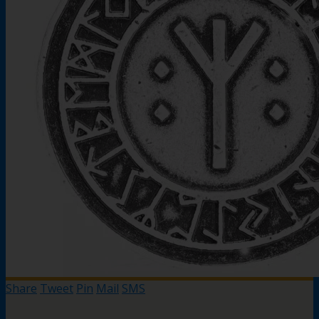
Share
Tweet
Pin
Mail
SMS