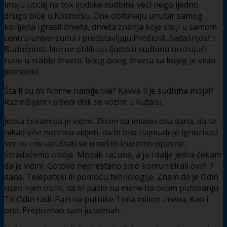
imaju uticaj na tok ljudske sudbine veći nego ijedno
drugo biće u Kosmosu. One obitavaju unutar samog
korijena Igrasil drveta, drveta znanja koje stoji u samom
centru univerzuma i predstavljaju Prošlost, Sadašnjost i
Budućnost. Norne oblikuju ljudsku sudbinu urezujući
rune u stablo drveta. Istog onog drveta sa kojeg je visio
Jednooki.
Šta li su mi Norne namijenile? Kakva li je sudbina moja!?
Razmišljam i pišem dok se vozim u Kutaisi.
Jedva čekam da je vidim. Znam da imamo dva dana, da se
nikad više nećemo vidjeti, da bi bilo najmudrije ignorisati
sve to i ne upuštati se u nešto izuzetno opasno.
Stradaćemo oboje. Mozak računa, a ja i dalje jedva čekam
da je vidim. Gotovo neprestano smo komunicirali ovih 7
dana. Telepatski ili pomoću tehnologije. Znam da je Odin
uzeo njen oblik, da bi pazio na mene na ovom putovanju.
To Odin radi. Pazi na putnike. I ima milion imena. Kao i
ona. Prepoznao sam ju odmah.