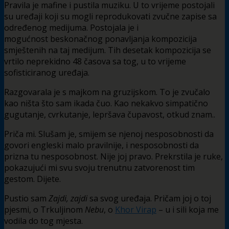
Pravila je mafine i pustila muziku. U to vrijeme postojali
su uređaji koji su mogli reprodukovati zvučne zapise sa
određenog medijuma. Postojala je i
mogućnost beskonačnog ponavljanja kompozicija
smještenih na taj medijum. Tih desetak kompozicija se
vrtilo neprekidno 48 časova sa tog, u to vrijeme
sofisticiranog uređaja.
Razgovarala je s majkom na gruzijskom. To je zvučalo
kao ništa što sam ikada čuo. Kao nekakvo simpatično
gugutanje, cvrkutanje, lepršava čupavost, otkud znam..
Priča mi. Slušam je, smijem se njenoj nesposobnosti da
govori engleski malo pravilnije, i nesposobnosti da
prizna tu nesposobnost. Nije joj pravo. Prekrstila je ruke,
pokazujući mi svu svoju trenutnu zatvorenost tim
gestom. Dijete.
Pustio sam
Zajdi, zajdi
sa svog uređaja. Pričam joj o toj
pjesmi, o Trkuljinom
Nebu
, o
Khor Virap
– u i sili koja me
vodila do tog mjesta.