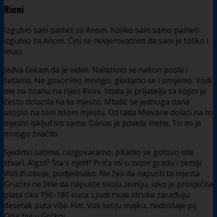
Rioni
Izgubio sam pamet za Anom. Koliko sam samo pameti
izgubio za Anom. Čini se nevjerovatnim da sam je toliko i
imao.
Jedva čekam da je vidim. Nalazimo se nakon posla i
šetamo. Ne govorimo mnogo, gledamo se i smijemo. Vodi
me na branu na rijeci Rioni. Imala je prijatelja sa kojim je
često dolazila na to mjesto. Mladić se jednoga dana
utopio na tom istom mjestu. Od tada Mwvane dolazi na to
mjesto isključivo sama. Danas je povela mene. To mi je
mnogo značilo.
Sjedimo satima, razgovaramo, pitamo se gotovo iste
stvari. Algiz!? Šta s njim!? Priča mi o svom gradu i zemlji.
Voli ih oboje, podjednako. Ne želi da napusti ta mjesta.
Gruzini ne žele da napuste svoju zemlju, iako je prosječna
plata oko 150-180 eura. LJudi moje struke zarađuju
desetak puta više. Hm. Voli svoju majku, nedostaje joj.
Ona živi u Grčkoj.