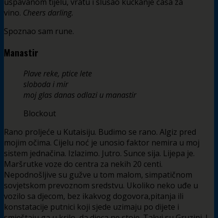
uspavanom tijelu, vratu i slušao kuckanje čaša za
vino.
Cheers darling.
Spoznao sam rune.
Manastir
Plave reke, ptice lete
sloboda i mir
moj glas danas odlazi u manastir
Blockout
Rano proljeće u Kutaisiju. Budimo se rano. Algiz pred
mojim očima. Cijelu noć je unosio faktor nemira u moj
sistem jednačina. Izlazimo. Jutro. Sunce sija. Lijepa je.
Maršrutke voze do centra za nekih 20 centi.
Nepodnošljive su gužve u tom malom, simpatičnom
sovjetskom prevoznom sredstvu. Ukoliko neko uđe u
vozilo sa djecom, bez ikakvog dogovora,pitanja ili
konstatacije putnici koji sjede uzimaju po dijete i
smještaju ga u krilo, da djeca ne stoje. Takvi su Gruzini. I