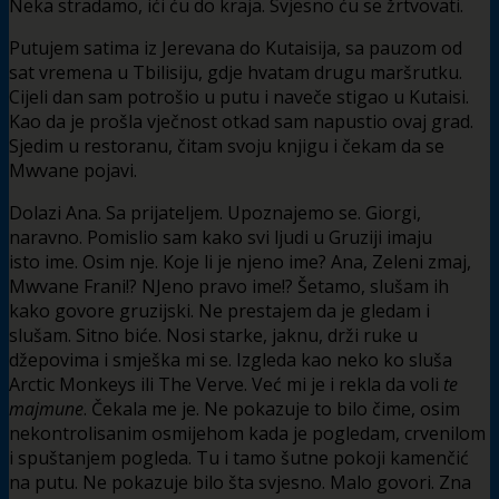
Neka stradamo, ići ću do kraja. Svjesno ću se žrtvovati.
Putujem satima iz Jerevana do Kutaisija, sa pauzom od
sat vremena u Tbilisiju, gdje hvatam drugu maršrutku.
Cijeli dan sam potrošio u putu i naveče stigao u Kutaisi.
Kao da je prošla vječnost otkad sam napustio ovaj grad.
Sjedim u restoranu, čitam svoju knjigu i čekam da se
Mwvane pojavi.
Dolazi Ana. Sa prijateljem. Upoznajemo se. Giorgi,
naravno. Pomislio sam kako svi ljudi u Gruziji imaju
isto ime. Osim nje. Koje li je njeno ime? Ana, Zeleni zmaj,
Mwvane Frani!? NJeno pravo ime!? Šetamo, slušam ih
kako govore gruzijski. Ne prestajem da je gledam i
slušam. Sitno biće. Nosi starke, jaknu, drži ruke u
džepovima i smješka mi se. Izgleda kao neko ko sluša
Arctic Monkeys ili The Verve. Već mi je i rekla da voli
te
majmune
. Čekala me je. Ne pokazuje to bilo čime, osim
nekontrolisanim osmijehom kada je pogledam, crvenilom
i spuštanjem pogleda. Tu i tamo šutne pokoji kamenčić
na putu. Ne pokazuje bilo šta svjesno. Malo govori. Zna