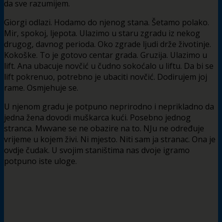
da sve razumijem.
Giorgi odlazi. Hodamo do njenog stana. Šetamo polako.
Mir, spokoj, ljepota. Ulazimo u staru zgradu iz nekog
drugog, davnog perioda. Oko zgrade ljudi drže životinje.
Kokoške. To je gotovo centar grada. Gruzija. Ulazimo u
lift. Ana ubacuje novčić u čudno sokoćalo u liftu. Da bi se
lift pokrenuo, potrebno je ubaciti novčić. Dodirujem joj
rame. Osmjehuje se.
U njenom gradu je potpuno neprirodno i neprikladno da
jedna žena dovodi muškarca kući. Posebno jednog
stranca. Mwvane se ne obazire na to. NJu ne određuje
vrijeme u kojem živi. Ni mjesto. Niti sam ja stranac. Ona je
ovdje čudak. U svojim staništima nas dvoje igramo
potpuno iste uloge.