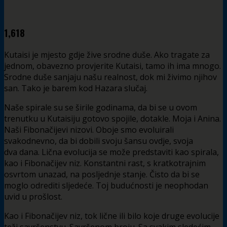
1,618
Kutaisi je mjesto gdje žive srodne duše. Ako tragate za
jednom, obavezno provjerite Kutaisi, tamo ih ima mnogo.
Srodne duše sanjaju našu realnost, dok mi živimo njihov
san. Tako je barem kod Hazara slučaj.
Naše spirale su se širile godinama, da bi se u ovom
trenutku u Kutaisiju gotovo spojile, dotakle. Moja i Anina.
Naši Fibonačijevi nizovi. Oboje smo evoluirali
svakodnevno, da bi dobili svoju šansu ovdje, svoja
dva dana. Lična evolucija se može predstaviti kao spirala,
kao i Fibonačijev niz. Konstantni rast, s kratkotrajnim
osvrtom unazad, na posljednje stanje. Čisto da bi se
moglo odrediti sljedeće. Toj budućnosti je neophodan
uvid u prošlost.
Kao i Fibonačijev niz, tok lične ili bilo koje druge evolucije
teži savršenstvu. Savršenom broju. Sa svakim sledećim