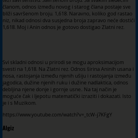
članom, odnos između novog i starog člana postaje sve
bliži savršenom broju. 1,618. Naravno, koliko god rastao
niz, nikad odnosi dva susjedna broja zapravo neće dostići
1,618. Moj i Anin odnos je gotovo dostigao Zlatni rez.
Svi skladni odnosi u prirodi se mogu aproksimacijom
svesti na 1,618. Na Zlatni rez. Odnos širina Aninih usana i
nosa, rastojanja između njenih ušiju i rastojanja između
jagodica, dužine njenih ruku i dužine nadlaktica, odnos
debljina njene donje i gornje usne.. Na taj način je
moguće čak i ljepotu matematički izraziti i dokazati. Isto
je i s Muzikom.
https://www.youtube.com/watch?v=_tcW-j7KFgY
Algiz