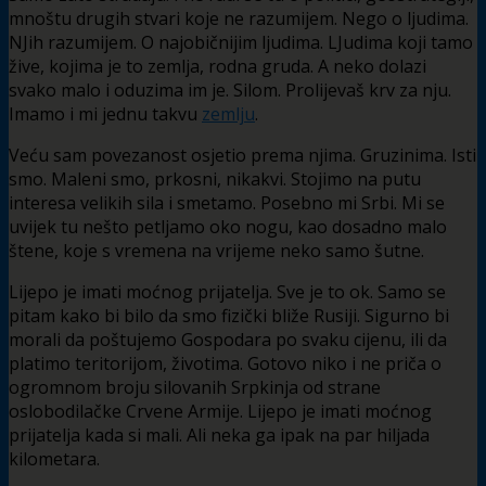
mnoštu drugih stvari koje ne razumijem. Nego o ljudima.
NJih razumijem. O najobičnijim ljudima. LJudima koji tamo
žive, kojima je to zemlja, rodna gruda. A neko dolazi
svako malo i oduzima im je. Silom. Prolijevaš krv za nju.
Imamo i mi jednu takvu
zemlju
.
Veću sam povezanost osjetio prema njima. Gruzinima. Isti
smo. Maleni smo, prkosni, nikakvi. Stojimo na putu
interesa velikih sila i smetamo. Posebno mi Srbi. Mi se
uvijek tu nešto petljamo oko nogu, kao dosadno malo
štene, koje s vremena na vrijeme neko samo šutne.
Lijepo je imati moćnog prijatelja. Sve je to ok. Samo se
pitam kako bi bilo da smo fizički bliže Rusiji. Sigurno bi
morali da poštujemo Gospodara po svaku cijenu, ili da
platimo teritorijom, životima. Gotovo niko i ne priča o
ogromnom broju silovanih Srpkinja od strane
oslobodilačke Crvene Armije. Lijepo je imati moćnog
prijatelja kada si mali. Ali neka ga ipak na par hiljada
kilometara.