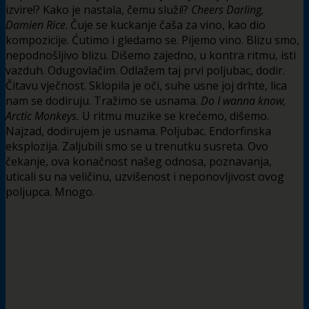
izvire!? Kako je nastala, čemu služi!?
Cheers Darling,
Damien Rice
. Čuje se kuckanje čaša za vino, kao dio
kompozicije. Ćutimo i gledamo se. Pijemo vino. Blizu smo,
nepodnošljivo blizu. Dišemo zajedno, u kontra ritmu, isti
vazduh. Odugovlačim. Odlažem taj prvi poljubac, dodir.
Čitavu vječnost. Sklopila je oči, suhe usne joj drhte, lica
nam se dodiruju. Tražimo se usnama.
Do I wanna know,
Arctic Monkeys.
U ritmu muzike se krećemo, dišemo.
Najzad, dodirujem je usnama. Poljubac. Endorfinska
eksplozija. Zaljubili smo se u trenutku susreta. Ovo
čekanje, ova konačnost našeg odnosa, poznavanja,
uticali su na veličinu, uzvišenost i neponovljivost ovog
poljupca. Mnogo.