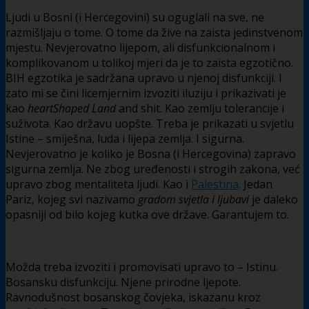
Ljudi u Bosni (i Hercegovini) su oguglali na sve, ne
razmišljaju o tome. O tome da žive na zaista jedinstvenom
mjestu. Nevjerovatno lijepom, ali disfunkcionalnom i
komplikovanom u tolikoj mjeri da je to zaista egzotično.
BIH egzotika je sadržana upravo u njenoj disfunkciji. I
zato mi se čini licemjernim izvoziti iluziju i prikazivati je
kao
heartShaped Land
and shit. Kao zemlju tolerancije i
suživota. Kao državu uopšte. Treba je prikazati u svjetlu
Istine – smiješna, luda i lijepa zemlja. I sigurna.
Nevjerovatno je koliko je Bosna (i Hercegovina) zapravo
sigurna zemlja. Ne zbog uređenosti i strogih zakona, već
upravo zbog mentaliteta ljudi. Kao i
Palestina
. Jedan
Pariz, kojeg svi nazivamo
gradom svjetla i ljubavi
je daleko
opasniji od bilo kojeg kutka ove države. Garantujem to.
Možda treba izvoziti i promovisati upravo to – Istinu.
Bosansku disfunkciju. Njene prirodne ljepote.
Ravnodušnost bosanskog čovjeka, iskazanu kroz