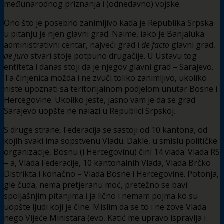
međunarodnog priznanja i (odnedavno) vojske.
Ono što je posebno zanimljivo kada je Republika Srpska
u pitanju je njen glavni grad. Naime, iako je Banjaluka
administrativni centar, najveći grad i
de facto
glavni grad,
de juro
stvari stoje potpuno drugačije. U Ustavu tog
entiteta i danas stoji da je njegov glavni grad – Sarajevo.
Ta činjenica možda i ne zvuči toliko zanimljivo, ukoliko
niste upoznati sa teritorijalnom podjelom unutar Bosne i
Hercegovine. Ukoliko jeste, jasno vam je da se grad
Sarajevo uopšte ne nalazi u Republici Srpskoj.
S druge strane, Federacija se sastoji od 10 kantona, od
kojih svaki ima sopstvenu Vladu. Dakle, u smislu političke
organizacije, Bosnu (i Hercegovinu) čini 14 vlada: Vlada RS
– a, Vlada Federacije, 10 kantonalnih Vlada, Vlada Brčko
Distrikta i konačno – Vlada Bosne i Hercegovine. Potonja,
gle čuda, nema pretjeranu moć, pretežno se bavi
spoljašnjim pitanjima i ja lično i nemam pojma ko su
uopšte ljudi koji je čine. Mislim da se to i ne zove Vlada
nego Vijeće Ministara (evo, Katić me upravo ispravlja i