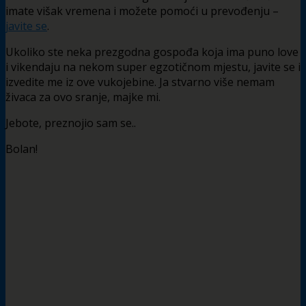
imate višak vremena i možete pomoći u prevođenju –
javite se
.
Ukoliko ste neka prezgodna gospođa koja ima puno love
i vikendaju na nekom super egzotičnom mjestu, javite se i
izvedite me iz ove vukojebine. Ja stvarno više nemam
živaca za ovo sranje, majke mi.
Jebote, preznojio sam se..
Bolan!