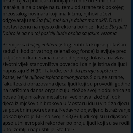
prste
.
Djeca političara dobijaju kredite od 3 miliona
maraka, a na pitanje na tu temu od strane tek pokojeg
preostalog novinara koji ima kičmu, njihovi očevi
odgovaraju sa:
Šta fali, moj sin je dobar momak!?
. Drugi
postavi ženu na mjesto direktora bolnice i kaže:
Šta fali!?
Dobro je da na toj poziciji bude osoba sa jakim vezama
.
Premijerka
boljeg entiteta
(istog entiteta koji se pokušao
zadužiti kod privatnog zelenaškog fonda) izjavljuje pred
uključenim kamerama da se od njenog dolaska na vlast
životni vijek stanovništva povećao i da nije istina da ljudi
napuštaju BIH (!?). Takođe, tvrdi da
penzije uopšte ne
kasne, već je njihova isplata prolongirana
. S druge strane,
fakultetski obrazovana djeca ljudi koji su provodili godine
na ratištima danas organizuju izložbe svojih odbijenica za
posao (nije nikakva metafora, već prava izložba), dok
djeca iz mješovitih brakova u Mostaru idu u vrtić za djecu
sa posebnim potrebama. Nedavno objavljeno istraživanje
pokazuje da je BIH sa svojih 43,6% ljudi koji su u dijaspori
apsolutni evropski rekorder po broju ljudi koji su se rodili
u toj zemlji i napustili je. Šta fali!?