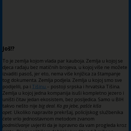
Još!?
To je zemlja kojom vlada par kauboja. Zemlja u kojoj se
djeca rađaju bez matičnih brojeva, u kojoj više ne možete
izvaditi pasoš, jer eto, nema više knjižica za štampanje
tog dokumenta. Zemlja podjela. Zemlja u kojoj smo sve
podijelili, pa i
Tišinu
– postoji srpska i hrvatska Tišina.
Zemlja u kojoj jedna kompanija isuši kompletno jezero i
uništi čitav jedan ekosistem, bez posljedica. Samo u BIH
takvo nešto nije
big deal
.
Ko ga jebe, pašće kiša
opet.
Ukoliko napravite prekršaj, policijskog službenika
ćete vrlo jednostavnom metodom zvanom
podmićivanje
uvjeriti da je ispravno da vam progleda kroz