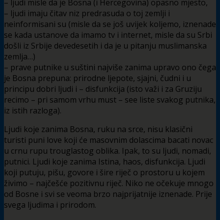
– ljudi misle da je Bosna (i Hercegovina) opasno mjesto,
– ljudi imaju čitav niz predrasuda o toj zemlji i
neinformisani su (misle da se još uvijek koljemo, iznenade
se kada ustanove da imamo tv i internet, misle da su Srbi
došli iz Srbije devedesetih i da je u pitanju muslimanska
zemlja…)
– prave putnike u suštini najviše zanima upravo ono čega
je Bosna prepuna: prirodne ljepote, sjajni, čudni i u
principu dobri ljudi i – disfunkcija (isto važi i za Gruziju
recimo – pri samom vrhu must – see liste svakog putnika,
iz istih razloga).
Ljudi koje zanima Bosna, ruku na srce, nisu klasični
turisti puni love koji će masovnim dolascima bacati novac
u crnu rupu trouglastog oblika. Ipak, to su ljudi, nomadi,
putnici. Ljudi koje zanima Istina, haos, disfunkcija. Ljudi
koji putuju, pišu, govore i šire riječ o prostoru u kojem
živimo – najčešće pozitivnu riječ. Niko ne očekuje mnogo
od Bosne i svi se veoma brzo najprijatnije iznenade. Prije
svega ljudima i prirodom.