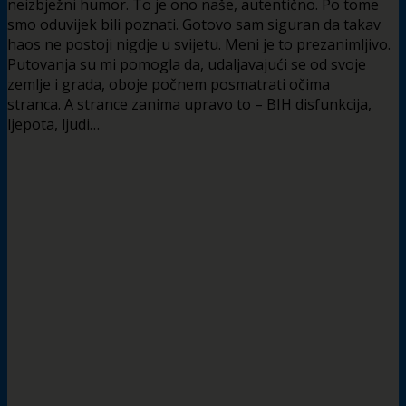
neizbježni humor. To je ono naše, autentično. Po tome
smo oduvijek bili poznati. Gotovo sam siguran da takav
haos ne postoji nigdje u svijetu. Meni je to prezanimljivo.
Putovanja su mi pomogla da, udaljavajući se od svoje
zemlje i grada, oboje počnem posmatrati očima
stranca. A strance zanima upravo to – BIH disfunkcija,
ljepota, ljudi…