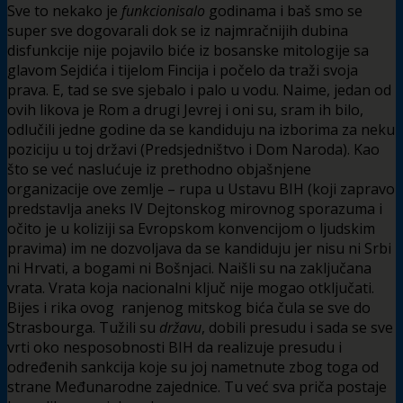
Sve to nekako je
funkcionisalo
godinama i baš smo se
super sve dogovarali dok se iz najmračnijih dubina
disfunkcije nije pojavilo biće iz bosanske mitologije sa
glavom Sejdića i tijelom Fincija i počelo da traži svoja
prava. E, tad se sve sjebalo i palo u vodu. Naime, jedan od
ovih likova je Rom a drugi Jevrej i oni su, sram ih bilo,
odlučili jedne godine da se kandiduju na izborima za neku
poziciju u toj državi (Predsjedništvo i Dom Naroda). Kao
što se već naslućuje iz prethodno objašnjene
organizacije ove zemlje – rupa u Ustavu BIH (koji zapravo
predstavlja aneks IV Dejtonskog mirovnog sporazuma i
očito je u koliziji sa Evropskom konvencijom o ljudskim
pravima) im ne dozvoljava da se kandiduju jer nisu ni Srbi
ni Hrvati, a bogami ni Bošnjaci. Naišli su na zaključana
vrata. Vrata koja nacionalni ključ nije mogao otključati.
Bijes i rika ovog ranjenog mitskog bića čula se sve do
Strasbourga. Tužili su
državu
, dobili presudu i sada se sve
vrti oko nesposobnosti BIH da realizuje presudu i
određenih sankcija koje su joj nametnute zbog toga od
strane Međunarodne zajednice. Tu već sva priča postaje