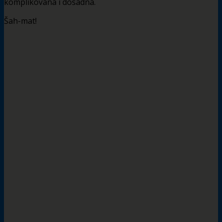
komplikovana i dosadna.
Šah-mat!