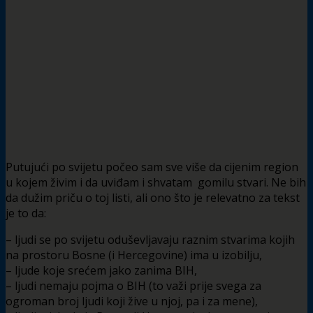
Putujući po svijetu počeo sam sve više da cijenim region
u kojem živim i da uviđam i shvatam gomilu stvari. Ne bih
da dužim priču o toj listi, ali ono što je relevatno za tekst
je to da:
– ljudi se po svijetu oduševljavaju raznim stvarima kojih
na prostoru Bosne (i Hercegovine) ima u izobilju,
– ljude koje srećem jako zanima BIH,
– ljudi nemaju pojma o BIH (to važi prije svega za
ogroman broj ljudi koji žive u njoj, pa i za mene),