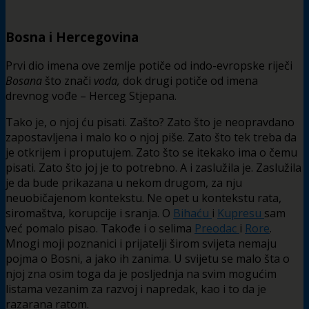
Bosna i Hercegovina
Prvi dio imena ove zemlje potiče od indo-evropske riječi
Bosana
što znači
voda,
dok drugi potiče od imena
drevnog vođe – Herceg Stjepana.
Tako je, o njoj ću pisati. Zašto? Zato što je neopravdano
zapostavljena i malo ko o njoj piše. Zato što tek treba da
je otkrijem i proputujem. Zato što se itekako ima o čemu
pisati. Zato što joj je to potrebno. A i zaslužila je. Zaslužila
je da bude prikazana u nekom drugom, za nju
neuobičajenom kontekstu. Ne opet u kontekstu rata,
siromaštva, korupcije i sranja. O
Bihaću
i
Kupresu
sam
već pomalo pisao. Takođe i o selima
Preodac
i
Rore
.
Mnogi moji poznanici i prijatelji širom svijeta nemaju
pojma o Bosni, a jako ih zanima. U svijetu se malo šta o
njoj zna osim toga da je posljednja na svim mogućim
listama vezanim za razvoj i napredak, kao i to da je
razarana ratom.