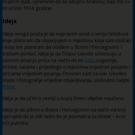
hrabrih ljudi, spremnih da se odupru tiraninu, kao što su
to učinili 1914. godine.
Ideja
Ideja ovoga posta je da napravim uvod u seriju tekstova
koje planiram da objavljujem o mjestima koja sam obišao
i koja tek planiram da obiđem u Bosni i Hercegovini. I
trebam pomoć. Ideja je da čitaoci takođe učestvuju u
samom pisanju priča na način da mi
šalju
sugestije,
kritike, savjete i prijedloge o mjestima vrijednim posjete i
pričama vrijednim pisanja. Otvoren sam za sve. Ukoliko
imate i fotografije vrijedne objavljivanja, slobodno šaljite.
Pišite
.
Ideja je da učim o zemlji u kojoj živim i dijelim naučeno.
Ideja je da pišem o Bosni i Hercegovini na način na koji
vjerujem da je vidi neko ko je posmatra
sa strane –
kroz
oči putnika.