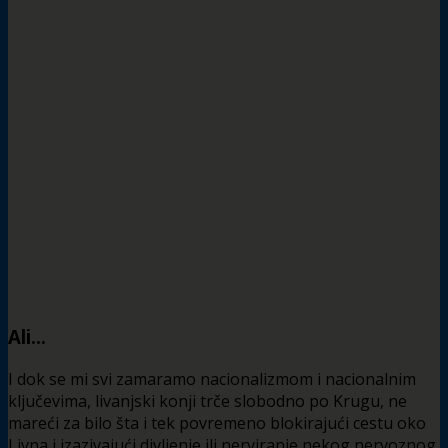
Ali…
I dok se mi svi zamaramo nacionalizmom i nacionalnim
ključevima, livanjski konji trče slobodno po Krugu, ne
mareći za bilo šta i tek povremeno blokirajući cestu oko
Livna i izazivajući divljenje ili nerviranje nekog nervoznog