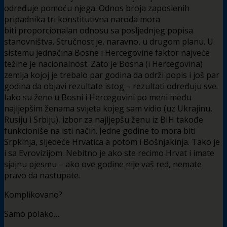
određuje pomoću njega. Odnos broja zaposlenih
pripadnika tri konstitutivna naroda mora
biti proporcionalan odnosu sa posljednjeg popisa
stanovništva. Stručnost je, naravno, u drugom planu. U
sistemu jednačina Bosne i Hercegovine faktor najveće
težine je nacionalnost. Zato je Bosna (i Hercegovina)
zemlja kojoj je trebalo par godina da održi popis i još par
godina da objavi rezultate istog – rezultati određuju sve.
Iako su žene u Bosni i Hercegovini po meni među
najljepšim ženama svijeta kojeg sam vidio (uz Ukrajinu,
Rusiju i Srbiju), izbor za najljepšu ženu iz BIH takođe
funkcioniše na isti način. Jedne godine to mora biti
Srpkinja, sljedeće Hrvatica a potom i Bošnjakinja. Tako je
i sa Evrovizijom. Nebitno je ako ste recimo Hrvat i imate
sjajnu pjesmu – ako ove godine nije vaš red, nemate
pravo da nastupate.
Komplikovano?
Samo polako…