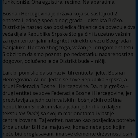
funkcioniše. Ona egzistira, recimo. Na aparatima.
Bosna i Hercegovina je država koja se sastoji od 2
entiteta i jednog specijalnog grada – distrikta Brčko.
Distrikt je nastao kao posljedica činjenice da povezuje dva
veća dijela Republike Srpske što ga čini izuzetno važnim
za njen teritorijalni integritet i direktnu vezu Beograda i
Banjaluke. Upravo zbog toga, važan je i drugom entitetu.
S obzirom da smo poznati po nedostatku nadarenosti za
dogovor, odlučeno je da Distrikt bude – ničiji.
Laik bi pomislio da su nazivi tih entiteta, jelte, Bosna i
Hercegovina. Ali ne. Jedan se zove Republika Srpska, a
drugi Federacija Bosne i Hercegovine. Da, nije greška –
drugi entitet se zove Federacija Bosne i Hercegovine, jer
predstavlja zajednicu hrvatskih i bošnjačkih opština.
Republikom Srpskom vlada jedan jedini lik (u daljem
tekstu
the Dude
) sa svojim marionetama i vlast je
centralizovana. Taj entitet, nastao kao posljedica potrebe
Srba unutar BIH da imaju svoj komad neba pod kojim
neće biti preglasavani, ima sve elemente državnosti osim