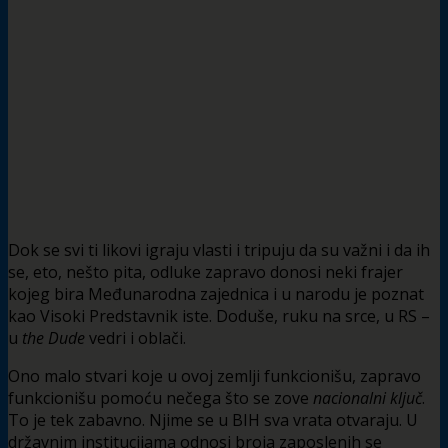
Dok se svi ti likovi igraju vlasti i tripuju da su važni i da ih
se, eto, nešto pita, odluke zapravo donosi neki frajer
kojeg bira Međunarodna zajednica i u narodu je poznat
kao Visoki Predstavnik iste. Doduše, ruku na srce, u RS –
u
the Dude
vedri i oblači.
Ono malo stvari koje u ovoj zemlji funkcionišu, zapravo
funkcionišu pomoću nečega što se zove
nacionalni ključ
.
To je tek zabavno. Njime se u BIH sva vrata otvaraju. U
državnim institucijama odnosi broja zaposlenih se