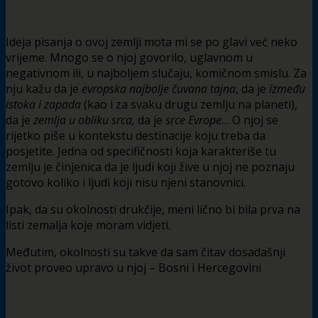
Ideja pisanja o ovoj zemlji mota mi se po glavi već neko
vrijeme. Mnogo se o njoj govorilo, uglavnom u
negativnom ili, u najboljem slučaju, komičnom smislu. Za
nju kažu da je
evropska najbolje čuvana tajna
, da je
između
istoka i zapada
(kao i za svaku drugu zemlju na planeti),
da je
zemlja u obliku srca,
da je
srce Evrope
… O njoj se
rijetko piše u kontekstu destinacije koju treba da
posjetite. Jedna od specifičnosti koja karakteriše tu
zemlju je činjenica da je ljudi koji žive u njoj ne poznaju
gotovo koliko i ljudi koji nisu njeni stanovnici.
Ipak, da su okolnosti drukčije, meni lično bi bila prva na
listi zemalja koje moram vidjeti.
Međutim, okolnosti su takve da sam čitav dosadašnji
život proveo upravo u njoj – Bosni i Hercegovini