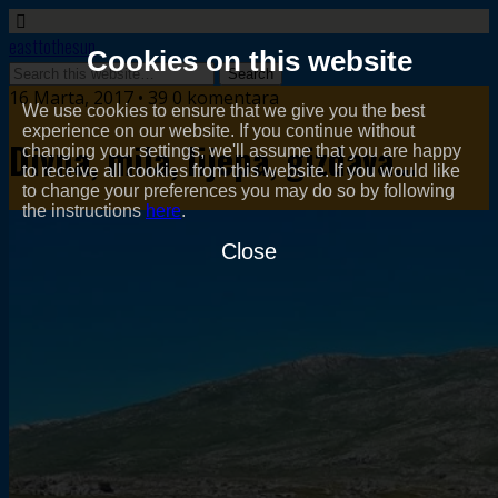
easttothesun
Cookies on this website
16 Marta, 2017 • 39 0 komentara
We use cookies to ensure that we give you the best
experience on our website. If you continue without
Divna, mila, lijepa, gizdava…
changing your settings, we'll assume that you are happy
to receive all cookies from this website. If you would like
to change your preferences you may do so by following
the instructions
here
.
Close