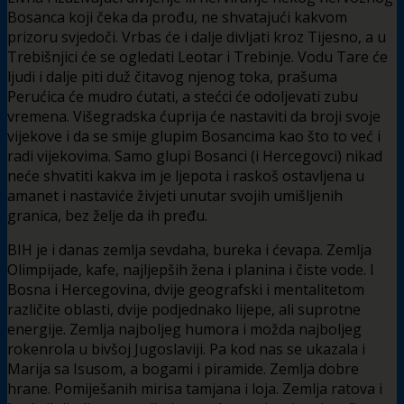
Bosanca koji čeka da prođu, ne shvatajući kakvom
prizoru svjedoči. Vrbas će i dalje divljati kroz Tijesno, a u
Trebišnjici će se ogledati Leotar i Trebinje. Vodu Tare će
ljudi i dalje piti duž čitavog njenog toka, prašuma
Perućica će mudro ćutati, a stećci će odoljevati zubu
vremena. Višegradska ćuprija će nastaviti da broji svoje
vijekove i da se smije glupim Bosancima kao što to već i
radi vijekovima. Samo glupi Bosanci (i Hercegovci) nikad
neće shvatiti kakva im je ljepota i raskoš ostavljena u
amanet i nastaviće živjeti unutar svojih umišljenih
granica, bez želje da ih pređu.
BIH je i danas zemlja sevdaha, bureka i ćevapa. Zemlja
Olimpijade, kafe, najljepših žena i planina i čiste vode. I
Bosna i Hercegovina, dvije geografski i mentalitetom
različite oblasti, dvije podjednako lijepe, ali suprotne
energije. Zemlja najboljeg humora i možda najboljeg
rokenrola u bivšoj Jugoslaviji. Pa kod nas se ukazala i
Marija sa Isusom, a bogami i piramide. Zemlja dobre
hrane. Pomiješanih mirisa tamjana i loja. Zemlja ratova i