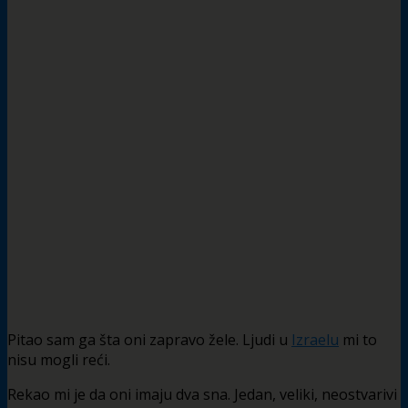
Pitao sam ga šta oni zapravo žele. Ljudi u
Izraelu
mi to
nisu mogli reći.
Rekao mi je da oni imaju dva sna. Jedan, veliki, neostvarivi