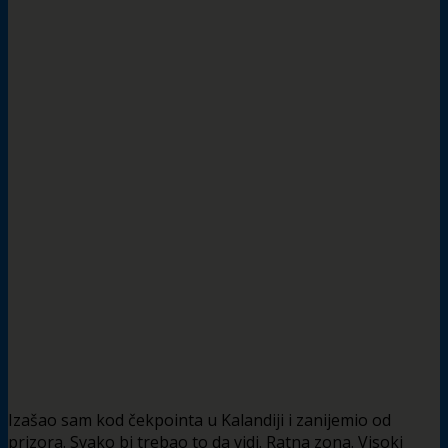
Izašao sam kod čekpointa u Kalandiji i zanijemio od
prizora. Svako bi trebao to da vidi. Ratna zona. Visoki