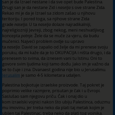
san je da Izrael nestane i da sve opet bude Palestina.
Drugi san je da nestane Zid i
naselja
s ove strane Zida.
Rekao mi je da je Izrael sa zidom zašao u njihovu
teritoriju. I pored toga, sa njihove strane Zida
grade
naselja
. U ta
naselja
dolaze najradikalniji,
najreligiozniji Jevreji, zbog nekog, meni neshvatljivog
koncepta
patnje.
Žele da se muče za vjeru, da budu
mučenici. Najveći problem ovdje su upravo
ta
naselja
. David se zapalio od želje da mi prenese svoju
poruku, da mi kaže da je to OKUPACIJA i ništa drugo, i da
prenesem to svima, da iznesem vani tu Istinu. Oni to
govore svim ljudima koji tamo dođu. Jako im je važno da
se to čuje i zna. Dvanaest godina nije bio u Jerusalimu.
Jerusalim
je samo 4-5 kilometara udaljen.
Palestina bojkotuje izraelske proizvode. Taj pokret je
poprimio velike razmjere, prisutan je čak i u Evropi.
Saslušao sam njegovu priču. Čak i onaj dio u
kom izraelski vojnici nakon što ubiju Palestinca, oduzmu
mu imovinu, jer treba neko da plati taj metak kojim je
ubijen taj Palestinac, treba neko da plati tog vojnika.