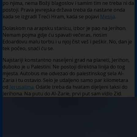
po njima, nema Božji blagoslov i samim tim ne treba ni da
postoji. Prava jevrejska država treba da nastane onda
kada se izgradi Treći Hram, kada se pojavi
Mesija
.
Dolaskom na arapsku stanicu, izbor je pao na Jerihon.
Nemam pojma gdje ću spavati večeras, nosim
Edoardovu malu torbu i u njoj čist veš i peškir. No, dan je
tek počeo, snaći ću se.
Najstariji konstantno naseljeni grad na planeti, Jerihon,
duboko je u Palestini. Ne postoji direktna linija do tog
mjesta. Autobus me odvezao do palestinskog sela Al-
Zaria i tu ostavio. Selo je udaljeno samo par kilometara
od
Jerusalima
. Odatle treba da hvatam dijeljeni taksi do
Jerihona. Na putu do Al-Zarie, prvi put sam vidio Zid.