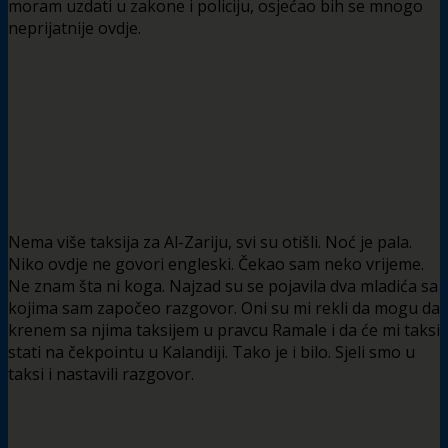
moram uzdati u zakone i policiju, osjećao bih se mnogo
neprijatnije ovdje.
Nema više taksija za Al-Zariju, svi su otišli. Noć je pala.
Niko ovdje ne govori engleski. Čekao sam neko vrijeme.
Ne znam šta ni koga. Najzad su se pojavila dva mladića sa
kojima sam započeo razgovor. Oni su mi rekli da mogu da
krenem sa njima taksijem u pravcu Ramale i da će mi taksi
stati na čekpointu u Kalandiji. Tako je i bilo. Sjeli smo u
taksi i nastavili razgovor.