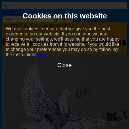
easttothesun
Cookies on this website
7 Februara, 2016 • 5 0 komentara
We use cookies to ensure that we give you the best
experience on our website. If you continue without
Put do srca Sunca III – Palestina
changing your settings, we'll assume that you are happy
to receive all cookies from this website. If you would like
to change your preferences you may do so by following
the instructions
here
.
Close