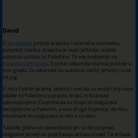
David
U
Jerusalimu
postoji arapska i centralna (
normalna
,
jevrejska
) stanica. Arapska je malo jeftinija i odatle
autobusi polaze za Palestinu. To me podsjetilo na
Kosovsku Mitrovicu
. Srpska i albanska stanica postoje u
tom gradu. Sa albanske su autobusi nešto jeftiniji i voze
na jug.
U nizu čudnih pravila, postoji i ono da su vozači koji voze
odatle za Palestinu u pravilu Arapi, hrišćanske
vjeroispovjesti. Činjenica da su Arapi im osigurava
bezbjednost u Palestini, a ona druga činjenica, da nisu
muslimani im osigurava to isto u Izraelu.
Takođe, jedna od zanimljivosti je i ta da oni
pravi
,
religiozni Jevreji ne podržavaju državu Izrael. Ta država,