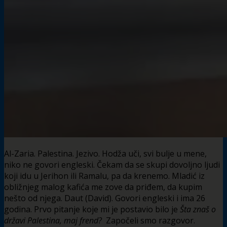
Al-Zaria. Palestina. Jezivo. Hodža uči, svi bulje u mene,
niko ne govori engleski. Čekam da se skupi dovoljno ljudi
koji idu u Jerihon ili Ramalu, pa da krenemo. Mladić iz
obližnjeg malog kafića me zove da priđem, da kupim
nešto od njega. Daut (David). Govori engleski i ima 26
godina. Prvo pitanje koje mi je postavio bilo je
Šta znaš o
državi Palestina, maj
frend?
Započeli smo razgovor.