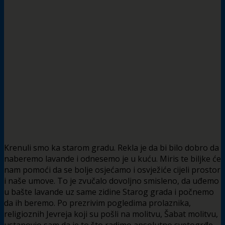
Krenuli smo ka starom gradu. Rekla je da bi bilo dobro da
naberemo lavande i odnesemo je u kuću. Miris te biljke će
nam pomoći da se bolje osjećamo i osvježiće cijeli prostor
i naše umove. To je zvučalo dovoljno smisleno, da uđemo
u bašte lavande uz same zidine Starog grada i počnemo
da ih beremo. Po prezrivim pogledima prolaznika,
religioznih Jevreja koji su pošli na molitvu, Šabat molitvu,
ustanovio sam da je to što radimo apsolutno svetogrđe.