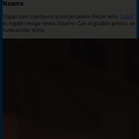
Naama
Stigao sam u potpuno pusti Jerusalim. Petak veče,
Šabat
je, nigdje nikoga nema. Bizarno. Čak ni gradski prevoz ne
funkcioniše. Ništa.