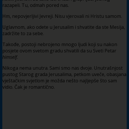
razapeli. Tu, odmah pored nas.
Hm, nepovjerljivi Jevreji. Nisu vjerovali ni Hristu samom.
Uglavnom, ako odete u Jerusalim i shvatite da ste Mesija,
zadržite to za sebe.
Takođe, postoji nebrojeno mnogo ljudi koji su nakon
posjete ovom svetom gradu shvatili da su Sveti Petar
himself
.
Nikoga nema unutra. Sami smo nas dvoje. Unutrašnjost
pustog Starog grada Jerusalima, petkom uveče, obasjana
vještačkim svjetlom je možda nešto najljepše što sam
vidio. Čak je romantično.