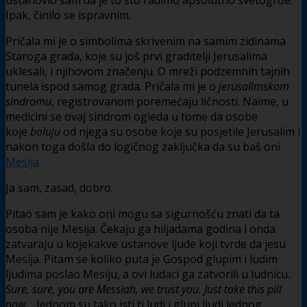
Ipak, činilo se ispravnim.
Pričala mi je o simbolima skrivenim na samim zidinama
Staroga grada, koje su još prvi graditelji Jerusalima
uklesali, i njihovom značenju. O mreži podzemnih tajnih
tunela ispod samog grada. Pričala mi je o
jerusalimskom
sindromu
, registrovanom poremećaju ličnosti. Naime, u
medicini se ovaj sindrom ogleda u tome da osobe
koje
boluju
od njega su osobe koje su posjetile Jerusalim i
nakon toga došla do logičnog zaključka da su baš oni
Mesija
.
Ja sam, zasad, dobro.
Pitao sam je kako oni mogu sa sigurnošću znati da ta
osoba nije Mesija. Čekaju ga hiljadama godina i onda
zatvaraju u kojekakve ustanove ljude koji tvrde da jesu
Mesija. Pitam se koliko puta je Gospod glupim i ludim
ljudima poslao Mesiju, a ovi ludaci ga zatvorili u ludnicu.
Sure, sure, you are Messiah, we trust you. Just take this pill
now…
Jednom su tako isti ti ludi i glupi ljudi jednog