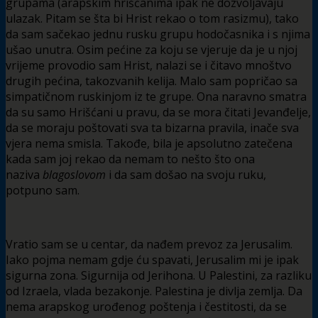
grupama (arapskim hrišćanima ipak ne dozvoljavaju
ulazak. Pitam se šta bi Hrist rekao o tom rasizmu), tako
da sam sačekao jednu rusku grupu hodočasnika i s njima
ušao unutra. Osim pećine za koju se vjeruje da je u njoj
vrijeme provodio sam Hrist, nalazi se i čitavo mnoštvo
drugih pećina, takozvanih kelija. Malo sam popričao sa
simpatičnom ruskinjom iz te grupe. Ona naravno smatra
da su samo Hrišćani u pravu, da se mora čitati Jevanđelje,
da se moraju poštovati sva ta bizarna pravila, inače sva
vjera nema smisla. Takođe, bila je apsolutno zatečena
kada sam joj rekao da nemam to nešto što ona
naziva
blagoslovom
i da sam došao na svoju ruku,
potpuno sam.
Vratio sam se u centar, da nađem prevoz za Jerusalim.
Iako pojma nemam gdje ću spavati, Jerusalim mi je ipak
sigurna zona. Sigurnija od Jerihona. U Palestini, za razliku
od Izraela, vlada bezakonje. Palestina je divlja zemlja. Da
nema arapskog urođenog poštenja i čestitosti, da se