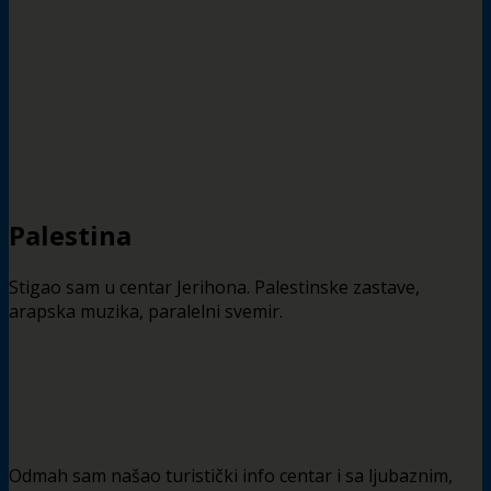
Palestina
Stigao sam u centar Jerihona. Palestinske zastave,
arapska muzika, paralelni svemir.
Odmah sam našao turistički info centar i sa ljubaznim,