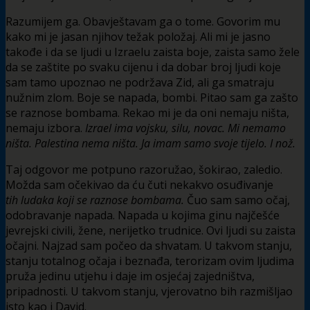
Razumijem ga. Obavještavam ga o tome. Govorim mu
kako mi je jasan njihov težak položaj. Ali mi je jasno
takođe i da se ljudi u Izraelu zaista boje, zaista samo žele
da se zaštite po svaku cijenu i da dobar broj ljudi koje
sam tamo upoznao ne podržava Zid, ali ga smatraju
nužnim zlom. Boje se napada, bombi. Pitao sam ga zašto
se raznose bombama. Rekao mi je da oni nemaju ništa,
nemaju izbora.
Izrael ima vojsku, silu, novac. Mi nemamo
ništa. Palestina nema ništa. Ja imam samo svoje tijelo. I nož.
Taj odgovor me potpuno razoružao, šokirao, zaledio.
Možda sam očekivao da ću čuti nekakvo osuđivanje
tih ludaka koji se raznose bombama.
Čuo sam samo očaj,
odobravanje napada. Napada u kojima ginu najčešće
jevrejski civili, žene, nerijetko trudnice. Ovi ljudi su zaista
očajni. Najzad sam počeo da shvatam. U takvom stanju,
stanju totalnog očaja i beznađa, terorizam ovim ljudima
pruža jedinu utjehu i daje im osjećaj zajedništva,
pripadnosti. U takvom stanju, vjerovatno bih razmišljao
isto kao i David.