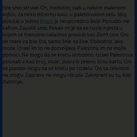
Iste smo struke. On, međutim, radi u nekom malenom
kafiću
, za neku mizernu lovu, u palestinskom selu. Moj
položaj u jednoj
Bosni
je neuporedivo bolji. Ponudio me
kafom. Zapalili smo. Rekao mi je da se naziv mjesta u
kojem se trenutno nalazimo prevodi kao
Don't care
. Oni
ne mare za bilo šta, samo žele da žive. Slobodno, ako
može. Izrael im to ne dozvoljava. Palestina im ne može
pomoći. Ne mogu da se kreću slobodno. Izrael Palestince
posmatra kao broj, stvar, plavu ili zelenu ličnu kartu. Oni
sa plavom mogu da se kreću po Izraelu. Ovi sa zelenom
ne mogu. Zapravo ne mogu nikuda. Zatvoreni su tu, kao
životinje.