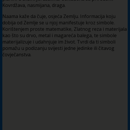
Kovrdžava, nasmijana, draga.
Naama kaže da čuje, osjeća Zemlju. Informacija koju
dobija od Zemlje se u njoj manifestuje kroz simbole.
Korištenjem proste matematike, Zlatnog reza i materijala
kao što su drvo, metal i magareća balega, te simbole
materijalizuje i udahnjuje im život. Tvrdi da ti simboli
pomažu u podizanju svijesti jedne jedinke ili čitavog
čovječanstva.