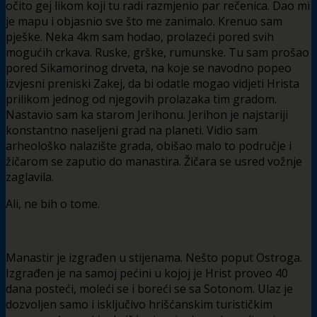
očito gej likom koji tu radi razmjenio par rečenica. Dao mi
je mapu i objasnio sve što me zanimalo. Krenuo sam
pješke. Neka 4km sam hodao, prolazeći pored svih
mogućih crkava. Ruske, grške, rumunske. Tu sam prošao
pored Sikamorinog drveta, na koje se navodno popeo
izvjesni preniski Zakej, da bi odatle mogao vidjeti Hrista
prilikom jednog od njegovih prolazaka tim gradom.
Nastavio sam ka starom Jerihonu. Jerihon je najstariji
konstantno naseljeni grad na planeti. Vidio sam
arheološko nalazište grada, obišao malo to područje i
žičarom se zaputio do manastira. Žičara se usred vožnje
zaglavila.
Ali, ne bih o tome.
Manastir je izgrađen u stijenama. Nešto poput Ostroga.
Izgrađen je na samoj pećini u kojoj je Hrist proveo 40
dana posteći, moleći se i boreći se sa Sotonom. Ulaz je
dozvoljen samo i isključivo hrišćanskim turističkim