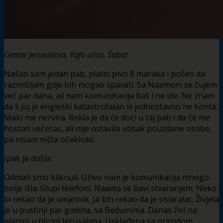
Centar Jerusalima, Yafo ulica, Šabat
Našao sam jedan pab, platio pivo 8 maraka i počeo da
razmišljam gdje bih mogao spavati. Sa Naamom se čujem
već par dana, ali nam komunikacija baš i ne ide. Ne znam
da li joj je engleski katastrofalan ili jednostavno ne konta.
Malo me nervira. Rekla je da će doći u taj pab i da će me
hostati večeras, ali nije ostavila utisak pouzdane osobe,
pa nisam ništa očekivao.
Ipak je došla.
Odmah smo kliknuli. Uživo nam je komunikacija mnogo
bolje išla. Glupi telefoni. Naama se bavi stvaranjem. Neko
bi rekao da je umjetnik. Ja bih rekao da je stvaralac. Živjela
je u pustinji par godina, sa Beduinima. Danas živi na
planini u blizini Jerusalima. Usklađena sa prirodom.