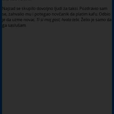
Najzad se skupilo dovoljno ljudi za taksi. Pozdravio sam
se, zahvalio mu i potegao novčanik da platim kafu. Odbio
je da uzme novac.
Ti si moj gost, hvala tebi.
Želio je samo da
ga saslušam.