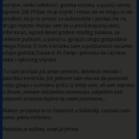
tornjevi, veliki reflektori, gomila vojnika, u punoj ratnoj
opremi. Zid. Prišao mi je vojnik i rekao da ne mogu tu da
prođem, da je to prolaz za automobile i poslao me na
drugo mjesto. Našao sam se u ponižavajućoj ulozi,
inferioran, ispred deset godina mlađeg balavca, sa
velikom puškom, u panciru, igrajući ulogu gospodara
moga života. U tom trenutku sam u potpunosti razumio
očajni položaj Dauta iz Al-Zarije i potrebu da raznese
sebe i njihovog vojnika.
Tu sam prošao još jedan pretres, detektor metala i
pasošku kontrolu. Još jednom sam morao da ponovim
svoju glupu i sumnjivu priču:
Iz Srbije sam, ali sam zapravo
iz Bosne, nemam ho(s)telsku rezervaciju, odsjedam kod
potpunih stranaca kojima ne znam prezimena…
Nakon prolaska kroz čekpoint u Kalandiji, zapisao sam
samo jednu rečenicu:
Palestina je suština, Izrael je forma
.