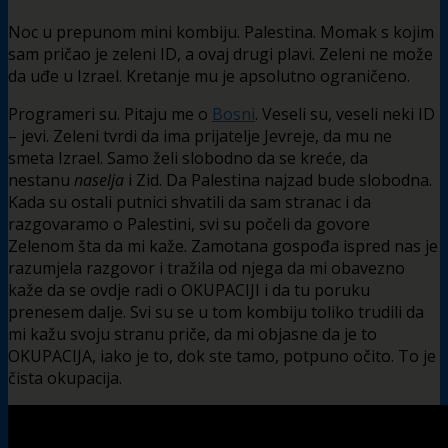
Noc u prepunom mini kombiju. Palestina. Momak s kojim
sam pričao je zeleni ID, a ovaj drugi plavi. Zeleni ne može
da uđe u Izrael. Kretanje mu je apsolutno ograničeno.
Programeri su. Pitaju me o
Bosni
. Veseli su, veseli neki ID
– jevi. Zeleni tvrdi da ima prijatelje Jevreje, da mu ne
smeta Izrael. Samo želi slobodno da se kreće, da
nestanu
naselja
i Zid. Da Palestina najzad bude slobodna.
Kada su ostali putnici shvatili da sam stranac i da
razgovaramo o Palestini, svi su počeli da govore
Zelenom šta da mi kaže. Zamotana gospođa ispred nas je
razumjela razgovor i tražila od njega da mi obavezno
kaže da se ovdje radi o OKUPACIJI i da tu poruku
prenesem dalje. Svi su se u tom kombiju toliko trudili da
mi kažu svoju stranu priče, da mi objasne da je to
OKUPACIJA, iako je to, dok ste tamo, potpuno očito. To je
čista okupacija.