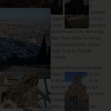
Otvaram kartu svijeta, gledam kuda bih mogao.
Negdje relativno blizu, da je relativno jeftino i izvodivo.
I što je najvažnije, negdje gdje mi ne treba viza.
Eli
mi
je pričala o Gruziji mnogo puta.
There you go.
Ispunjava
sve kriterijume. Nalazim relativno jeftin let. Nema šta,
idem u
Gruziju
.
Simple as that
. Pitam šeficu da li je taj
datum ok. Ona potvrđuje i ja kupujem kartu. Došao
sam na posao prije 15 minuta. To je to. Život je
jednostavam. Ili nije. Stvar odluke.
Kada god me ljudi pitaju za neko od mojih putovanja,
uvijek im govorim kako je lako, izvodivo, jeftino. Da,
zaista jeste. Gotovo uvijek. Ali, ne i ovaj put. Put na
Kavkaz je zaista dug i mukotrpan. Nije za svakoga.
Promijenio sam sva moguća prevozna sredstva, osim
broda, da bih stigao tamo. Dijeljeni prevoz do
Beograda, voz do Budimpešte, avion do Kutaisija,