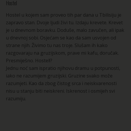
Hostel
Hostel u kojem sam proveo tih par dana u Tbilisiju je
zapravo stan. Dvoje ljudi živi tu. Izdaju krevete. Krevet
je u dnevnom boravku. Doduše, malo zavučen, ali ipak
u dnevnoj sobi. Osjećam se kao da sam usvojen od
strane njih. Živimo tu nas troje. Slušam ih kako
razgovaraju na gruzijskom, prave mi kafu, doručak.
Presmiješno. Hostel!?
Jednu noć sam ispratio njihovu dramu u potpunosti,
iako ne razumijem gruzijski. Gruzine svako može
razumjeti. Kao da zbog čistog srca i neiskvarenosti
nisu u stanju biti neiskreni. Iskrenost i osmijeh svi
razumiju.