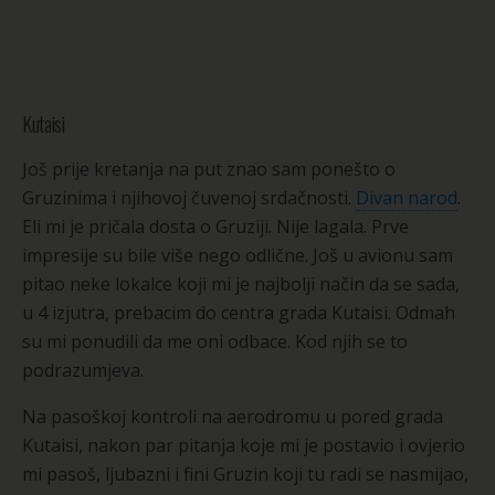
Kutaisi
Još prije kretanja na put znao sam ponešto o
Gruzinima i njihovoj čuvenoj srdačnosti.
Divan narod
.
Eli mi je pričala dosta o Gruziji. Nije lagala. Prve
impresije su bile više nego odlične. Još u avionu sam
pitao neke lokalce koji mi je najbolji način da se sada,
u 4 izjutra, prebacim do centra grada Kutaisi. Odmah
su mi ponudili da me oni odbace. Kod njih se to
podrazumjeva.
Na pasoškoj kontroli na aerodromu u pored grada
Kutaisi, nakon par pitanja koje mi je postavio i ovjerio
mi pasoš, ljubazni i fini Gruzin koji tu radi se nasmijao,