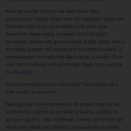
Kako je uopšte moguće da sam ostao tako
paralizovan? Valjda nisam htio biti napadan, valjda me
šokiralo ludilo koje mi se desilo u tih pola sata.
Narednih sedam dana, prolazeći kroz Gruziju i
Jermeniju, mislio sam gotovo samo o njoj. Ostali smo u
kontaktu, putem već pomenutih savremenih alatki. Iz
Jerevana sam se vratio dva dana ranije u Kutaisi. Znali
smo da si trebamo reći još mnogo toga, znao sam da
tu ima
nešto
.
Da li sam trebao ostati u Kutaisiju? Razmišljam da li
sam uradio pravu stvar.
Nastojim da živim u momentu, da pratim osjećaj. Ako
u momentu osjetim da je nešto pravilno, uradiću to
gotovo sigurno, neću oklijevati. Davno sam si obećao
da se više nikad neću dovesti u situaciju da se pitam