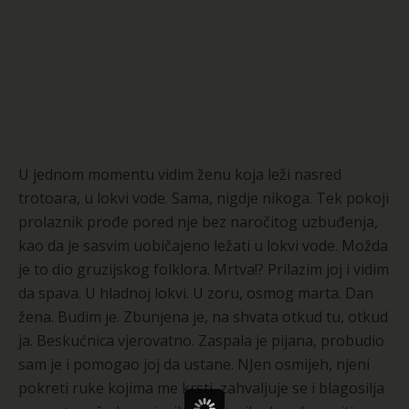
U jednom momentu vidim ženu koja leži nasred
trotoara, u lokvi vode. Sama, nigdje nikoga. Tek pokoji
prolaznik prođe pored nje bez naročitog uzbuđenja,
kao da je sasvim uobičajeno ležati u lokvi vode. Možda
je to dio gruzijskog folklora. Mrtva!? Prilazim joj i vidim
da spava. U hladnoj lokvi. U zoru, osmog marta. Dan
žena. Budim je. Zbunjena je, na shvata otkud tu, otkud
ja. Beskućnica vjerovatno. Zaspala je pijana, probudio
sam je i pomogao joj da ustane. NJen osmijeh, njeni
pokreti ruke kojima me krsti, zahvaljuje se i blagosilja