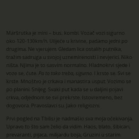
Maršrutka je mini – bus, kombi. Vozač vozi sigurno
oko 120-130km/h. Ulijeće u krivine, padamo jedni po
drugima. Ne vjerujem. Gledam lica ostalih putnika,
tražim sadruga u svojoj uznemirenosti i nevjerici. Niko
ništa. NJima je to sasvim normalno. Hladnokrvi sjede i
voze se, ćute.
Pa to tako treba, sigurno
. I krste se. Svi se
krste. Mnoštvo je crkava i manastira usput. Vozimo se
po planini. Snijeg. Svaki put kada se u daljini pojavi
crkva, odjednom se svi prekrste. Istovremeno, bez
dogovora. Pravoslavci su. Jako religiozni.
Prvi pogled na Tbilisi je nadmašio sva moja očekivanja.
Upravo to što sam želio da vidim. Haos, blato, šibicari,
prevaranti, pijaca, milijardu boja, Gruzini u starim