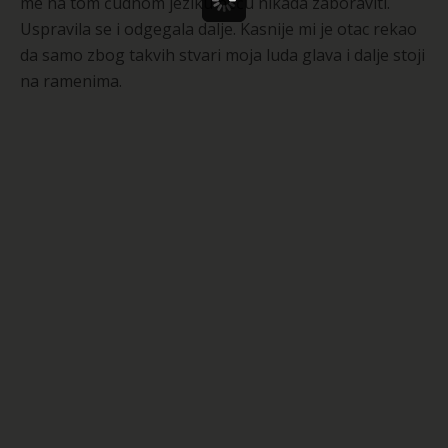
me na tom čudnom jeziku neću nikada zaboraviti.
Uspravila se i odgegala dalje. Kasnije mi je otac rekao
da samo zbog takvih stvari moja luda glava i dalje stoji
na ramenima.