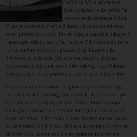
Sunce, od njegove muškosti stidio se bik, a od njegove
snage stidile su se planine
. Ipak, osjećao je da nešto fali.
Mudrost. Da bi je stekao, morao je da podnese žrtvu.
Visio je sa drveta znanja 9 dana, iskopao sopstveno
oko i probio si utrobu. Krvlju koja je kapala iz njegovih
rana ispisivale su se rune. Tako je Odin spoznao tajnu
runa, stekao mudrost i postao Bog. Razumio je,
žrtvovao je
sebe sebi
. Od tada ima bezbroj imena i
sposoban je da uzme oblik bilo kakvog bića. Mijenja
svoja obličja i čuva putnike i lutalice, što je i sam bio.
Osjetio sam povezanost sa glavnim junakom knjige,
unukom Erika Crvenog, čovjekom koji je putovao po
cijelom svijetu, željan, gladan i žedan boja i znanja.
Odin ga je čuvao na njegovim lutanjima. Doživljavali
smo iste stvari. Čitao sam o sebi. Razlike među nama
su neznatne. On je živio 1000 godina ranije. Mogao je
da čita rune. Ja sam tek bio na putu da ih otkrijem.