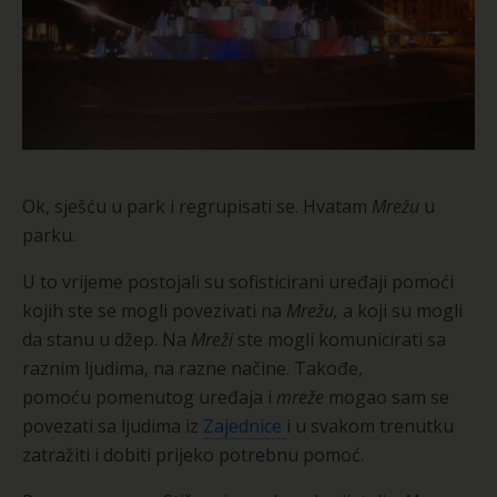
Ok, sješću u park i regrupisati se. Hvatam
Mrežu
u
parku.
U to vrijeme postojali su sofisticirani uređaji pomoći
kojih ste se mogli povezivati na
Mrežu,
a koji su mogli
da stanu u džep.
Na
Mreži
ste mogli komunicirati sa
raznim ljudima, na razne načine. Takođe,
pomoću pomenutog uređaja i
mreže
mogao sam se
povezati sa ljudima iz
Zajednice
i u svakom trenutku
zatražiti i dobiti prijeko potrebnu pomoć.