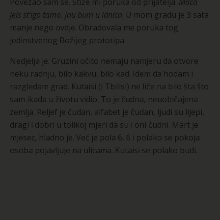
Povezao sam se. Stiže mi poruka od prijatelja.
Maca
jeis st'igo tamo. jau bum u ldnica
. U mom gradu je 3 sata
manje nego ovdje. Obradovala me poruka tog
jedinstvenog Božijeg prototipa.
Nedjelja je. Gruzini očito nemaju namjeru da otvore
neku radnju, bilo kakvu, bilo kad. Idem da hodam i
razgledam grad. Kutaisi (i Tbilisi) ne liče na bilo šta što
sam ikada u životu vidio. To je čudna, neuobičajena
zemlja. Reljef je čudan, alfabet je čudan, ljudi su lijepi,
dragi i dobri u tolikoj mjeri da su i oni čudni. Mart je
mjesec, hladno je. Već je pola 6, 6 i polako se pokoja
osoba pojavljuje na ulicama. Kutaisi se polako budi.