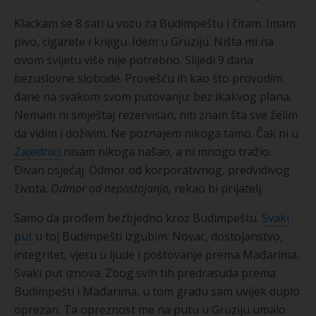
Klackam se 8 sati u vozu za Budimpeštu i čitam. Imam
pivo, cigarete i knjigu. Idem u Gruziju. Ništa mi na
ovom svijetu više nije potrebno. Slijedi 9 dana
bezuslovne slobode. Provešću ih kao što provodim
dane na svakom svom putovanju: bez ikakvog plana.
Nemam ni smještaj rezervisan, niti znam šta sve želim
da vidim i doživim. Ne poznajem nikoga tamo. Čak ni u
Zajednici
nisam nikoga našao, a ni mnogo tražio.
Divan osjećaj. Odmor od korporativnog, predvidivog
života.
Odmor od nepostojanja,
rekao bi prijatelj.
Samo da prođem bezbjedno kroz Budimpeštu.
Svaki
put
u toj Budimpešti izgubim. Novac, dostojanstvo,
integritet, vjeru u ljude i poštovanje prema Mađarima.
Svaki put iznova. Zbog svih tih predrasuda prema
Budimpešti i Mađarima, u tom gradu sam uvijek duplo
oprezan. Ta opreznost me na putu u Gruziju umalo