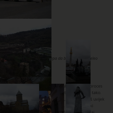
Zemlja im je toliko lepa da bi i stranac poželeo
da pogine za nju
Stevan Pešić
Jedno jutro, u kancelariji, prije uključivanja u proces
rada, shvatio sam da treba da otputujem. Tek tako.
Idem u Ukrajinu za dva mjeseca, ali tamo je još uvijek
rat. Čak je u Kijevu jako opasno. Nije mi to neki
problem, ali ipak, trebam plan B, za svaki slučaj.