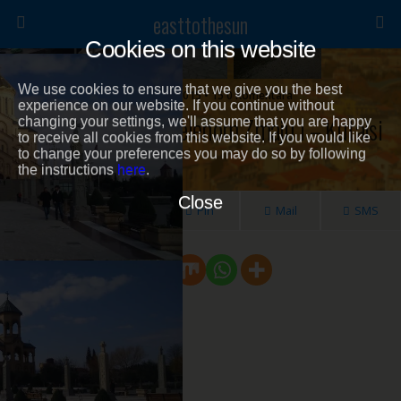
easttothesun
Cookies on this website
We use cookies to ensure that we give you the best
8 Decembra, 2015 • 15 0 Komentara
experience on our website. If you continue without
Kavkaz Ili Priča O Zelenom Zmaju I – Kutaisi
changing your settings, we'll assume that you are happy
to receive all cookies from this website. If you would like
to change your preferences you may do so by following
the instructions
here
.
Close
Share
Tweet
Pin
Mail
SMS
Spread the love