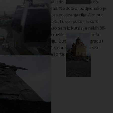
maršrutka do Tbilisija, taksi do Jerevana, taksi do
Khor Virapa
. Pa onda nazad. No dobro, podjednako je
važan i zabavan sam proces dostizanja cilja. Ako put
nije zabavan, ni cilj neće biti. Tu se i pokoji rekord
oborio vjerovatno. Putovao sam iz Kutaisija nekih 30-
ak sati i zbog vremenske razlike, uspio sam u toku
jednog dana biti u Kutaisiju, Budimpešti, Beogradu i
Banjaluci. Što se mene tiče, nauka se ne mora više
cimati oko izmišljanja teleporta.