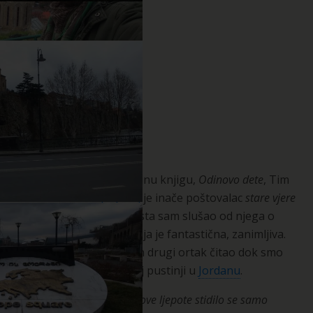
Odin
Ponio sam sa sobom sjajnu knjigu,
Odinovo dete
, Tim
Severina.
Dobar prijatelj
je inače poštovalac
stare vjere
i njegov Bog je Odin. Dosta sam slušao od njega o
tome. Nordijska mitologija je fantastična, zanimljiva.
Istu knjigu je
Dude
, jedan drugi ortak čitao dok smo
zajedno lutali po Crvenoj pustinji u
Jordanu
.
Odin je bio silan.
Od njegove ljepote stidilo se samo