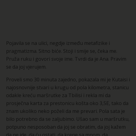
Pojavila se na ulici, negdje između metafizike i
pragmatizma. Sitno biće. Stoji i smije se, čeka me.
Pruža ruku i govori svoje ime. Tvrdi da je Ana. Pravim
se da joj vjerujem.
Proveli smo 30 minuta zajedno, pokazala mi je Kutaisi i
najosnovnije stvari u krugu od pola kilometra, stanicu
odakle kreću maršrutke za Tbilisi i rekla mi da
prosječna karta za prestonicu košta oko 3,5E, tako da
znam ukoliko neko poželi da me prevari. Pola sata je
bilo potrebno da se zaljubimo. Ušao sam u maršrutku,
potpuno nesposoban da joj se obratim, da joj kažem
da ne ide, da ću ostati, da krene sa mnom, da…