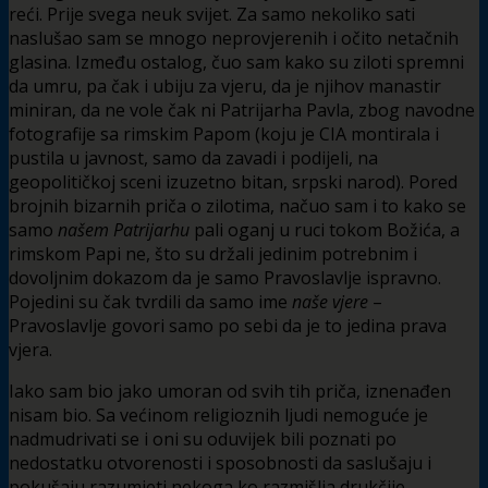
reći. Prije svega neuk svijet. Za samo nekoliko sati
naslušao sam se mnogo neprovjerenih i očito netačnih
glasina. Između ostalog, čuo sam kako su ziloti spremni
da umru, pa čak i ubiju za vjeru, da je njihov manastir
miniran, da ne vole čak ni Patrijarha Pavla, zbog navodne
fotografije sa rimskim Papom (koju je CIA montirala i
pustila u javnost, samo da zavadi i podijeli, na
geopolitičkoj sceni izuzetno bitan, srpski narod). Pored
brojnih bizarnih priča o zilotima, načuo sam i to kako se
samo
našem Patrijarhu
pali oganj u ruci tokom Božića, a
rimskom Papi ne, što su držali jedinim potrebnim i
dovoljnim dokazom da je samo Pravoslavlje ispravno.
Pojedini su čak tvrdili da samo ime
naše vjere
–
Pravoslavlje govori samo po sebi da je to jedina prava
vjera.
Iako sam bio jako umoran od svih tih priča, iznenađen
nisam bio. Sa većinom religioznih ljudi nemoguće je
nadmudrivati se i oni su oduvijek bili poznati po
nedostatku otvorenosti i sposobnosti da saslušaju i
pokušaju razumjeti nekoga ko razmišlja drukčije.