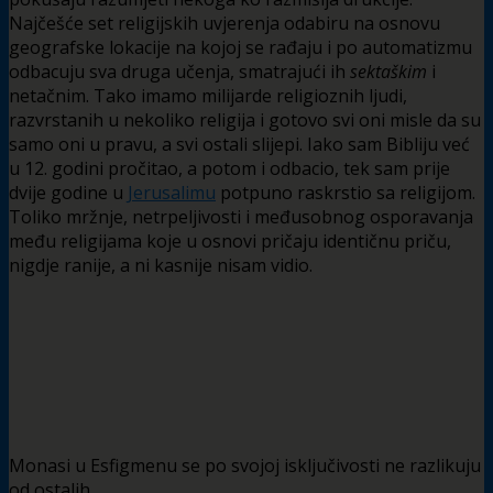
Najčešće set religijskih uvjerenja odabiru na osnovu
geografske lokacije na kojoj se rađaju i po automatizmu
odbacuju sva druga učenja, smatrajući ih
sektaškim
i
netačnim. Tako imamo milijarde religioznih ljudi,
razvrstanih u nekoliko religija i gotovo svi oni misle da su
samo oni u pravu, a svi ostali slijepi. Iako sam Bibliju već
u 12. godini pročitao, a potom i odbacio, tek sam prije
dvije godine u
Jerusalimu
potpuno raskrstio sa religijom.
Toliko mržnje, netrpeljivosti i međusobnog osporavanja
među religijama koje u osnovi pričaju identičnu priču,
nigdje ranije, a ni kasnije nisam vidio.
Monasi u Esfigmenu se po svojoj isključivosti ne razlikuju
od ostalih.