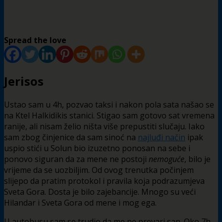
Spread the love
Jerisos
Ustao sam u 4h, pozvao taksi i nakon pola sata našao se
na Ktel Halkidikis stanici. Stigao sam gotovo sat vremena
ranije, ali nisam želio ništa više prepustiti slučaju. Iako
sam zbog činjenice da sam sinoć na
najluđi način
ipak
uspio stići u Solun bio izuzetno ponosan na sebe i
ponovo siguran da za mene ne postoji
nemoguće
, bilo je
vrijeme da se uozbiljim. Od ovog trenutka počinjem
slijepo da pratim protokol i pravila koja podrazumjeva
Sveta Gora. Dosta je bilo zajebancije. Mnogo su veći
Hilandar i Sveta Gora od mene i mog ega.
U autobusu sam se trudio da me ne prevari san. Oko 7h