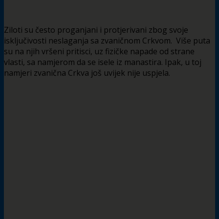
Ziloti su često proganjani i protjerivani zbog svoje
isključivosti neslaganja sa zvaničnom Crkvom. Više puta
su na njih vršeni pritisci, uz fizičke napade od strane
vlasti, sa namjerom da se isele iz manastira. Ipak, u toj
namjeri zvanična Crkva još uvijek nije uspjela.