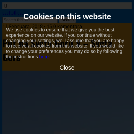
easttothesun
Cookies on this website
11 Februara, 2018 • 15 0 komentara
We use cookies to ensure that we give you the best
experience on our website. If you continue without
Put na Svetu Goru V – Sveta
changing your settings, we'll assume that you are happy
to receive all cookies from this website. If you would like
to change your preferences you may do so by following
Gora
the instructions
here
.
Close