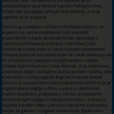
Antihrista
. Naš zbunjeni izraz lica dočekao je sa
obrazloženjem da je
Antihrist
zapravo Patrijarh Irinej.
Učtivo sam ga upitao zašto je Irinej
Antihrist
, a on je
započeo duže izlaganje.
Govorio je o nedavno održanom Kritskom Saboru, na
kojem su se sastali predstavnici svih svjetskih
pravoslavnih Crkava, sa namjerom da rapravljaju o
načinima približavanja Vatikanu i katoličkoj Crkvi.
Govorio je o tome kako su sprski kaluđeri predvođeni
Irinejem potpisali dokument kojim se Crkve obavezuju da
će u budućnosti nastojati smanjiti barijere i razlike
između dvije hrišćanske Crkve. Nazivao ih je izdajnicima,
a potom je ustao i uzbuđeno počeo da mlati rukama, diže
ih ka nebu i u očaju
sugeriše Bogu da ih dozove pameti
.
Govorio je sa prezirom o nekoj zajedničkoj molitvi koja je
organizovana negdje u Africi, u kojoj su učestvovali
budisti, muslimani, pravoslavci, katolici i predstavnici
brojnih drugih religija. O slučajevima
izdaje
u kojima su
pojedini kaluđeri viđeni u društvu katoličkih sveštenika.
Smijao se glasno i izrugivao svemu tome. Sjedili smo i