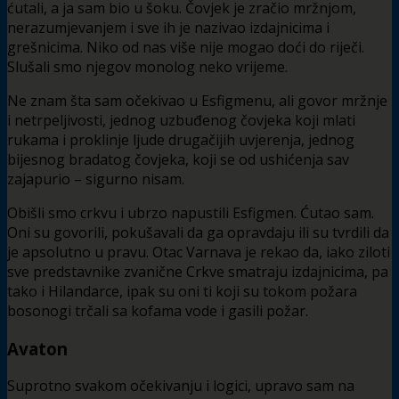
ćutali, a ja sam bio u šoku. Čovjek je zračio mržnjom,
nerazumjevanjem i sve ih je nazivao izdajnicima i
grešnicima. Niko od nas više nije mogao doći do riječi.
Slušali smo njegov monolog neko vrijeme.
Ne znam šta sam očekivao u Esfigmenu, ali govor mržnje
i netrpeljivosti, jednog uzbuđenog čovjeka koji mlati
rukama i proklinje ljude drugačijih uvjerenja, jednog
bijesnog bradatog čovjeka, koji se od ushićenja sav
zajapurio – sigurno nisam.
Obišli smo crkvu i ubrzo napustili Esfigmen. Ćutao sam.
Oni su govorili, pokušavali da ga opravdaju ili su tvrdili da
je apsolutno u pravu. Otac Varnava je rekao da, iako ziloti
sve predstavnike zvanične Crkve smatraju izdajnicima, pa
tako i Hilandarce, ipak su oni ti koji su tokom požara
bosonogi trčali sa kofama vode i gasili požar.
Avaton
Suprotno svakom očekivanju i logici, upravo sam na