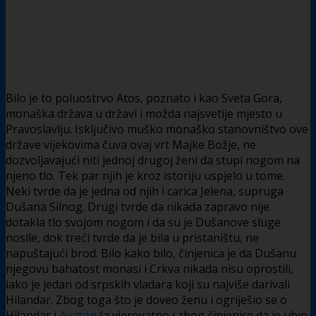
Bilo je to poluostrvo Atos, poznato i kao Sveta Gora,
monaška država u državi i možda najsvetije mjesto u
Pravoslavlju. Isključivo muško monaško stanovništvo ove
države vijekovima čuva ovaj vrt Majke Božje, ne
dozvoljavajući niti jednoj drugoj ženi da stupi nogom na
njeno tlo. Tek par njih je kroz istoriju uspjelo u tome.
Neki tvrde da je jedna od njih i carica Jelena, supruga
Dušana Silnog. Drugi tvrde da nikada zapravo nije
dotakla tlo svojom nogom i da su je Dušanove sluge
nosile, dok treći tvrde da je bila u pristaništu, ne
napuštajući brod. Bilo kako bilo, činjenica je da Dušanu
njegovu bahatost monasi i Crkva nikada nisu oprostili,
iako je jedan od srpskih vladara koji su najviše darivali
Hilandar. Zbog toga što je doveo ženu i ogriješio se o
Hilandar i
Avaton
(a vjerovatno i zbog činjenice da je ubio