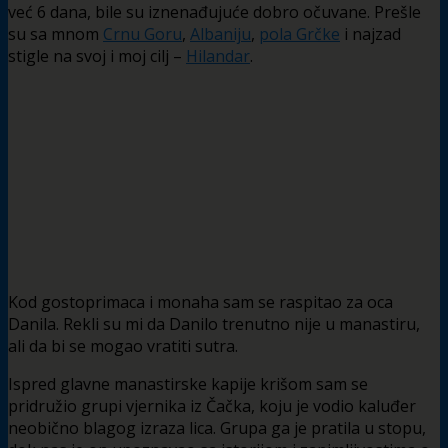
već 6 dana, bile su iznenađujuće dobro očuvane. Prešle
su sa mnom
Crnu Goru
,
Albaniju
,
pola Grčke
i najzad
stigle na svoj i moj cilj –
Hilandar
.
Kod gostoprimaca i monaha sam se raspitao za oca
Danila. Rekli su mi da Danilo trenutno nije u manastiru,
ali da bi se mogao vratiti sutra.
Ispred glavne manastirske kapije krišom sam se
pridružio grupi vjernika iz Čačka, koju je vodio kaluđer
neobično blagog izraza lica. Grupa ga je pratila u stopu,