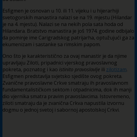
Esfigmen je osnovan u 10. ili 11. vijeku i u hijerarhiji
svetogorskih manastira nalazi se na 19. mjestu (Hilandar
je na 4. mjestu). Nalazi se na nekih pola sata hoda od
Hilandara. Bratstvo manastira je još 1974. godine odbijalo
da pominje ime Carigradskog patrijarha, optužujući ga za
ekumenizam i sastanke sa rimskim papom.
Ono što je karakteristično za ovaj manastir je da njime
upravljaju Ziloti, pripadnici vjerskog pravoslavnog
pokreta, poznatog i kao
istinito pravoslavlje
ili
zilotizam
.
Esfigmen predstavlja svjetsko sjedište ovog pokreta.
Zvanične pravoslavne Crkve smatraju ih pravoslavnom
fundamentalističkom sektom i otpadnicima, dok ih manji
dio vjernika smatra pravim pravoslavcima. Istovremeno,
ziloti smatraju da je zvanična Crkva napustila izvornu
dogmu o jednoj svetoj i sabornoj apostolskoj Crkvi.