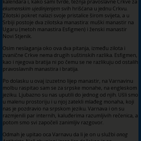
kalendara i, kako sami tvrde, težnja pravoslavne Crkve za
ekumenskim ujedinjenjem
svih hrišćana u jednu Crkvu.
Zilotski pokret nalazi svoje pristalice širom svijeta, a u
Srbiji postoje dva zilotska manastira: muški manastir na
Ugaru (metoh manastira Esfigmen) i ženski manastir
Novi Stjenik.
Osim neslaganja oko ova dva pitanja, između zilota i
zvanične Crkve nema drugih suštinskih razlika. Esfigmen,
kao i njegova bratija ni po čemu se ne razlikuju od ostalih
pravoslavnih manastira i bratija.
Po dolasku u ovaj izuzetno lijep manastir, na Varnavinu
molbu raspitao sam se za srpske monahe, na engleskom
jeziku. Ljubazno su nas uputili do jednog od njih. Ušli smo
u malenu prostoriju i u njoj zatekli mlađeg monaha, koji
nas je pozdravio na srpskom jeziku. Varnava i on su
razmjenili par internih, kaluđerima razumljivih rečenica, a
potom smo svi započeli zanimljiv razgovor.
Odmah je upitao oca Varnavu da li je on u službi
onog