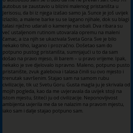
autobus se zaustavio u blizini malenog pristaništa u
Jerisosu, da bi iz njega izašao samo ja. Sunce je još uvijek
izlazilo, a malene barke su se lagano njihale, dok su blagi
talasi nježno udarali o kamenje na obali. Dva ribara su
već ustaljenom rutinom utovarala opremu na maleni
čamac, a iza njih se ukazivala Sveta Gora. Sve je bilo
nekako tiho, lagano i prozračno. Došetao sam do
potpuno pustog pristaništa, sumnjajući u to da sam
došao na pravo mjeso, ili barem – u pravo vrijeme. Ipak,
nekako je sve djelovalo ispravno. Maleno, potpuno pusto
pristanište, zvuk galebova i talasa činili su ovo mjesto i
trenutak savršenim. Stajao sam na samom rubu
civilizacije, tik uz Svetu Goru. Gusta magla ju je skrivala od
mojih pogleda, kao da me uvjeravala da uvijek stoji na
istom mjestu, štiteći ju od civilizacije. Neponovljivost
ambijenta uvjerila me da se nalazim na pravom mjestu,
iako sam i dalje stajao potpuno sam.