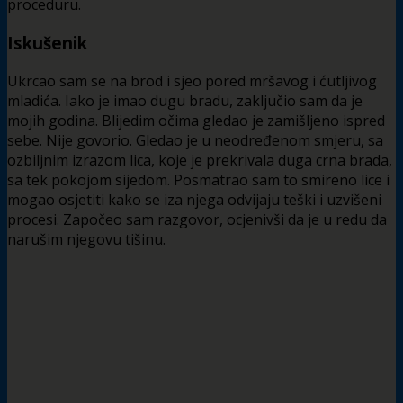
proceduru.
Iskušenik
Ukrcao sam se na brod i sjeo pored mršavog i ćutljivog
mladića. Iako je imao dugu bradu, zaključio sam da je
mojih godina. Blijedim očima gledao je zamišljeno ispred
sebe. Nije govorio. Gledao je u neodređenom smjeru, sa
ozbiljnim izrazom lica, koje je prekrivala duga crna brada,
sa tek pokojom sijedom. Posmatrao sam to smireno lice i
mogao osjetiti kako se iza njega odvijaju teški i uzvišeni
procesi. Započeo sam razgovor, ocjenivši da je u redu da
narušim njegovu tišinu.