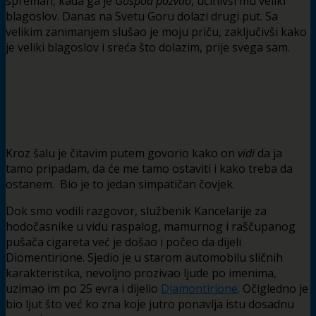
spreman, kada ga je
Gospod pozvao
, učinivši mu veliki
blagoslov. Danas na Svetu Goru dolazi drugi put. Sa
velikim zanimanjem slušao je moju priču, zaključivši kako
je veliki blagoslov i sreća što dolazim, prije svega sam.
Kroz šalu je čitavim putem govorio kako on
vidi
da ja
tamo pripadam, da će me tamo ostaviti i kako treba da
ostanem. Bio je to jedan simpatičan čovjek.
Dok smo vodili razgovor, službenik Kancelarije za
hodočasnike u vidu raspalog, mamurnog i raščupanog
pušača cigareta već je došao i počeo da dijeli
Diomentirione. Sjedio je u starom automobilu sličnih
karakteristika, nevoljno prozivao ljude po imenima,
uzimao im po 25 evra i dijelio
Diamontirione
. Očigledno je
bio ljut što već ko zna koje jutro ponavlja istu dosadnu