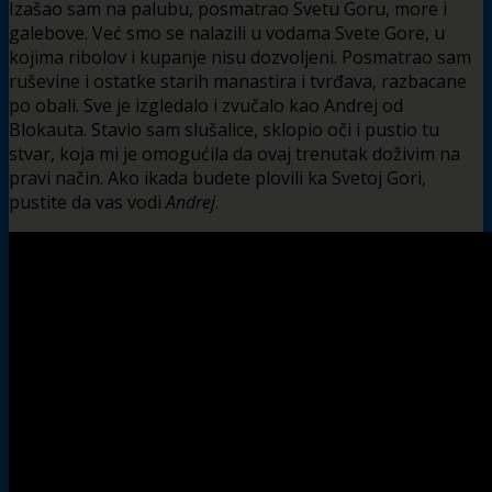
Izašao sam na palubu, posmatrao Svetu Goru, more i
galebove. Već smo se nalazili u vodama Svete Gore, u
kojima ribolov i kupanje nisu dozvoljeni. Posmatrao sam
ruševine i ostatke starih manastira i tvrđava, razbacane
po obali. Sve je izgledalo i zvučalo kao Andrej od
Blokauta. Stavio sam slušalice, sklopio oči i pustio tu
stvar, koja mi je omogućila da ovaj trenutak doživim na
pravi način. Ako ikada budete plovili ka Svetoj Gori,
pustite da vas vodi
Andrej
.