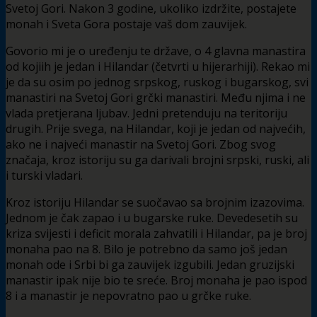
Svetoj Gori. Nakon 3 godine, ukoliko izdržite, postajete
monah i Sveta Gora postaje vaš dom zauvijek.
Govorio mi je o uređenju te države, o 4 glavna manastira
od kojiih je jedan i Hilandar (četvrti u hijerarhiji). Rekao mi
je da su osim po jednog srpskog, ruskog i bugarskog, svi
manastiri na Svetoj Gori grčki manastiri. Među njima i ne
vlada pretjerana ljubav. Jedni pretenduju na teritoriju
drugih. Prije svega, na Hilandar, koji je jedan od najvećih,
ako ne i najveći manastir na Svetoj Gori. Zbog svog
značaja, kroz istoriju su ga darivali brojni srpski, ruski, ali
i turski vladari.
Kroz istoriju Hilandar se suočavao sa brojnim izazovima.
Jednom je čak zapao i u bugarske ruke. Devedesetih su
kriza svijesti i deficit morala zahvatili i Hilandar, pa je broj
monaha pao na 8. Bilo je potrebno da samo još jedan
monah ode i Srbi bi ga zauvijek izgubili. Jedan gruzijski
manastir ipak nije bio te sreće. Broj monaha je pao ispod
8 i a manastir je nepovratno pao u grčke ruke.