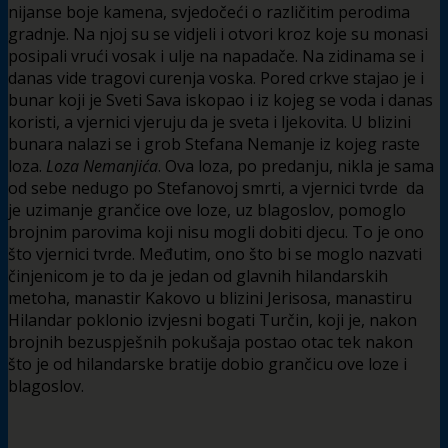
nijanse boje kamena, svjedočeći o različitim perodima
gradnje. Na njoj su se vidjeli i otvori kroz koje su monasi
posipali vrući vosak i ulje na napadače. Na zidinama se i
danas vide tragovi curenja voska. Pored crkve stajao je i
bunar koji je Sveti Sava iskopao i iz kojeg se voda i danas
koristi, a vjernici vjeruju da je sveta i ljekovita. U blizini
bunara nalazi se i grob Stefana Nemanje iz kojeg raste
loza.
Loza Nemanjića
. Ova loza, po predanju, nikla je sama
od sebe nedugo po Stefanovoj smrti, a vjernici tvrde da
je uzimanje grančice ove loze, uz blagoslov, pomoglo
brojnim parovima koji nisu mogli dobiti djecu. To je ono
što vjernici tvrde. Međutim, ono što bi se moglo nazvati
činjenicom je to da je jedan od glavnih hilandarskih
metoha, manastir Kakovo u blizini Jerisosa, manastiru
Hilandar poklonio izvjesni bogati Turčin, koji je, nakon
brojnih bezuspješnih pokušaja postao otac tek nakon
što je od hilandarske bratije dobio grančicu ove loze i
blagoslov.