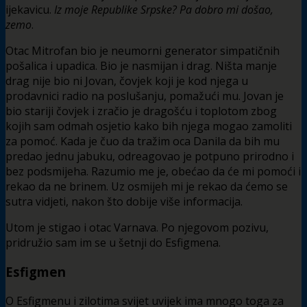
ijekavicu.
Iz moje Republike Srpske? Pa dobro mi došao,
zemo
.
Otac Mitrofan bio je neumorni generator simpatičnih
pošalica i upadica. Bio je nasmijan i drag. Ništa manje
drag nije bio ni Jovan, čovjek koji je kod njega u
prodavnici radio na poslušanju, pomažući mu. Jovan je
bio stariji čovjek i zračio je dragošću i toplotom zbog
kojih sam odmah osjetio kako bih njega mogao zamoliti
za pomoć. Kada je čuo da tražim oca Danila da bih mu
predao jednu jabuku, odreagovao je potpuno prirodno i
bez podsmijeha. Razumio me je, obećao da će mi pomoći i
rekao da ne brinem. Uz osmijeh mi je rekao da ćemo se
sutra vidjeti, nakon što dobije više informacija.
Utom je stigao i otac Varnava. Po njegovom pozivu,
pridružio sam im se u šetnji do Esfigmena.
Esfigmen
O Esfigmenu i zilotima svijet uvijek ima mnogo toga za