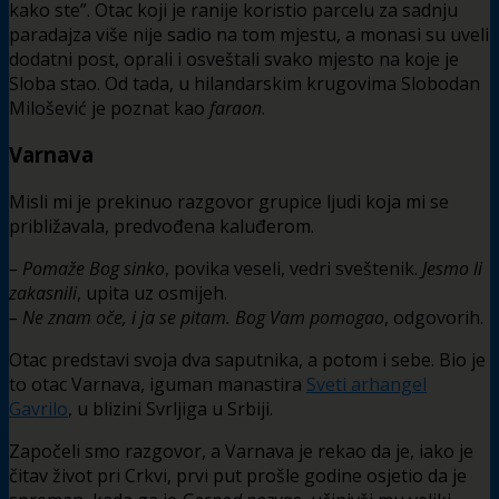
kako ste”. Otac koji je ranije koristio parcelu za sadnju
paradajza više nije sadio na tom mjestu, a monasi su uveli
dodatni post, oprali i osveštali svako mjesto na koje je
Sloba stao. Od tada, u hilandarskim krugovima Slobodan
Milošević je poznat kao
faraon
.
Varnava
Misli mi je prekinuo razgovor grupice ljudi koja mi se
približavala, predvođena kaluđerom.
– Pomaže Bog sinko
, povika veseli, vedri sveštenik.
Jesmo li
zakasnili
, upita uz osmijeh.
– Ne znam oče, i ja se pitam. Bog Vam pomogao
, odgovorih.
Otac predstavi svoja dva saputnika, a potom i sebe. Bio je
to otac Varnava, iguman manastira
Sveti arhangel
Gavrilo
, u blizini Svrljiga u Srbiji.
Započeli smo razgovor, a Varnava je rekao da je, iako je
čitav život pri Crkvi, prvi put prošle godine osjetio da je