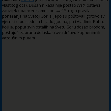
vlastitog oca), Dušan nikada nije postao
sveti,
ostavši
zauvijek upamćen samo kao
silni
. Stroga pravila
ponašanja na Svetoj Gori slijepo su poštovali gotovo svi
vjernici u posljednjih hiljadu godina, pa i Vladimir Putin,
koji je, poput svih ostalih na Svetu Goru došao brodom,
poštujući zabranu dolaska u ovu državu kopnenim ili
vazdušnim putem.