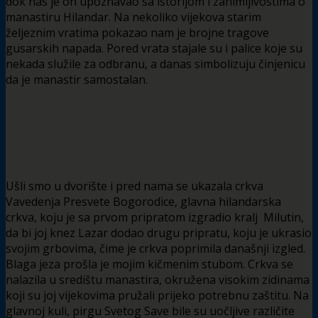
dok nas je on upoznavao sa istorijom i zanimljivostima o
manastiru Hilandar. Na nekoliko vijekova starim
željeznim vratima pokazao nam je brojne tragove
gusarskih napada. Pored vrata stajale su i palice koje su
nekada služile za odbranu, a danas simbolizuju činjenicu
da je manastir samostalan.
Ušli smo u dvorište i pred nama se ukazala crkva
Vavedenja Presvete Bogorodice, glavna hilandarska
crkva, koju je sa prvom pripratom izgradio kralj Milutin,
da bi joj knez Lazar dodao drugu pripratu, koju je ukrasio
svojim grbovima, čime je crkva poprimila današnji izgled.
Blaga jeza prošla je mojim kičmenim stubom. Crkva se
nalazila u središtu manastira, okružena visokim zidinama
koji su joj vijekovima pružali prijeko potrebnu zaštitu. Na
glavnoj kuli, pirgu Svetog Save bile su uočljive različite