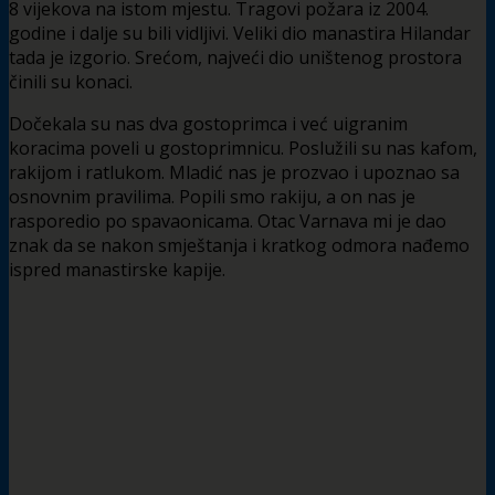
8 vijekova na istom mjestu. Tragovi požara iz 2004.
godine i dalje su bili vidljivi. Veliki dio manastira Hilandar
tada je izgorio. Srećom, najveći dio uništenog prostora
činili su konaci.
Dočekala su nas dva gostoprimca i već uigranim
koracima poveli u gostoprimnicu. Poslužili su nas kafom,
rakijom i ratlukom. Mladić nas je prozvao i upoznao sa
osnovnim pravilima. Popili smo rakiju, a on nas je
rasporedio po spavaonicama. Otac Varnava mi je dao
znak da se nakon smještanja i kratkog odmora nađemo
ispred manastirske kapije.