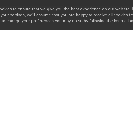
okies to ensure that we give you the best experience on our website. I
your settings, we'll assume that you are happy to receive all cookies fr
e to change your preferences you may do so by following the instructio