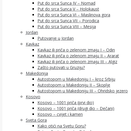
Put do srca Sunca IV – Nomad
Put do srca Sunca V – Holokaust
Put do srca Sunca VI – Maslinova gora
Put do srca Sunca VII – Porodica
Put do srca Sunca VIII – Mesija
Jordan
Putovanje u Jordan
Kavkaz
Kavkaz ili priča o zelenom zmaju I – Odin
Kavkaz ili priča o zelenom zmaju II – Ararat
Kavkaz ili priča o zelenom zmaju III – Algiz
Zašto putovati u Gruziju?
Makedonija
Autostopom u Makedoniju I – kroz Srbiju
Autostopom u Makedoniju II – Skoplje
Autostopom u Makedoniju III – Ohridsko jezero
Kosovo
Kosovo – 1001 priča (prvi dio)
Kosovo – 1001 priča (drugi dio – Dečani)
Kosovo – cvijet i kamen
Sveta Gora
Kako otići na Svetu Goru?