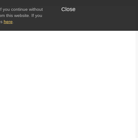
Close
f you continue without
om this website. If you
ns
here
.