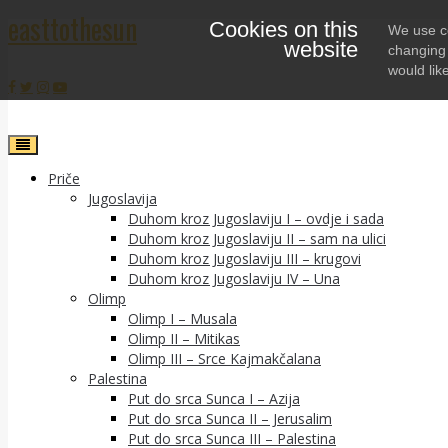
easttothesun
Cookies on this
Skip
We use co
website
to
changing 
content
would lik
Priče
Jugoslavija
Duhom kroz Jugoslaviju I – ovdje i sada
Duhom kroz Jugoslaviju II – sam na ulici
Duhom kroz Jugoslaviju III – krugovi
Duhom kroz Jugoslaviju IV – Una
Olimp
Olimp I – Musala
Olimp II – Mitikas
Olimp III – Srce Kajmakčalana
Palestina
Put do srca Sunca I – Azija
Put do srca Sunca II – Jerusalim
Put do srca Sunca III – Palestina