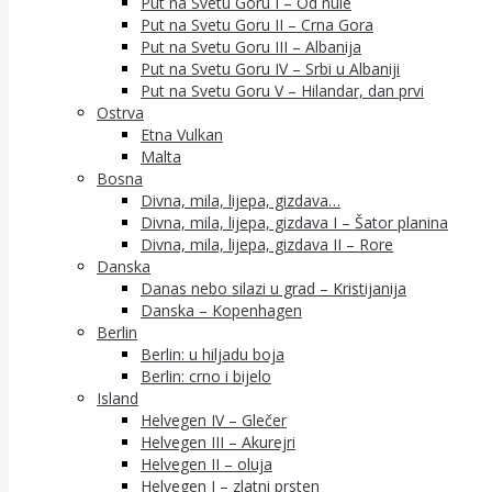
Put na Svetu Goru I – Od nule
Put na Svetu Goru II – Crna Gora
Put na Svetu Goru III – Albanija
Put na Svetu Goru IV – Srbi u Albaniji
Put na Svetu Goru V – Hilandar, dan prvi
Ostrva
Etna Vulkan
Malta
Bosna
Divna, mila, lijepa, gizdava…
Divna, mila, lijepa, gizdava I – Šator planina
Divna, mila, lijepa, gizdava II – Rore
Danska
Danas nebo silazi u grad – Kristijanija
Danska – Kopenhagen
Berlin
Berlin: u hiljadu boja
Berlin: crno i bijelo
Island
Helvegen IV – Glečer
Helvegen III – Akurejri
Helvegen II – oluja
Helvegen I – zlatni prsten