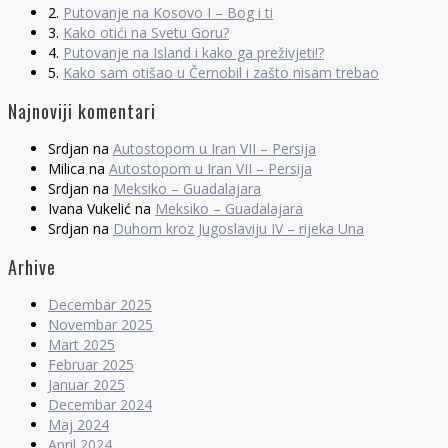
2.
Putovanje na Kosovo I – Bog i ti
3.
Kako otići na Svetu Goru?
4.
Putovanje na Island i kako ga preživjeti!?
5.
Kako sam otišao u Černobil i zašto nisam trebao
Najnoviji komentari
Srdjan
na
Autostopom u Iran VII – Persija
Milica
na
Autostopom u Iran VII – Persija
Srdjan
na
Meksiko – Guadalajara
Ivana Vukelić
na
Meksiko – Guadalajara
Srdjan
na
Duhom kroz Jugoslaviju IV – rijeka Una
Arhive
Decembar 2025
Novembar 2025
Mart 2025
Februar 2025
Januar 2025
Decembar 2024
Maj 2024
April 2024