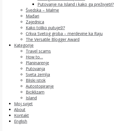
Putovanje na Island i kako ga preživjeti!?
Švedska – Malme
Mađari
Zajednica
Kako toliko putuješ!?
Crkva Svetog groba – merdevine ka Raju
The Versatile Blogger Award
Kategorije
Travel scams
How to…
Planinarenje
Putovanja
Sveta zemlja
Bliski istok
Autostopiranje
Biciklizam
Island
Moj svijet
About
Kontakt
English