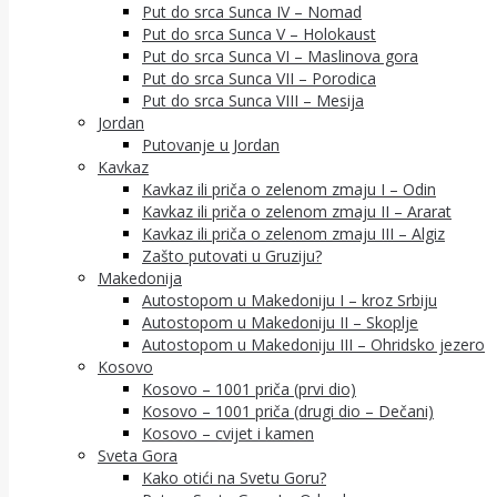
Put do srca Sunca IV – Nomad
Put do srca Sunca V – Holokaust
Put do srca Sunca VI – Maslinova gora
Put do srca Sunca VII – Porodica
Put do srca Sunca VIII – Mesija
Jordan
Putovanje u Jordan
Kavkaz
Kavkaz ili priča o zelenom zmaju I – Odin
Kavkaz ili priča o zelenom zmaju II – Ararat
Kavkaz ili priča o zelenom zmaju III – Algiz
Zašto putovati u Gruziju?
Makedonija
Autostopom u Makedoniju I – kroz Srbiju
Autostopom u Makedoniju II – Skoplje
Autostopom u Makedoniju III – Ohridsko jezero
Kosovo
Kosovo – 1001 priča (prvi dio)
Kosovo – 1001 priča (drugi dio – Dečani)
Kosovo – cvijet i kamen
Sveta Gora
Kako otići na Svetu Goru?