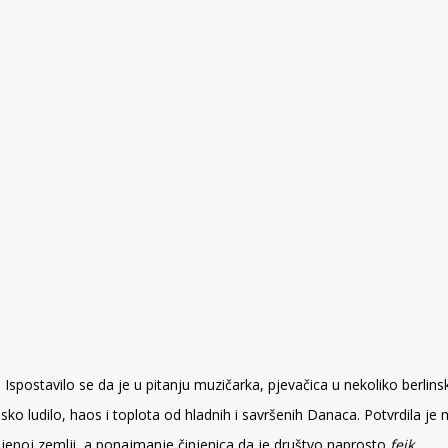
. Ispostavilo se da je u pitanju muzičarka, pjevačica u nekoliko berli
nsko ludilo, haos i toplota od hladnih i savršenih Danaca. Potvrdila je
jenoj zemlji, a ponajmanje činjenica da je društvo naprosto
fejk
.