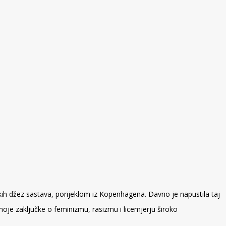
nskih džez sastava, porijeklom iz Kopenhagena. Davno je napustila taj
 moje zaključke o feminizmu, rasizmu i licemjerju široko