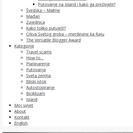
Putovanje na Island i kako ga preživjeti!?
Švedska – Malme
Mađari
Zajednica
Kako toliko putuješ!?
Crkva Svetog groba – merdevine ka Raju
The Versatile Blogger Award
Kategorije
Travel scams
How to…
Planinarenje
Putovanja
Sveta zemlja
Bliski istok
Autostopiranje
Biciklizam
Island
Moj svijet
About
Kontakt
English