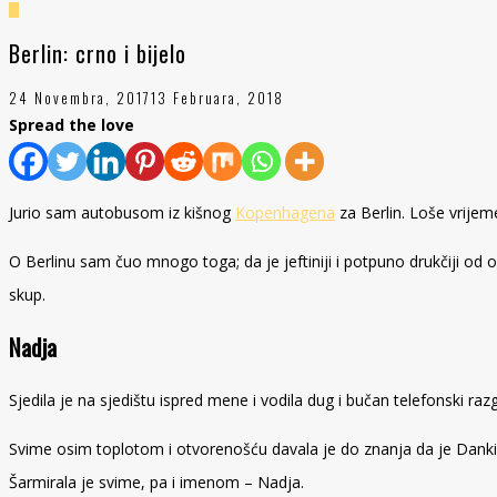
Berlin: crno i bijelo
24 Novembra, 2017
13 Februara, 2018
Spread the love
Jurio sam autobusom iz kišnog
Kopenhagena
za Berlin. Loše vrijeme
O Berlinu sam čuo mnogo toga; da je jeftiniji i potpuno drukčiji o
skup.
Nadja
Sjedila je na sjedištu ispred mene i vodila dug i bučan telefonski r
Svime osim toplotom i otvorenošću davala je do znanja da je Dankinja; 
Šarmirala je svime, pa i imenom – Nadja.