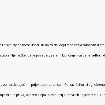
 i niska cijena karte uticali su na to da ideju stopiranja odbacim u sta
d ostatka Njemačke, da je poseban, šaren i lud. Činjenica da je jeft
azgovor, prekidajući mi prijeko potreban san. Po završetku istog, okr
bila je plava, izrazito lijepa, plavih očiju, pravilnih i bijelih zuba. 