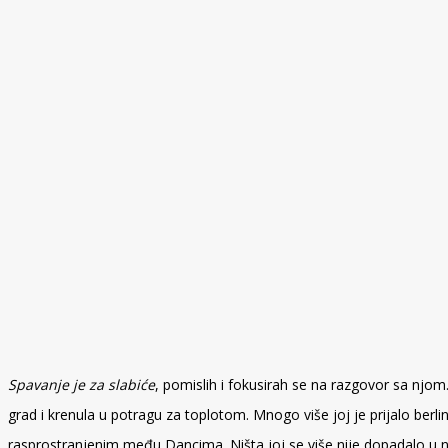
Spavanje je za slabiće
, pomislih i fokusirah se na razgovor sa njom
grad i krenula u potragu za toplotom. Mnogo više joj je prijalo berli
rasprostranjenim među Dancima. Ništa joj se više nije dopadalo u n