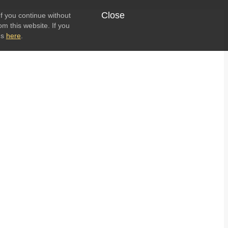
Close
f you continue without
om this website. If you
ns
here
.