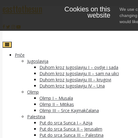
easttothesun
Cookies on this
Skip
We use co
website
to
changing 
content
would lik
Priče
Jugoslavija
Duhom kroz Jugoslaviju I – ovdje i sada
Duhom kroz Jugoslaviju II – sam na ulici
Duhom kroz Jugoslaviju III – krugovi
Duhom kroz Jugoslaviju IV – Una
Olimp
Olimp I – Musala
Olimp II – Mitikas
Olimp III – Srce Kajmakčalana
Palestina
Put do srca Sunca I – Azija
Put do srca Sunca II – Jerusalim
Put do srca Sunca III – Palestina