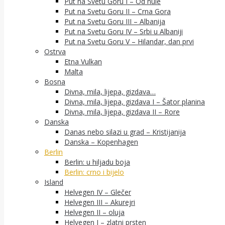
Put na Svetu Goru I – Od nule
Put na Svetu Goru II – Crna Gora
Put na Svetu Goru III – Albanija
Put na Svetu Goru IV – Srbi u Albaniji
Put na Svetu Goru V – Hilandar, dan prvi
Ostrva
Etna Vulkan
Malta
Bosna
Divna, mila, lijepa, gizdava…
Divna, mila, lijepa, gizdava I – Šator planina
Divna, mila, lijepa, gizdava II – Rore
Danska
Danas nebo silazi u grad – Kristijanija
Danska – Kopenhagen
Berlin
Berlin: u hiljadu boja
Berlin: crno i bijelo
Island
Helvegen IV – Glečer
Helvegen III – Akurejri
Helvegen II – oluja
Helvegen I – zlatni prsten