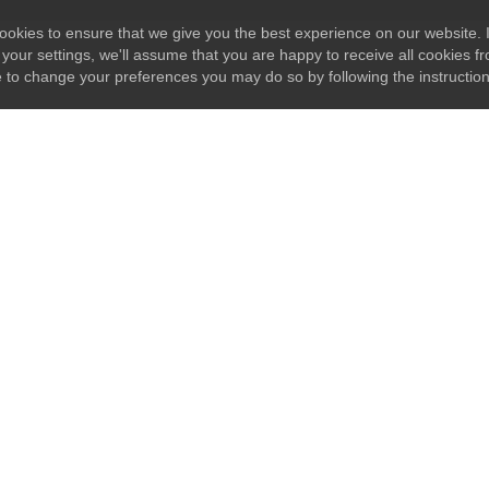
okies to ensure that we give you the best experience on our website. I
your settings, we'll assume that you are happy to receive all cookies fr
e to change your preferences you may do so by following the instructio