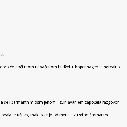
rtu.
iniji dobro će doći mom napaćenom budžetu. Kopenhagen je nerealno
enula se i šarmantnim osmijehom i izvinjavanjem započela razgovor.
Djelovala je učtivo, malo starije od mene i izuzetno šarmantno.