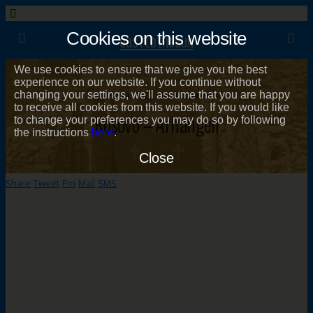
easttothesun
Cookies on this website
We use cookies to ensure that we give you the best
experience on our website. If you continue without
changing your settings, we'll assume that you are happy
11 Marta, 2022 • No Comments
to receive all cookies from this website. If you would like
Kosovo – Arhangeli
to change your preferences you may do so by following
the instructions
here
.
Close
Share
Tweet
Pin
Mail
SMS