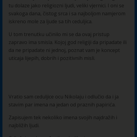
tu dolaze jako religiozni ljudi, veliki vjernici. I oni se
svakoga dana, čistog srca i sa najboljom namjerom
iskreno mole za ljude sa tih ceduljica.
U tom trenutku učinilo mi se da ovaj pristup
zapravo ima smisla. Kojoj god religiji da pripadate ili
da ne pripadate ni jednoj, poznat vam je koncept
uticaja lijepih, dobrih i pozitivnih misli.
Vratio sam ceduljice ocu Nikolaju i odlučio da i ja
stavim par imena na jedan od praznih papirića.
Zapisujem tek nekoliko imena svojih najdražih i
najbližih ljudi.