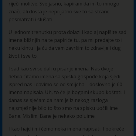
riječi molitve. Sve jasno, kapiram da im to mnogo
znači, ali dosta je neprijatno sve to sa strane
posmatrati i slušati.
U jednom trenutku prota dolazi i kao aj napišite sad
imena bližnjih na te papiriće tu, pa mi predajte to i
neku kintu i ja ću da vam završim to zdravlje i dug
život i sve to.
I sad kao svi se dali u pisanje imena. Nas dvoje
debila čitamo imena sa spiska gospođe koja sjedi
ispred nas i davimo se od smijeha – doslovno je 60
imena napisala. Uh, to će je bogami skupo koštati. I
danas se sjećam da nam je iz nekog razloga
najsmješnije bilo to što smo na spisku uočili ime
Bane. Mislim, Bane je nekako poluime.
I kao hajd i mi ćemo neka imena napisati. I pokreće