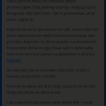
Odlučujem da među tih nekoliko imena
prošvercujem i Eda, jednog dobrog i dragog tipa iz
Beograda. Edo nije Srbin, nije ni pravoslavac, ali je
tebra i lagan je.
Kapiram da se to vjerovatno ne radi, nisam vidio niti
jedno nesrpsko ime među stotinu imena koje sam
pročitao. Kapiram i to da su pravila u pravoslavnim
hramovima dosta stroga. Pisao sam o tome kada
sam se po prvi put susreo sa gospelom u afričkoj
selendri
.
Ali kapiram i da će razumjeti, oprostiti, uvažiti i
iskreno se pomoliti i za Eda.
Na kraju krajeva, isti je to Bog i sigurno će mu biti
drago da vidi da se djeca druže.
I da, zaboravih da stavim samo jedno ime – svoje.