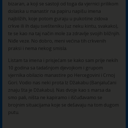
bizaran, a koji se sastoji od toga da vjernici prilikom
dolaska u manastir na papiru napišu imena
najbližih, koje potom guraju u pukotine zidova
crkve ili ih daju svešteniku (uz neku kintu, svakako),
te se kao na taj način mole za zdravlje svojih bližnjih.
Niđe veze. No dobro, meni većina tih crkvenih
praksi i nema nekog smisla.
Listam ta imena i prisjećam se kako sam prije nekih
10 godina sa tadašnjom djevojkom i grupom
vjernika obilazio manastire po Hercegovini i Crnoj
Gori. Vodio nas neki prota lz Džakabu (Banjalučani
znaju šta je Džakabu). Nas dvoje kao s marsa da
smo pali, ništa ne kapiramo i iščuđavamo se
brojnim situacijama koje se dešavaju na tom dugom
putu.