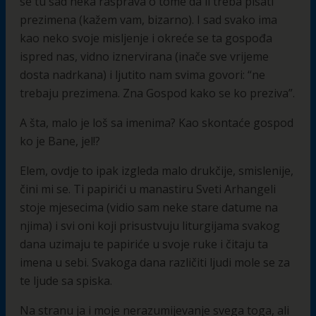
se tu sad neka rasprava o tome da li treba pisati
prezimena (kažem vam, bizarno). I sad svako ima
kao neko svoje misljenje i okreće se ta gospođa
ispred nas, vidno iznervirana (inače sve vrijeme
dosta nadrkana) i ljutito nam svima govori: “ne
trebaju prezimena. Zna Gospod kako se ko preziva”.
A šta, malo je loš sa imenima? Kao skontaće gospod
ko je Bane, jel!?
Elem, ovdje to ipak izgleda malo drukčije, smislenije,
čini mi se. Ti papirići u manastiru Sveti Arhangeli
stoje mjesecima (vidio sam neke stare datume na
njima) i svi oni koji prisustvuju liturgijama svakog
dana uzimaju te papiriće u svoje ruke i čitaju ta
imena u sebi. Svakoga dana različiti ljudi mole se za
te ljude sa spiska.
Na stranu ja i moje nerazumijevanje svega toga, ali