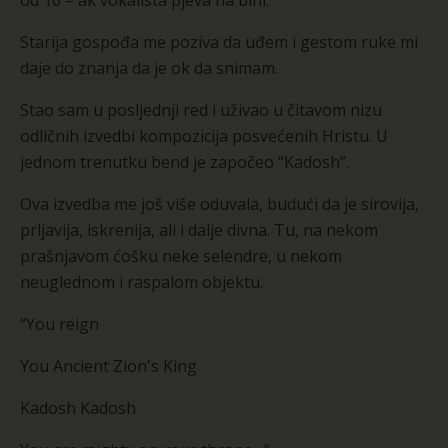
od 10 – ak vokalista pjeva na bini.
Starija gospođa me poziva da uđem i gestom ruke mi
daje do znanja da je ok da snimam.
Stao sam u posljednji red i uživao u čitavom nizu
odličnih izvedbi kompozicija posvećenih Hristu. U
jednom trenutku bend je započeo “Kadosh”.
Ova izvedba me još više oduvala, budući da je sirovija,
prljavija, iskrenija, ali i dalje divna. Tu, na nekom
prašnjavom ćošku neke selendre, u nekom
neuglednom i raspalom objektu.
“You reign
You Ancient Zion's King
Kadosh Kadosh