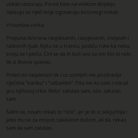
vokali rasturaju. Pored bine na velikom displeju
ispisuju se riječi koje izgovaraju bosonogi vokali.
Vrhunska svirka.
Prepuna dvorana rasplesanih, raspjevanih, znojavih i
radosnih ljudi. Njišu se u transu, podižu ruke ka nebu,
smiju se i plešu. Čini se da ih boli uvo za tim što bi neki
lik iz Bosne spavao.
Prilazi mi rasplesani lik i uz osmijeh me pozdravlja
riječima “karibu” i “udžambo”. Pita me ko sam i otkud
ja u njihovoj crkvi. Reko’ zalutao sam, oče, zalutao
sam.
Šalim se, nisam rekao to “oče”, jer je lik iz sekjuritija i
jebe mu se za mojom zalutalom dušom, ali da, rekao
sam da sam zalutao.