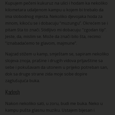
Kupujem pečeni kukuruz na ulici i hodam ka nekoliko
kilometara udaljenom kampu u kojem bi trebalo da
ima slobodnog mjesta. Nekoliko djevojaka hoda za
mnom, kikoću se i dobacuju “muzungu”. Okrećem se i
pitam šta to znači. Stidljivo mi dobacuju: “zgodan tip”.
Jeste, da, mislim se. Može da znači bilo šta, recimo:
“iznabadaćemo te glavom, majmune”.
Najzad stižem u kamp, smještam se, sapiram nekoliko
slojeva znoja, prašine i drugih vidova prljavštine sa
sebe i pokušavam da utonem u prijeko potreban san,
dok sa druge strane zida moje sobe dopire
zaglušujuća buka.
Kadosh
Nakon nekoliko sati, u zoru, budi me buka. Neko u
kampu pušta glasnu muziku. Ustajem bijesan i