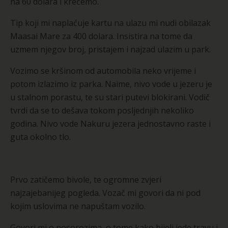
na 60 dolara i krećemo.
Tip koji mi naplaćuje kartu na ulazu mi nudi obilazak
Maasai Mare za 400 dolara. Insistira na tome da
uzmem njegov broj, pristajem i najzad ulazim u park.
Vozimo se kršinom od automobila neko vrijeme i
potom izlazimo iz parka. Naime, nivo vode u jezeru je
u stalnom porastu, te su stari putevi blokirani. Vodič
tvrdi da se to dešava tokom posljednjih nekoliko
godina. Nivo vode Nakuru jezera jednostavno raste i
guta okolno tlo.
Prvo zatičemo bivole, te ogromne zvjeri
najzajebanijeg pogleda. Vozač mi govori da ni pod
kojim uslovima ne napuštam vozilo.
Govori mi o nosorozima, o tome kako bijeli jede travu i