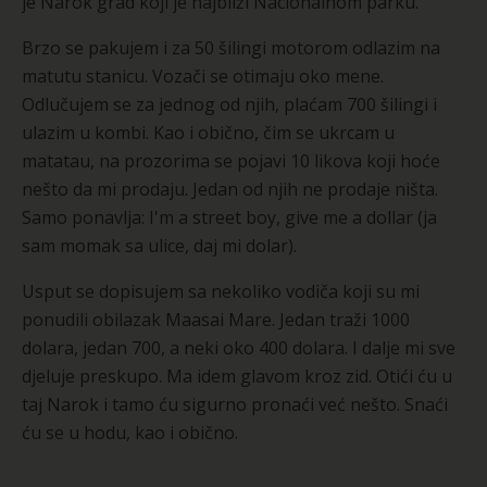
je Narok grad koji je najbliži Nacionalnom parku.
Brzo se pakujem i za 50 šilingi motorom odlazim na
matutu stanicu. Vozači se otimaju oko mene.
Odlučujem se za jednog od njih, plaćam 700 šilingi i
ulazim u kombi. Kao i obično, čim se ukrcam u
matatau, na prozorima se pojavi 10 likova koji hoće
nešto da mi prodaju. Jedan od njih ne prodaje ništa.
Samo ponavlja: I'm a street boy, give me a dollar (ja
sam momak sa ulice, daj mi dolar).
Usput se dopisujem sa nekoliko vodiča koji su mi
ponudili obilazak Maasai Mare. Jedan traži 1000
dolara, jedan 700, a neki oko 400 dolara. I dalje mi sve
djeluje preskupo. Ma idem glavom kroz zid. Otići ću u
taj Narok i tamo ću sigurno pronaći već nešto. Snaći
ću se u hodu, kao i obično.