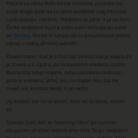
Plešem sa njima duže od sat vremena, pozivam sve
svoje drage ljude da sa njima podijelim ovaj trenutak.
Ljudi spavaju, naravno. Nedjeljno je jutro. A ja na žurci.
Žurke nedjeljom izjutra viđao sam i doživljavao samo
po
Berlinu
. Nisam ni sanjao da ću prisustvovati jednoj
takvoj u nekoj afričkoj selendri.
Zovem mater. Kad je srčka nije otresla kad je vidjela da
je zovem u 6 izjutra, po bosanskom vremenu (pošto
Bosna ima svoje vrijeme, svoju paralelnu realnost i
protok vremena, jelte). Jesi normalan liku, šta me
zoveš u 6, kontam desilo ti se nešto.
Joj matero sve mi se desilo, život mi se desio, mislim
se.
Spavaju ljudi, dok se bosonogi likovi po suncem
okupanim afričkim selendrama mole Bogu nedjeljom