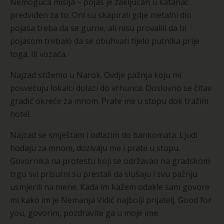
Nemoguća misija – pojas je zaključan u katanac
predviđen za to. Oni su skapirali gdje metalni dio
pojasa treba da se gurne, ali nisu provalili da bi
pojasom trebalo da se obuhvati tijelo putnika prije
toga. Ili vozača.
Najzad stižemo u Narok. Ovdje pažnja koju mi
posvećuju lokalci dolazi do vrhunca. Doslovno se čitav
gradić okreće za mnom. Prate me u stopu dok tražim
hotel.
Najzad se smještam i odlazim do bankomata. Ljudi
hodaju za mnom, dozivaju me i prate u stopu.
Govornika na protestu koji se održavao na gradskom
trgu svi prisutni su prestali da slušaju i svu pažnju
usmjerili na mene. Kada im kažem odakle sam govore
mi kako im je Nemanja Vidić najbolji prijatelj. Good for
you, govorim, pozdravite ga u moje ime.