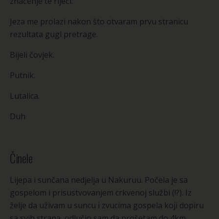
značenje te riječi.
Jeza me prolazi nakon što otvaram prvu stranicu
rezultata gugl pretrage.
Bijeli čovjek.
Putnik.
Lutalica.
Duh
Činele
Lijepa i sunčana nedjelja u Nakuruu. Počela je sa
gospelom i prisustvovanjem crkvenoj službi (!?). Iz
želje da uživam u suncu i zvucima gospela koji dopiru
sa svih strana, odlučio sam da prošetam do 4km