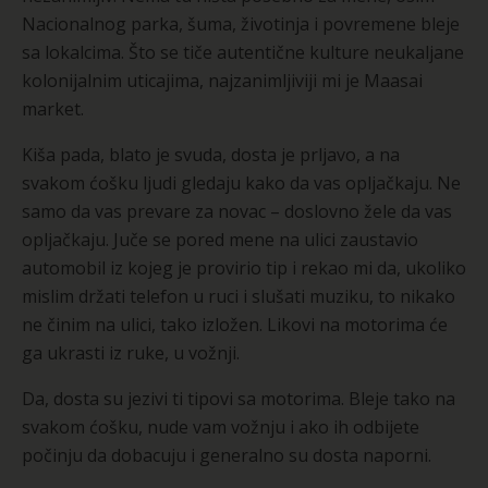
Nacionalnog parka, šuma, životinja i povremene bleje
sa lokalcima. Što se tiče autentične kulture neukaljane
kolonijalnim uticajima, najzanimljiviji mi je Maasai
market.
Kiša pada, blato je svuda, dosta je prljavo, a na
svakom ćošku ljudi gledaju kako da vas opljačkaju. Ne
samo da vas prevare za novac – doslovno žele da vas
opljačkaju. Juče se pored mene na ulici zaustavio
automobil iz kojeg je provirio tip i rekao mi da, ukoliko
mislim držati telefon u ruci i slušati muziku, to nikako
ne činim na ulici, tako izložen. Likovi na motorima će
ga ukrasti iz ruke, u vožnji.
Da, dosta su jezivi ti tipovi sa motorima. Bleje tako na
svakom ćošku, nude vam vožnju i ako ih odbijete
počinju da dobacuju i generalno su dosta naporni.