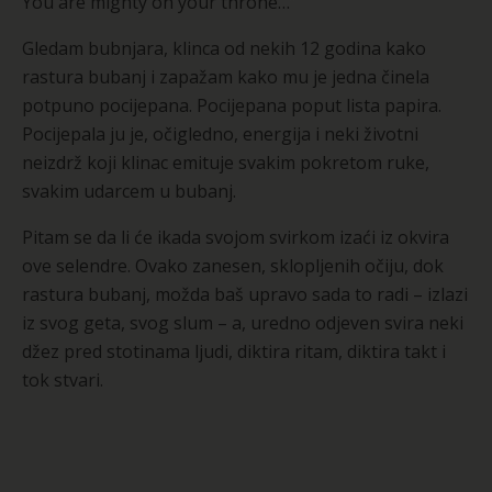
You are mighty on your throne…”
Gledam bubnjara, klinca od nekih 12 godina kako
rastura bubanj i zapažam kako mu je jedna činela
potpuno pocijepana. Pocijepana poput lista papira.
Pocijepala ju je, očigledno, energija i neki životni
neizdrž koji klinac emituje svakim pokretom ruke,
svakim udarcem u bubanj.
Pitam se da li će ikada svojom svirkom izaći iz okvira
ove selendre. Ovako zanesen, sklopljenih očiju, dok
rastura bubanj, možda baš upravo sada to radi – izlazi
iz svog geta, svog slum – a, uredno odjeven svira neki
džez pred stotinama ljudi, diktira ritam, diktira takt i
tok stvari.