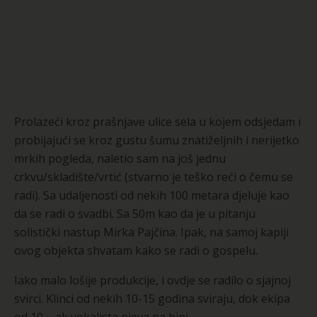
Prolazeći kroz prašnjave ulice sela u kojem odsjedam i
probijajući se kroz gustu šumu znatiželjnih i nerijetko
mrkih pogleda, naletio sam na još jednu
crkvu/skladište/vrtić (stvarno je teško reći o čemu se
radi). Sa udaljenosti od nekih 100 metara djeluje kao
da se radi o svadbi. Sa 50m kao da je u pitanju
solistički nastup Mirka Pajčina. Ipak, na samoj kapiji
ovog objekta shvatam kako se radi o gospelu.
Iako malo lošije produkcije, i ovdje se radilo o sjajnoj
svirci. Klinci od nekih 10-15 godina sviraju, dok ekipa