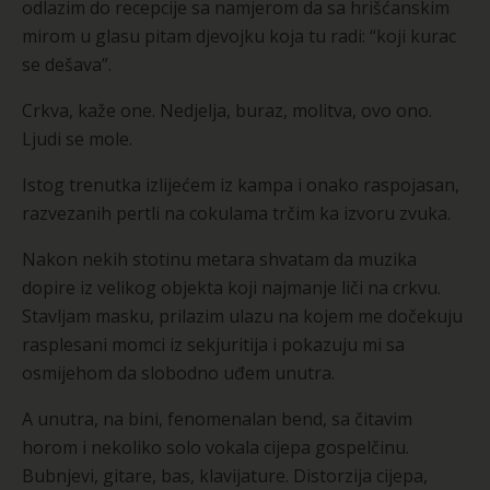
odlazim do recepcije sa namjerom da sa hrišćanskim
mirom u glasu pitam djevojku koja tu radi: “koji kurac
se dešava”.
Crkva, kaže one. Nedjelja, buraz, molitva, ovo ono.
Ljudi se mole.
Istog trenutka izlijećem iz kampa i onako raspojasan,
razvezanih pertli na cokulama trčim ka izvoru zvuka.
Nakon nekih stotinu metara shvatam da muzika
dopire iz velikog objekta koji najmanje liči na crkvu.
Stavljam masku, prilazim ulazu na kojem me dočekuju
rasplesani momci iz sekjuritija i pokazuju mi sa
osmijehom da slobodno uđem unutra.
A unutra, na bini, fenomenalan bend, sa čitavim
horom i nekoliko solo vokala cijepa gospelčinu.
Bubnjevi, gitare, bas, klavijature. Distorzija cijepa,