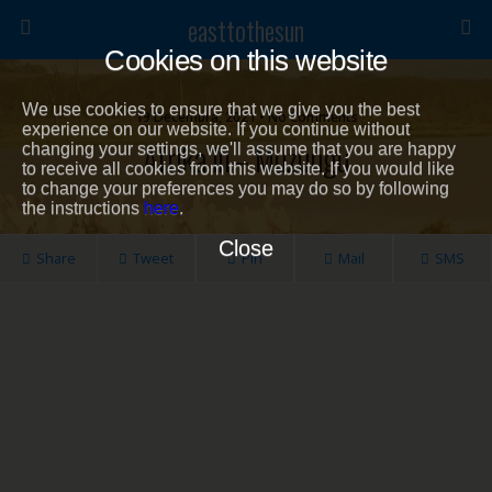
easttothesun
Cookies on this website
We use cookies to ensure that we give you the best
19 Decembra, 2021 • No Comments
experience on our website. If you continue without
Afrika III – Muzungu
changing your settings, we'll assume that you are happy
to receive all cookies from this website. If you would like
to change your preferences you may do so by following
the instructions
here
.
Close
Share
Tweet
Pin
Mail
SMS