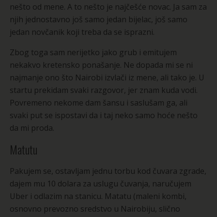
nešto od mene. A to nešto je najčešće novac. Ja sam za
njih jednostavno još samo jedan bijelac, još samo
jedan novčanik koji treba da se isprazni.
Zbog toga sam nerijetko jako grub i emitujem
nekakvo kretensko ponašanje. Ne dopada mi se ni
najmanje ono što Nairobi izvlači iz mene, ali tako je. U
startu prekidam svaki razgovor, jer znam kuda vodi.
Povremeno nekome dam šansu i saslušam ga, ali
svaki put se ispostavi da i taj neko samo hoće nešto
da mi proda.
Matutu
Pakujem se, ostavljam jednu torbu kod čuvara zgrade,
dajem mu 10 dolara za uslugu čuvanja, naručujem
Uber i odlazim na stanicu. Matatu (maleni kombi,
osnovno prevozno sredstvo u Nairobiju, slično