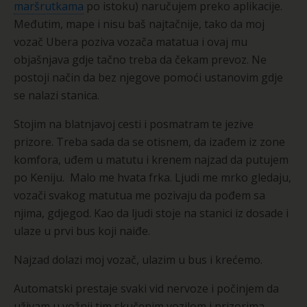
maršrutkama
po istoku) naručujem preko aplikacije.
Međutim, mape i nisu baš najtačnije, tako da moj
vozač Ubera poziva vozača matatua i ovaj mu
objašnjava gdje tačno treba da čekam prevoz. Ne
postoji način da bez njegove pomoći ustanovim gdje
se nalazi stanica.
Stojim na blatnjavoj cesti i posmatram te jezive
prizore. Treba sada da se otisnem, da izađem iz zone
komfora, uđem u matutu i krenem najzad da putujem
po Keniju. Malo me hvata frka. Ljudi me mrko gledaju,
vozači svakog matutua me pozivaju da pođem sa
njima, gdjegod. Kao da ljudi stoje na stanici iz dosade i
ulaze u prvi bus koji naiđe.
Najzad dolazi moj vozač, ulazim u bus i krećemo.
Automatski prestaje svaki vid nervoze i počinjem da
uživam u vožnji tim skučenim vozilom i prizorima