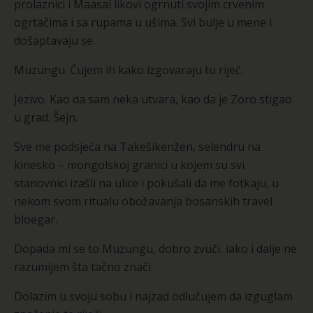
prolaznici i Maasai likovi ogrnuti svojim crvenim
ogrtačima i sa rupama u ušima. Svi bulje u mene i
došaptavaju se.
Muzungu. Čujem ih kako izgovaraju tu riječ.
Jezivo. Kao da sam neka utvara, kao da je Zoro stigao
u grad. Šejn.
Sve me podsjeća na Takešikenžen, selendru na
kinesko – mongolskoj granici u kojem su svi
stanovnici izašli na ulice i pokušali da me fotkaju, u
nekom svom ritualu obožavanja bosanskih travel
bloegar.
Dopada mi se to Muzungu, dobro zvuči, iako i dalje ne
razumijem šta tačno znači.
Dolazim u svoju sobu i najzad odlučujem da izguglam