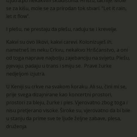
izjutra.po nekakvim skladištima. Hristu, tačnije. Mole
se za kišu, mole se za prirodan tok stvari. “Let it rain,
let it flow”.
I plešu, ne prestaju da plešu, raduju se i krevelje.
Kakvi su ovo likovi, kakvi carevi. Kolonizuješ ih,
nametneš im neku Crkvu, nekakvo Hrišćanstvo, a oni
od toga naprave najbolju zajebanciju na svijetu. Plešu,
pjevaju, padaju u trans i smiju se. Prave žurke
nedjeljom izjutra.
U Keniji su crkve na svakom koraku. Ali su, čini mi se,
prije svega dizajnirane kao koncertni prostori,
prostori za bleju, žurke i ples. Vjerovatno zbog toga i
nisu pretjerano visoke. Široke su, vjerovatno da bi bile
u stanju da prime sve te ljude željne zabave, plesa,
druženja.