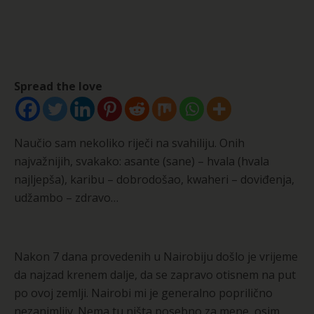
Spread the love
Naučio sam nekoliko riječi na svahiliju. Onih
najvažnijih, svakako: asante (sane) – hvala (hvala
najljepša), karibu – dobrodošao, kwaheri – doviđenja,
udžambo – zdravo…
Nakon 7 dana provedenih u Nairobiju došlo je vrijeme
da najzad krenem dalje, da se zapravo otisnem na put
po ovoj zemlji. Nairobi mi je generalno poprilično
nezanimljiv. Nema tu ništa posebno za mene, osim