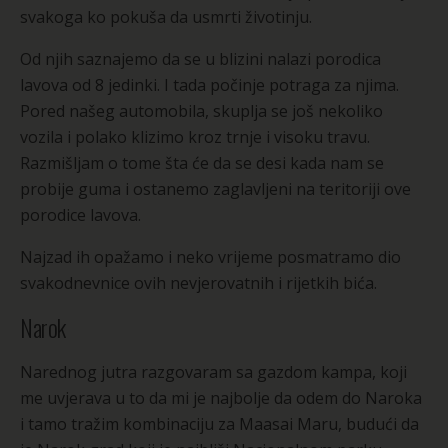
svakoga ko pokuša da usmrti životinju.
Od njih saznajemo da se u blizini nalazi porodica
lavova od 8 jedinki. I tada počinje potraga za njima.
Pored našeg automobila, skuplja se još nekoliko
vozila i polako klizimo kroz trnje i visoku travu.
Razmišljam o tome šta će da se desi kada nam se
probije guma i ostanemo zaglavljeni na teritoriji ove
porodice lavova.
Najzad ih opažamo i neko vrijeme posmatramo dio
svakodnevnice ovih nevjerovatnih i rijetkih bića.
Narok
Narednog jutra razgovaram sa gazdom kampa, koji
me uvjerava u to da mi je najbolje da odem do Naroka
i tamo tražim kombinaciju za Maasai Maru, budući da