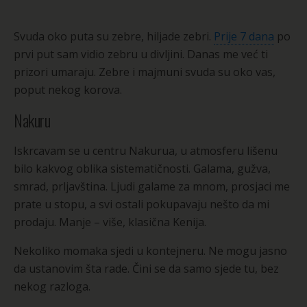
Svuda oko puta su zebre, hiljade zebri.
Prije 7 dana
po
prvi put sam vidio zebru u divljini. Danas me već ti
prizori umaraju. Zebre i majmuni svuda su oko vas,
poput nekog korova.
Nakuru
Iskrcavam se u centru Nakurua, u atmosferu lišenu
bilo kakvog oblika sistematičnosti. Galama, gužva,
smrad, prljavština. Ljudi galame za mnom, prosjaci me
prate u stopu, a svi ostali pokupavaju nešto da mi
prodaju. Manje – više, klasična Kenija.
Nekoliko momaka sjedi u kontejneru. Ne mogu jasno
da ustanovim šta rade. Čini se da samo sjede tu, bez
nekog razloga.