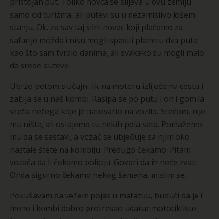
pristojan put. Toliko novca se slijeva u ovu zemlju
samo od turizma, ali putevi su u nezamislivo lošem
stanju. Ok, za sav taj silni novac koji plaćamo za
safarije možda i nisu mogli spasiti planetu dva puta
kao što sam tvrdio danima, ali svakako su mogli malo
da srede puteve.
Ubrzo potom slučajni lik na motoru izlijeće na cestu i
zabija se u naš kombi. Rasipa se po putu i on i gomila
vreća nečega koje je natovario na vozilo. Srećom, nije
mu ništa, ali ostajemo tu nekih pola sata. Pomažemo
mu da se sastavi, a vozač se ubjeđuje sa njim oko
nastale štete na kombiju. Predugo čekamo. Pitam
vozača da li čekamo policiju. Govori da ih neće zvati.
Onda sigurno čekamo nekog šamana, mislim se.
Pokušavam da vežem pojas u matatuu, budući da je i
mene i kombi dobro protresao udarac motocikliste.