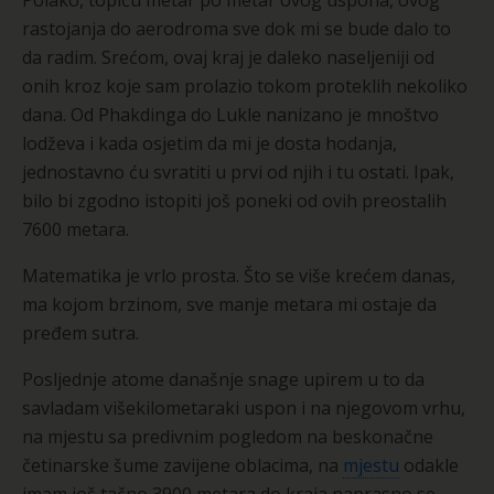
Polako, topiću metar po metar ovog uspona, ovog
rastojanja do aerodroma sve dok mi se bude dalo to
da radim. Srećom, ovaj kraj je daleko naseljeniji od
onih kroz koje sam prolazio tokom proteklih nekoliko
dana. Od Phakdinga do Lukle nanizano je mnoštvo
lodževa i kada osjetim da mi je dosta hodanja,
jednostavno ću svratiti u prvi od njih i tu ostati. Ipak,
bilo bi zgodno istopiti još poneki od ovih preostalih
7600 metara.
Matematika je vrlo prosta. Što se više krećem danas,
ma kojom brzinom, sve manje metara mi ostaje da
pređem sutra.
Posljednje atome današnje snage upirem u to da
savladam višekilometaraki uspon i na njegovom vrhu,
na mjestu sa predivnim pogledom na beskonačne
četinarske šume zavijene oblacima, na
mjestu
odakle