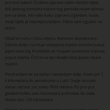
prvi put nakon 10 dana zapravo vidim vlastito tijelo.
Niti jednog trenutka tokom tog perioda nisam skinuo
sve sa sebe, niti vidio kako zapravo izgledam. Isuse,
moje tijelo je neprepoznatljivo. Vidno sam izgubio na
težini.
Oblačim suhu i čistu odjeću. Nanosim dezodorans.
Silazim dolje i na klupi obasjanoj toplim zracima sunca
pijem vreo čaj. Protežem se i kupam sunčevim zracima
poput mačke. Čini mi se da nikada ništa ljepše nisam
osjetio.
Pozdravljam se sa njima i nastavljam dalje. Imam još 7,
6 kilometara do aerodroma u Lukli. Ovdje se svaki
metar računa. Još samo 7600 metara. Po prvi put
gledam koliko sam kilometara prehodao do sada.
Nešto oko 120 kilometara.