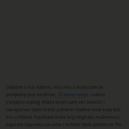
Odlazim u tuš kabinu, istu onu u kojoj sam se
posljednji put istuširao,
10 dana ranije
i nakon
inicijalno toplog mlaza kojim sam već smočio i
nasapunao tijelo kreće pakleno hladna voda koja ledi
krv u žilama. Ispuštam krike koji negiraju muževnost,
sapiram sapunicu sa sebe i brišem tijelo peškirom. Po