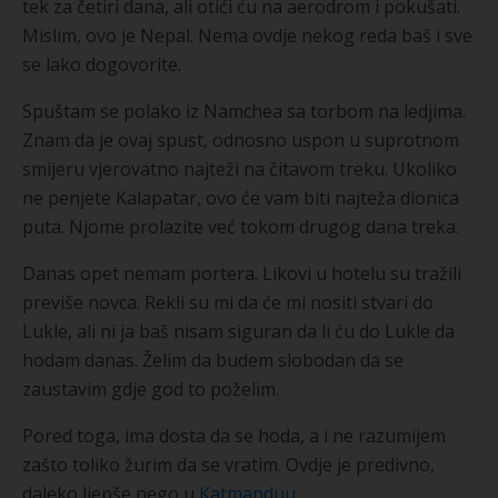
tek za četiri dana, ali otići ću na aerodrom i pokušati.
Mislim, ovo je Nepal. Nema ovdje nekog reda baš i sve
se lako dogovorite.
Spuštam se polako iz Namchea sa torbom na ledjima.
Znam da je ovaj spust, odnosno uspon u suprotnom
smijeru vjerovatno najteži na čitavom treku. Ukoliko
ne penjete Kalapatar, ovo će vam biti najteža dionica
puta. Njome prolazite već tokom drugog dana treka.
Danas opet nemam portera. Likovi u hotelu su tražili
previše novca. Rekli su mi da će mi nositi stvari do
Lukle, ali ni ja baš nisam siguran da li ću do Lukle da
hodam danas. Želim da budem slobodan da se
zaustavim gdje god to poželim.
Pored toga, ima dosta da se hoda, a i ne razumijem
zašto toliko žurim da se vratim. Ovdje je predivno,
daleko ljepše nego u
Katmanduu
.