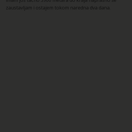
imam još tačno 3900 metara do kraja naprasno se
zaustavljam i ostajem tokom naredna dva dana.