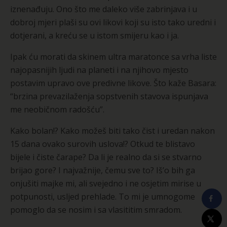
iznenađuju. Ono što me daleko više zabrinjava i u
dobroj mjeri plaši su ovi likovi koji su isto tako uredni i
dotjerani, a kreću se u istom smijeru kao i ja.
Ipak ću morati da skinem ultra maratonce sa vrha liste
najopasnijih ljudi na planeti i na njihovo mjesto
postavim upravo ove predivne likove. Što kaže Basara:
“brzina prevazilaženja sopstvenih stavova ispunjava
me neobičnom radošću”.
Kako bolan!? Kako možeš biti tako čist i uredan nakon
15 dana ovako surovih uslova!? Otkud te blistavo
bijele i čiste čarape? Da li je realno da si se stvarno
brijao gore? I najvažnije, čemu sve to? Iš’o bih ga
onjušiti majke mi, ali svejedno i ne osjetim mirise u
potpunosti, usljed prehlade. To mi je umnogome
pomoglo da se nosim i sa vlasititim smradom.