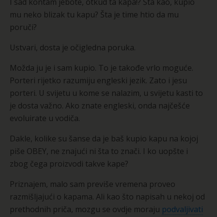
I sad kontam jebote, otkud ta kapa!? Šta kao, kupio
mu neko blizak tu kapu? Šta je time htio da mu
poruči?
Ustvari, dosta je očigledna poruka.
Možda ju je i sam kupio. To je takođe vrlo moguće.
Porteri rijetko razumiju engleski jezik. Zato i jesu
porteri. U svijetu u kome se nalazim, u svijetu kasti to
je dosta važno. Ako znate engleski, onda najčešće
evoluirate u vodiča.
Dakle, kolike su šanse da je baš kupio kapu na kojoj
piše OBEY, ne znajući ni šta to znači. I ko uopšte i
zbog čega proizvodi takve kape?
Priznajem, malo sam previše vremena proveo
razmišljajući o kapama. Ali kao što napisah u nekoj od
prethodnih priča, mozgu se ovdje moraju
podvaljivati