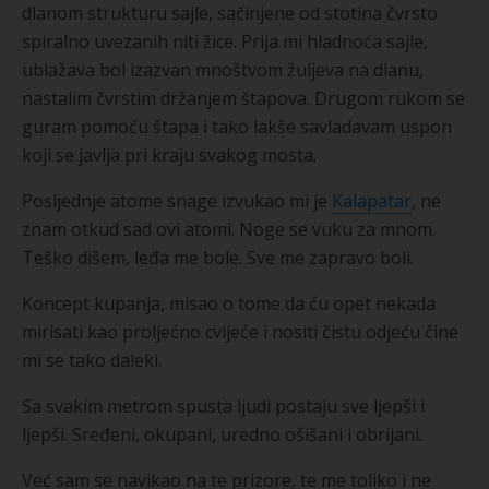
dlanom strukturu sajle, sačinjene od stotina čvrsto
spiralno uvezanih niti žice. Prija mi hladnoća sajle,
ublažava bol izazvan mnoštvom žuljeva na dlanu,
nastalim čvrstim držanjem štapova. Drugom rukom se
guram pomoću štapa i tako lakše savladavam uspon
koji se javlja pri kraju svakog mosta.
Posljednje atome snage izvukao mi je
Kalapatar
, ne
znam otkud sad ovi atomi. Noge se vuku za mnom.
Teško dišem, leđa me bole. Sve me zapravo boli.
Koncept kupanja, misao o tome da ću opet nekada
mirisati kao proljećno cvijeće i nositi čistu odjeću čine
mi se tako daleki.
Sa svakim metrom spusta ljudi postaju sve ljepši i
ljepši. Sređeni, okupani, uredno ošišani i obrijani.
Već sam se navikao na te prizore, te me toliko i ne