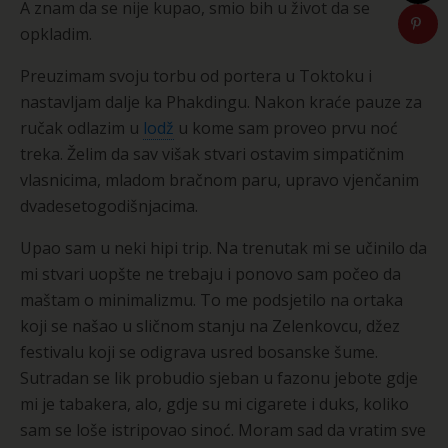
A znam da se nije kupao, smio bih u život da se
opkladim.
Preuzimam svoju torbu od portera u Toktoku i
nastavljam dalje ka Phakdingu. Nakon kraće pauze za
ručak odlazim u
lodž
u kome sam proveo prvu noć
treka. Želim da sav višak stvari ostavim simpatičnim
vlasnicima, mladom bračnom paru, upravo vjenčanim
dvadesetogodišnjacima.
Upao sam u neki hipi trip. Na trenutak mi se učinilo da
mi stvari uopšte ne trebaju i ponovo sam počeo da
maštam o minimalizmu. To me podsjetilo na ortaka
koji se našao u sličnom stanju na Zelenkovcu, džez
festivalu koji se odigrava usred bosanske šume.
Sutradan se lik probudio sjeban u fazonu jebote gdje
mi je tabakera, alo, gdje su mi cigarete i duks, koliko
sam se loše istripovao sinoć. Moram sad da vratim sve