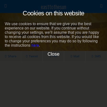
easttothesun
Cookies on this website
We use cookies to ensure that we give you the best
28 Novembra, 2022 • No Comments
experience on our website. If you continue without
Everest Base Camp Trek – Dan 11
changing your settings, we'll assume that you are happy
to receive all cookies from this website. If you would like
to change your preferences you may do so by following
the instructions
here
.
Close
Share
Tweet
Pin
Mail
SMS