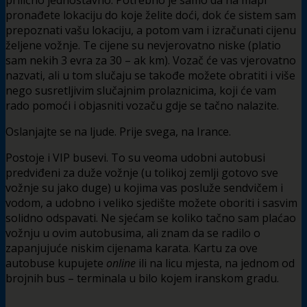
pronađete lokaciju do koje želite doći, dok će sistem sam
prepoznati vašu lokaciju, a potom vam i izračunati cijenu
željene vožnje. Te cijene su nevjerovatno niske (platio
sam nekih 3 evra za 30 – ak km). Vozač će vas vjerovatno
nazvati, ali u tom slučaju se takođe možete obratiti i više
nego susretljivim slučajnim prolaznicima, koji će vam
rado pomoći i objasniti vozaču gdje se tačno nalazite.
Oslanjajte se na ljude. Prije svega, na Irance.
Postoje i VIP busevi. To su veoma udobni autobusi
predviđeni za duže vožnje (u tolikoj zemlji gotovo sve
vožnje su jako duge) u kojima vas posluže sendvičem i
vodom, a udobno i veliko sjedište možete oboriti i sasvim
solidno odspavati. Ne sjećam se koliko tačno sam plaćao
vožnju u ovim autobusima, ali znam da se radilo o
zapanjujuće niskim cijenama karata. Kartu za ove
autobuse kupujete
online
ili na licu mjesta, na jednom od
brojnih bus – terminala u bilo kojem iranskom gradu.