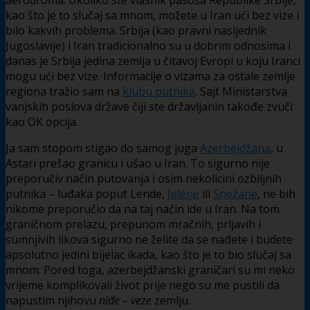
kao što je to slučaj sa mnom, možete u Iran ući bez vize i
bilo kakvih problema. Srbija (kao pravni nasljednik
Jugoslavije) i Iran tradicionalno su u dobrim odnosima i
danas je Srbija jedina zemlja u čitavoj Evropi u koju Iranci
mogu ući bez vize. Informacije o vizama za ostale zemlje
regiona tražio sam na
klubu putnika
. Sajt Ministarstva
vanjskih poslova države čiji ste državljanin takođe zvuči
kao OK opcija.
Ja sam stopom stigao do samog juga
Azerbejdžana
, u
Astari prešao granicu i ušao u Iran. To sigurno nije
preporučiv način putovanja i osim nekolicini ozbiljnih
putnika – luđaka poput Lende,
Jelene
ili
Snežane
, ne bih
nikome preporučio da na taj način ide u Iran. Na tom
graničnom prelazu, prepunom mračnih, prljavih i
sumnjivih likova sigurno ne želite da se nađete i budete
apsolutno jedini bijelac ikada, kao što je to bio slučaj sa
mnom. Pored toga, azerbejdžanski graničari su mi neko
vrijeme komplikovali život prije nego su me pustili da
napustim njihovu
niđe – veze
zemlju.