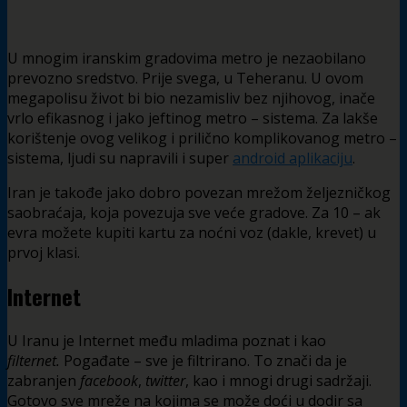
U mnogim iranskim gradovima metro je nezaobilano
prevozno sredstvo. Prije svega, u Teheranu. U ovom
megapolisu život bi bio nezamisliv bez njihovog, inače
vrlo efikasnog i jako jeftinog metro – sistema. Za lakše
korištenje ovog velikog i prilično komplikovanog metro –
sistema, ljudi su napravili i super
android aplikaciju
.
Iran je takođe jako dobro povezan mrežom željezničkog
saobraćaja, koja povezuja sve veće gradove. Za 10 – ak
evra možete kupiti kartu za noćni voz (dakle, krevet) u
prvoj klasi.
Internet
U Iranu je Internet među mladima poznat i kao
filternet.
Pogađate – sve je filtrirano. To znači da je
zabranjen
facebook
,
twitter
, kao i mnogi drugi sadržaji.
Gotovo sve mreže na kojima se može doći u dodir sa