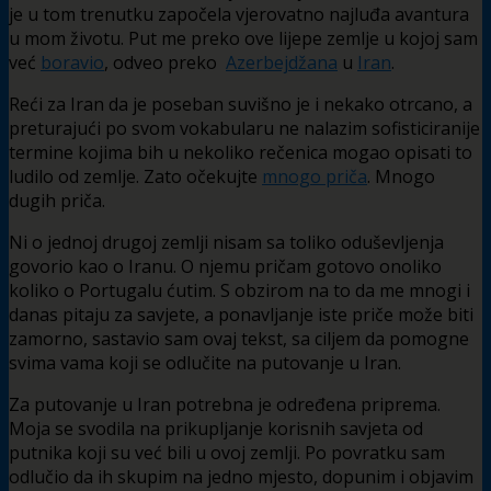
je u tom trenutku započela vjerovatno najluđa avantura
u mom životu. Put me preko ove lijepe zemlje u kojoj sam
već
boravio
, odveo preko
Azerbejdžana
u
Iran
.
Reći za Iran da je poseban suvišno je i nekako otrcano, a
preturajući po svom vokabularu ne nalazim sofisticiranije
termine kojima bih u nekoliko rečenica mogao opisati to
ludilo od zemlje. Zato očekujte
mnogo priča
. Mnogo
dugih priča.
Ni o jednoj drugoj zemlji nisam sa toliko oduševljenja
govorio kao o Iranu. O njemu pričam gotovo onoliko
koliko o Portugalu ćutim. S obzirom na to da me mnogi i
danas pitaju za savjete, a ponavljanje iste priče može biti
zamorno, sastavio sam ovaj tekst, sa ciljem da pomogne
svima vama koji se odlučite na putovanje u Iran.
Za putovanje u Iran potrebna je određena priprema.
Moja se svodila na prikupljanje korisnih savjeta od
putnika koji su već bili u ovoj zemlji. Po povratku sam
odlučio da ih skupim na jedno mjesto, dopunim i objavim