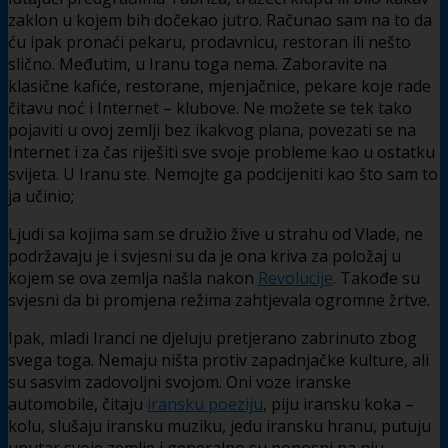
zaklon u kojem bih dočekao jutro. Računao sam na to da
ću ipak pronaći pekaru, prodavnicu, restoran ili nešto
slično. Međutim, u Iranu toga nema. Zaboravite na
klasične kafiće, restorane, mjenjačnice, pekare koje rade
čitavu noć i Internet – klubove. Ne možete se tek tako
pojaviti u ovoj zemlji bez ikakvog plana, povezati se na
Internet i za čas riješiti sve svoje probleme kao u ostatku
svijeta. U Iranu ste. Nemojte ga podcijeniti kao što sam to
ja učinio;
Ljudi sa kojima sam se družio žive u strahu od Vlade, ne
podržavaju je i svjesni su da je ona kriva za položaj u
kojem se ova zemlja našla nakon
Revolucije
. Takođe su
svjesni da bi promjena režima zahtjevala ogromne žrtve.
Ipak, mladi Iranci ne djeluju pretjerano zabrinuto zbog
svega toga. Nemaju ništa protiv zapadnjačke kulture, ali
su sasvim zadovoljni svojom. Oni voze iranske
automobile, čitaju
iransku poeziju
, piju iransku koka –
kolu, slušaju iransku muziku, jedu iransku hranu, putuju