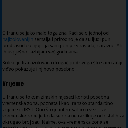
O Iranu se jako malo toga zna. Radi se o jednoj od
najizolovanijih
zemalja i prirodno je da su ljudi puni
predrasuda o njoj. I ja sam pun predrasuda, naravno. Ali
ih uspješno razbijam već godinama.
Koliko je Iran izolovan i drugačiji od svega što sam ranije
viđao pokazuje i njihovo posebno…
Vrijeme
U Iranu se tokom zimskih mjeseci koristi posebna
vremenska zona, poznata i kao Iransko standardno
vrijeme ili IRST. Ono što je interesatno u vezi ove
vremenske zone je to da se ona ne razlikuje od ostalih za
okrugao broj sati. Naime, ova vremenska zona se