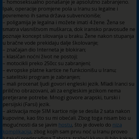
– homoseksualno ponašanje je apsolutno zabranjeno.
Ipak, operacije promjene pola u Iranu su legalne i
povremeno ih sama država subvencioniše;
– poligamija je legalna i možete imati 4 žene. Žena se
smatra vlasništvom muškarca, dok iransko pravosuđe ne
poznaje koncept silovanja u braku. Žene nakon stupanja
u bračne vode prekidaju dalje školovanje;
– značajan dio Interneta je blokiran;
– klasičan noćni život ne postoji;
– motocikli preko 250cc su zabranjeni;
– evropske platne kartice ne funkcionišu u Iranu;
– satelitski program je zabranjen;
– mali procenat ljudi govori engleski jezik. Mladi Iranci su
prilično obrazovani, ali za engleskim jezikom nema
pretjerane potrebe. Mnogi govore arapski, turski i
persijski (Farsi) jezik.
– aktivacija moje SIM kartice nije se desila 2 sata nakon
kupovine, kao što su mi obećali. Zbog toga nisam bio u
mogućnosti da se javim
hostu
, što je dovelo do
niza
komplikacija
, zbog kojih sam prvu noć u Iranu proveo
lutajući predgrađima Tabriza, tražeći klupu ili bilo kakav