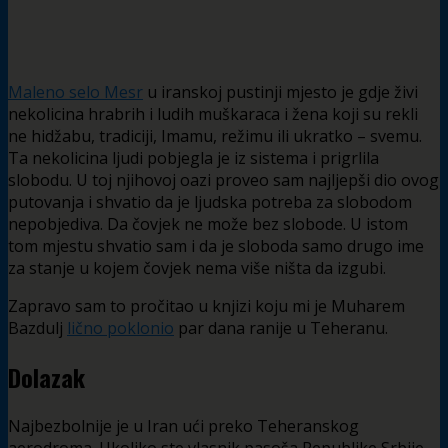
Maleno selo Mesr
u iranskoj pustinji mjesto je gdje živi
nekolicina hrabrih i ludih muškaraca i žena koji su rekli
ne hidžabu, tradiciji, Imamu, režimu ili ukratko – svemu.
Ta nekolicina ljudi pobjegla je iz sistema i prigrlila
slobodu. U toj njihovoj oazi proveo sam najljepši dio ovog
putovanja i shvatio da je ljudska potreba za slobodom
nepobjediva. Da čovjek ne može bez slobode. U istom
tom mjestu shvatio sam i da je sloboda samo drugo ime
za stanje u kojem čovjek nema više ništa da izgubi.
Zapravo sam to pročitao u knjizi koju mi je Muharem
Bazdulj
lično poklonio
par dana ranije u Teheranu.
Dolazak
Najbezbolnije je u Iran ući preko Teheranskog
aerodroma. Ukoliko ste vlasnik pasoša Republike Srbije,