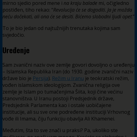
mirno sjedio pored mene i
na kraju balade
mi, očigledno
postiđen, tiho rekao: “
Revolucija će se dogoditi. Ja je možda
neću dočekati, ali ona će se desiti
.
Bićemo slobodni ljudi opet
.”
To je bio jedan od najtužnijih trenutaka kojima sam
svjedočio.
Uređenje
Sam zvanični naziv ove zemlje govori dovoljno o uređenju
– Islamska Republika Iran (do 1930. godine zvanični naziv
države bio je
Persija
).
Režim u Iranu
je teokratski režim,
vođen islamskom ideologijom. Zvanična religija ove
zemlje je Islam po tumačenjima Šiita, koji čine većinu
stanovništva. U Iranu postoji Predsjednik države,
Predsjednik Parlamenta kao i ostale uobičajene
institucije, ali su sve one podređene instituciji Vrhovnog
vođe ili Imama, čiju funkciju obavlja Ali Khamenei.
Međutim, šta to sve znači u praksi? Pa, ukoliko ste
muškarac, ne znači vam mnogo. Krećete se slobodno i