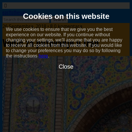
easttothesun
Cookies on this website
26 Septembra, 2018 • 8 0 komentara
We use cookies to ensure that we give you the best
experience on our website. If you continue without
Vodič za putovanje u Iran
changing your settings, we'll assume that you are happy
to receive all cookies from this website. If you would like
to change your preferences you may do so by following
the instructions
here
.
Close