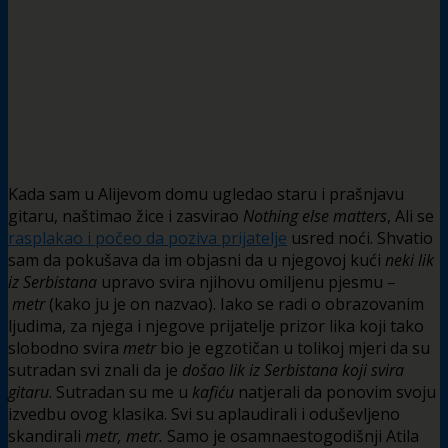
Kada sam u Alijevom domu ugledao staru i prašnjavu
gitaru, naštimao žice i zasvirao
Nothing else matters
, Ali se
rasplakao i počeo da poziva prijatelje
usred noći. Shvatio
sam da pokušava da im objasni da u njegovoj kući
neki lik
iz Serbistana
upravo svira njihovu omiljenu pjesmu –
metr
(kako ju je on nazvao). Iako se radi o obrazovanim
ljudima, za njega i njegove prijatelje prizor lika koji tako
slobodno svira
metr
bio je egzotičan u tolikoj mjeri da su
sutradan svi znali da je
došao lik iz Serbistana koji svira
gitaru
. Sutradan su me u
kafiću
natjerali da ponovim svoju
izvedbu ovog klasika. Svi su aplaudirali i oduševljeno
skandirali
metr, metr.
Samo je osamnaestogodišnji Atila