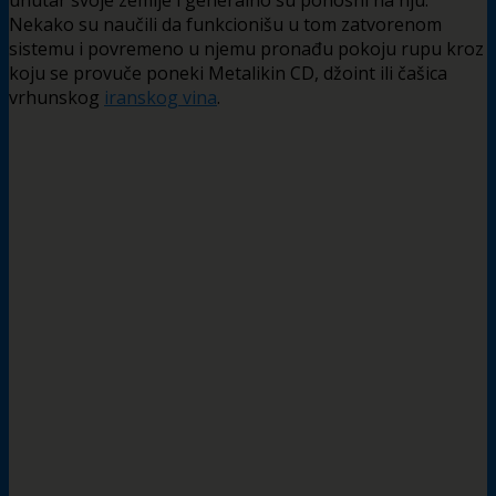
unutar svoje zemlje i generalno su ponosni na nju.
Nekako su naučili da funkcionišu u tom zatvorenom
sistemu i povremeno u njemu pronađu pokoju rupu kroz
koju se provuče poneki Metalikin CD, džoint ili čašica
vrhunskog
iranskog vina
.