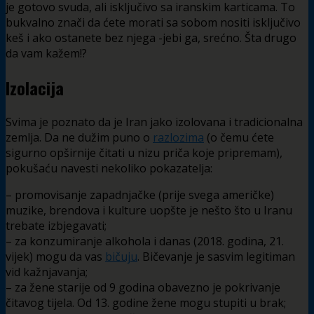
je gotovo svuda, ali isključivo sa iranskim karticama. To
bukvalno znači da ćete morati sa sobom nositi isključivo
keš i ako ostanete bez njega -jebi ga, srećno. Šta drugo
da vam kažem!?
Izolacija
Svima je poznato da je Iran jako izolovana i tradicionalna
zemlja. Da ne dužim puno o
razlozima
(o čemu ćete
sigurno opširnije čitati u nizu priča koje pripremam),
pokušaću navesti nekoliko pokazatelja:
– promovisanje zapadnjačke (prije svega američke)
muzike, brendova i kulture uopšte je nešto što u Iranu
trebate izbjegavati;
– za konzumiranje alkohola i danas (2018. godina, 21.
vijek) mogu da vas
bičuju
. Bičevanje je sasvim legitiman
vid kažnjavanja;
– za žene starije od 9 godina obavezno je pokrivanje
čitavog tijela. Od 13. godine žene mogu stupiti u brak;