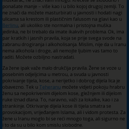
ponašate manje – više kao i u bilo kojoj drugoj zemlji. To
ne znači da možete masturbirati u javnosti i hodati nagi
ulicama sa krestom ili plastičnim falusom na glavi kao u
Berlinu
, ali ukoliko ste normalna i pristojna muška
jedinka, ne bi trebalo da imate ikakvih problema. Ok, ima
par kratkih i jasnih pravila, koja se prije svega svode na
zabranu drogiranja i alkoholisanja. Mislim, nije da u Iranu
nema alkohola i droge, ali nemojte ljubim vas tamo to
raditi. Možete ozbiljno nastradati.
Za žene ipak važe malo drukčija pravila. Žene se voze u
posebnim odjeljcima u metrou, a svuda u javnosti
pokrivanje tijela, kose, a nerijetko i dobrog dijela lica je
obavezno. Tek u
Teheranu
možete vidjeti pokoju hrabru
ženu sa nepokrivenim dijelom kose, gležnjem ili dijelom
ruke iznad dlana. To, naravno, važi za lokalke, kao i za
strankinje. Otkrivanje dijela kose ili tijela smatra se
provokacijom, vrijeđanjem Islama, ali i vidom protesta. Za
žene u Iranu moglo bi se reći mnogo toga, ali sigurno ne
i to da su u bilo kom smislu slobodne.