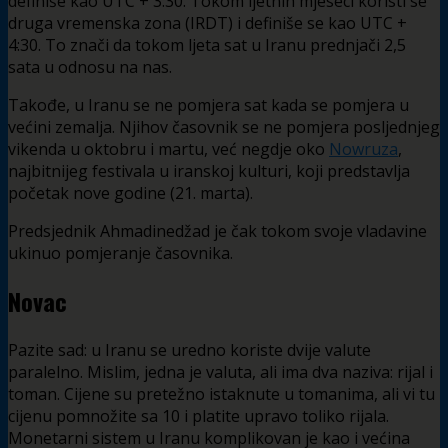
definiše kao UTC + 3:30. Tokom ljetnih mjeseci koristi se
druga vremenska zona (IRDT) i definiše se kao UTC +
4:30. To znači da tokom ljeta sat u Iranu prednjači 2,5
sata u odnosu na nas.
Takođe, u Iranu se ne pomjera sat kada se pomjera u
većini zemalja. Njihov časovnik se ne pomjera posljednjeg
vikenda u oktobru i martu, već negdje oko
Nowruza
,
najbitnijeg festivala u iranskoj kulturi, koji predstavlja
početak nove godine (21. marta).
Predsjednik Ahmadinedžad je čak tokom svoje vladavine
ukinuo pomjeranje časovnika.
Novac
Pazite sad: u Iranu se uredno koriste dvije valute
paralelno. Mislim, jedna je valuta, ali ima dva naziva: rijal i
toman. Cijene su pretežno istaknute u tomanima, ali vi tu
cijenu pomnožite sa 10 i platite upravo toliko rijala.
Monetarni sistem u Iranu komplikovan je kao i većina