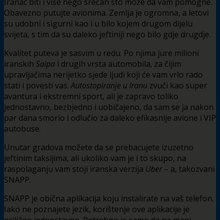
Iranac biti i više nego srećan što može da vam pomogne.
Obavezno putujte avionima. Zemlja je ogromna, a letovi
su udobni i sigurni kao i u bilo kojem drugom dijelu
svijeta, s tim da su daleko jeftiniji nego bilo gdje drugdje.
Kvalitet puteva je sasvim u redu. Po njima jure milioni
iranskih
Saipa
i drugih vrsta automobila, za čijim
upravljačima nerijetko sjede ljudi koji će vam vrlo rado
stati i povesti vas.
Autostopiranje u Iranu
zvuči kao super
avantura i ekstremni sport, ali je zapravo toliko
jednostavno, bezbjedno i uobičajeno, da sam se ja nakon
par dana smorio i odlučio za daleko efikasnije avione i VIP
autobuse.
Unutar gradova možete da se prebacujete izuzetno
jeftinim taksijima, ali ukoliko vam je i to skupo, na
raspolaganju vam stoji iranska verzija
Uber
– a, takozvani
SNAPP.
SNAPP je obična aplikacija koju instalirate na vaš telefon.
Iako ne poznajete jezik, korištenje ove aplikacije je
prilično jednostavno. Potrebno je samo da na mapi