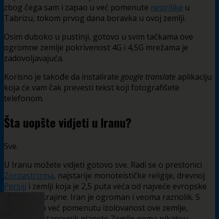
zbog čega sam i zapao u već pomenute
neprilike
u
Tabrizu, tokom prvog dana boravka u ovoj zemlji.
Osim duboko u pustinji, gotovo u svim tačkama ove
ogromne zemlje pokrivenost 4G i 4,5G mrežama je
zadovoljavajuća.
Korisno je takođe da instalirate
google translate
aplikaciju
koja će vam čak prevesti tekst koji fotografišete
telefonom.
Šta uopšte vidjeti u Iranu?
Sve.
U Iranu možete vidjeti gotovo sve. Radi se o prestonici
Zoroastrizma
, najstarije monoteističke religije, drevnoj
Persiji
i zemlji koja je 2,5 puta veća od najveće evropske
zemlje – Ukrajine. Iran je ogroman i veoma raznolik. S
obzirom na već pomenutu izolovanost ove zemlje,
prosječan stanovnik planete Zemlje nema nikakvu