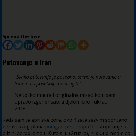
Spread the love
Putovanje u Iran
“
Svako putovanje je posebno, samo je putovanje u
Iran malo posebnije od drugih.
”
Ne toliko mudra i originalna misao koju sam
upravo izgenerisao, a djelomično i ukrao,
2018.
Kada sam te aprilske zore, oko 4 sata sasvim spontano i
bez ikakvog plana
podigao prst
i započeo stopiranje u
blizini aerodroma u Kutaisiju (Gruzija), ni slutio nisam da