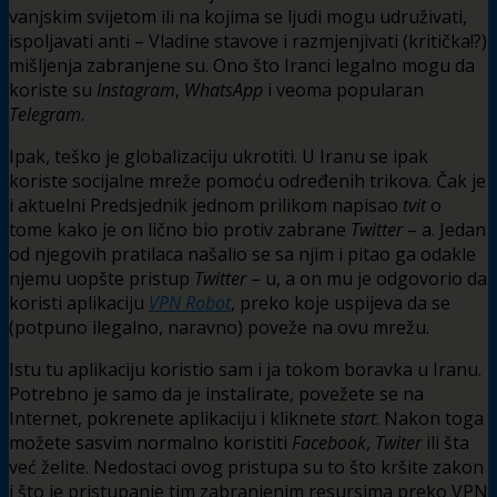
vanjskim svijetom ili na kojima se ljudi mogu udruživati,
ispoljavati anti – Vladine stavove i razmjenjivati (kritička!?)
mišljenja zabranjene su. Ono što Iranci legalno mogu da
koriste su
Instagram
,
WhatsApp
i veoma popularan
Telegram
.
Ipak, teško je globalizaciju ukrotiti. U Iranu se ipak
koriste socijalne mreže pomoću određenih trikova. Čak je
i aktuelni Predsjednik jednom prilikom napisao
tvit
o
tome kako je on lično bio protiv zabrane
Twitter
– a. Jedan
od njegovih pratilaca našalio se sa njim i pitao ga odakle
njemu uopšte pristup
Twitter
– u, a on mu je odgovorio da
koristi aplikaciju
VPN Robot
, preko koje uspijeva da se
(potpuno ilegalno, naravno) poveže na ovu mrežu.
Istu tu aplikaciju koristio sam i ja tokom boravka u Iranu.
Potrebno je samo da je instalirate, povežete se na
Internet, pokrenete aplikaciju i kliknete
start
. Nakon toga
možete sasvim normalno koristiti
Facebook
,
Twiter
ili šta
već želite. Nedostaci ovog pristupa su to što kršite zakon
i što je pristupanje tim zabranjenim resursima preko VPN