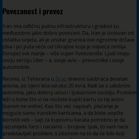
Povezanost i prevoz
Iran ima odličnu putnu infrastrukturu i gradovi su
međusobno jako dobro povezani. Da, Iran je izolovan od
ostatka svijeta, ali je unutar granica ove ogromne države
(dva i po puta veće od Ukrajine koja je najveća zemlja
Evrope) sve manje – više super funkcioniše. Ljudi imaju
svoju verziju
Uber
– a, svoje avio – prevoznike i svoje
automobile.
Recimo, iz Teherana u
Širaz
dnevno saobraća desetak
aviona, po cijeni leta od oko 20 evra. Radi se o udobnim
avionima, jako dobroj usluzi i ljubaznom osoblju. Problem
leži u tome što vi ne možete kupiti kartu za taj avion
(barem ne
online
). Kao što već napisah, plaćanje je
moguće samo iranskim karticama, a da biste uopšte
koristili veb – sajt za kupovinu karata potrebno je da
razumijete farsi i naravno – brojeve. Ipak, to vam neće
predstavljati problem, s obzirom na to da će bilo koji