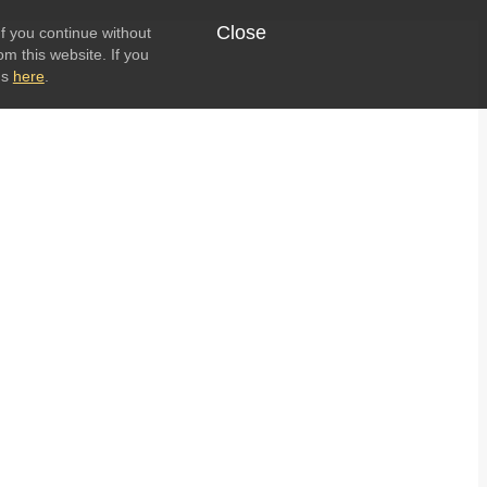
Close
f you continue without
om this website. If you
ns
here
.