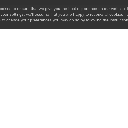
okies to ensure that we give you the best experience on our website. I
your settings, we'll assume that you are happy to receive all cookies fr
e to change your preferences you may do so by following the instructio