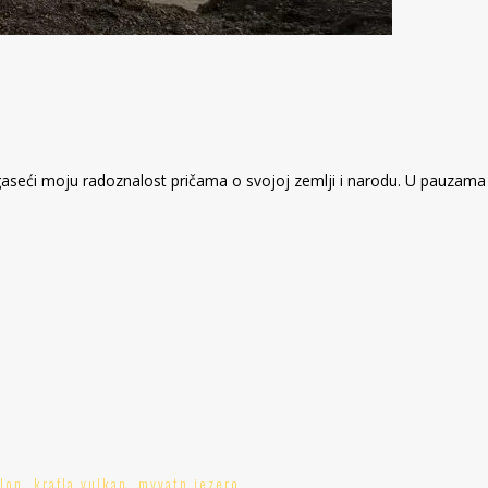
gaseći moju radoznalost pričama o svojoj zemlji i narodu. U pauzama
rlon
,
krafla vulkan
,
myvatn jezero