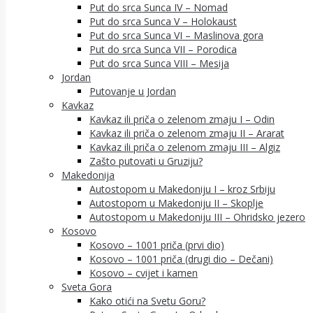
Put do srca Sunca IV – Nomad
Put do srca Sunca V – Holokaust
Put do srca Sunca VI – Maslinova gora
Put do srca Sunca VII – Porodica
Put do srca Sunca VIII – Mesija
Jordan
Putovanje u Jordan
Kavkaz
Kavkaz ili priča o zelenom zmaju I – Odin
Kavkaz ili priča o zelenom zmaju II – Ararat
Kavkaz ili priča o zelenom zmaju III – Algiz
Zašto putovati u Gruziju?
Makedonija
Autostopom u Makedoniju I – kroz Srbiju
Autostopom u Makedoniju II – Skoplje
Autostopom u Makedoniju III – Ohridsko jezero
Kosovo
Kosovo – 1001 priča (prvi dio)
Kosovo – 1001 priča (drugi dio – Dečani)
Kosovo – cvijet i kamen
Sveta Gora
Kako otići na Svetu Goru?