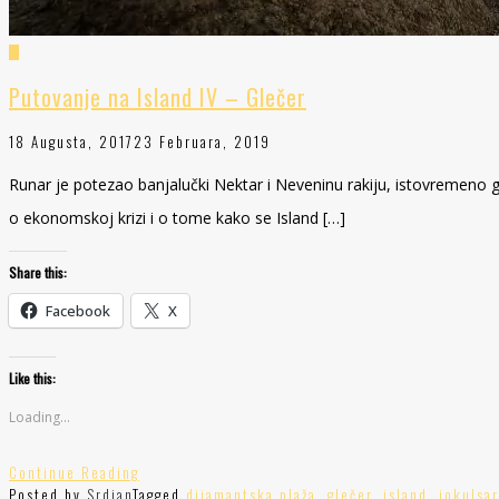
Putovanje na Island IV – Glečer
18 Augusta, 2017
23 Februara, 2019
Runar je potezao banjalučki Nektar i Neveninu rakiju, istovremeno 
o ekonomskoj krizi i o tome kako se Island […]
Share this:
Facebook
X
Like this:
Loading...
Continue Reading
Posted by
Srdjan
Tagged
dijamantska plaža
,
glečer
,
island
,
jokulsa