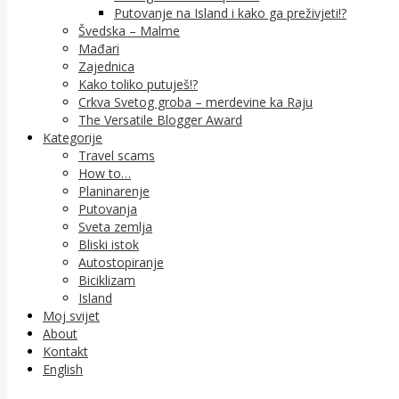
Putovanje na Island i kako ga preživjeti!?
Švedska – Malme
Mađari
Zajednica
Kako toliko putuješ!?
Crkva Svetog groba – merdevine ka Raju
The Versatile Blogger Award
Kategorije
Travel scams
How to…
Planinarenje
Putovanja
Sveta zemlja
Bliski istok
Autostopiranje
Biciklizam
Island
Moj svijet
About
Kontakt
English