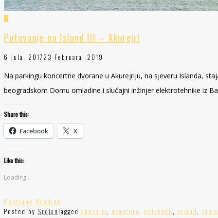
Putovanje na Island III – Akurejri
6 Jula, 2017
23 Februara, 2019
Na parkingu koncertne dvorane u Akurejriju, na sjeveru Islanda, stajal
beogradskom Domu omladine i slučajni inžinjer elektrotehnike iz Ba
Share this:
Facebook
X
Like this:
Loading...
Continue Reading
Posted by
Srdjan
Tagged
akurejri
,
avantura
,
helvegen
,
island
,
oluja