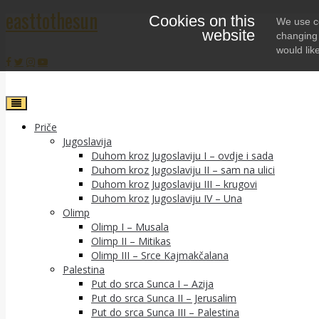
easttothesun
Cookies on this
Skip
We use co
website
to
changing 
content
would lik
Priče
Jugoslavija
Duhom kroz Jugoslaviju I – ovdje i sada
Duhom kroz Jugoslaviju II – sam na ulici
Duhom kroz Jugoslaviju III – krugovi
Duhom kroz Jugoslaviju IV – Una
Olimp
Olimp I – Musala
Olimp II – Mitikas
Olimp III – Srce Kajmakčalana
Palestina
Put do srca Sunca I – Azija
Put do srca Sunca II – Jerusalim
Put do srca Sunca III – Palestina