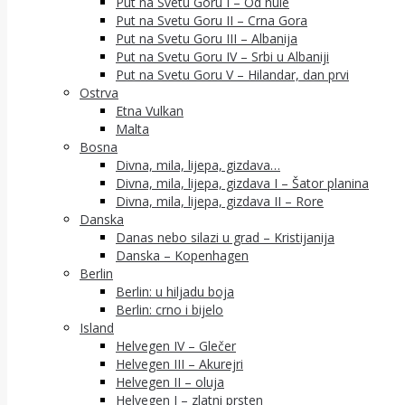
Put na Svetu Goru I – Od nule
Put na Svetu Goru II – Crna Gora
Put na Svetu Goru III – Albanija
Put na Svetu Goru IV – Srbi u Albaniji
Put na Svetu Goru V – Hilandar, dan prvi
Ostrva
Etna Vulkan
Malta
Bosna
Divna, mila, lijepa, gizdava…
Divna, mila, lijepa, gizdava I – Šator planina
Divna, mila, lijepa, gizdava II – Rore
Danska
Danas nebo silazi u grad – Kristijanija
Danska – Kopenhagen
Berlin
Berlin: u hiljadu boja
Berlin: crno i bijelo
Island
Helvegen IV – Glečer
Helvegen III – Akurejri
Helvegen II – oluja
Helvegen I – zlatni prsten