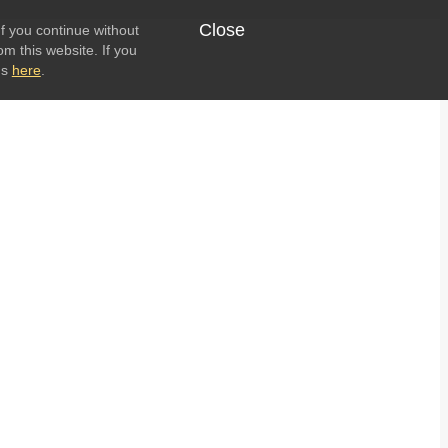
Close
f you continue without
om this website. If you
ns
here
.