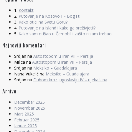
1.
Kontakt
2.
Putovanje na Kosovo I – Bog i ti
3.
Kako otići na Svetu Goru?
4.
Putovanje na Island i kako ga preživjeti!?
5.
Kako sam otišao u Černobil i zašto nisam trebao
Najnoviji komentari
Srdjan
na
Autostopom u Iran VII – Persija
Milica
na
Autostopom u Iran VII – Persija
Srdjan
na
Meksiko – Guadalajara
Ivana Vukelić
na
Meksiko – Guadalajara
Srdjan
na
Duhom kroz Jugoslaviju IV – rijeka Una
Arhive
Decembar 2025
Novembar 2025
Mart 2025
Februar 2025
Januar 2025
Decembar 2024