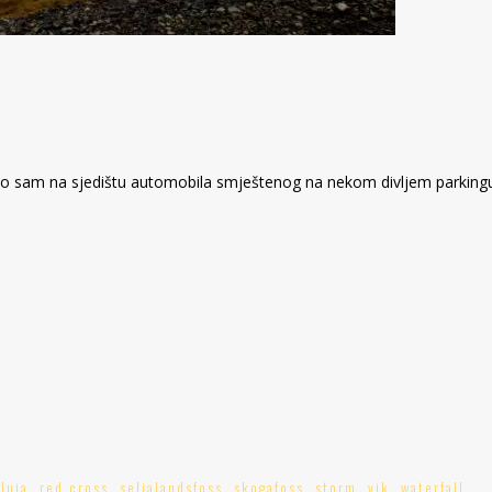
ao sam na sjedištu automobila smještenog na nekom divljem parkingu 
luja
,
red cross
,
seljalandsfoss
,
skogafoss
,
storm
,
vik
,
waterfall