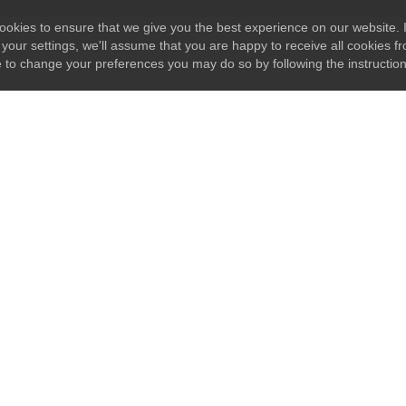
okies to ensure that we give you the best experience on our website. I
your settings, we'll assume that you are happy to receive all cookies fr
e to change your preferences you may do so by following the instructio