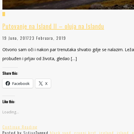
Putovanje na Island II – oluja na Islandu
19 Juna, 2017
23 Februara, 2019
Otvorio sam oči i nakon par trenutaka shvatio gdje se nalazim. Lež
probuđen i prljav od života, gledao […]
Share this:
Facebook
X
Like this:
Loading...
Continue Reading
Posted by
Srdjan
Tagged
black sand
,
crveni krst
,
iceland
,
island
,
o