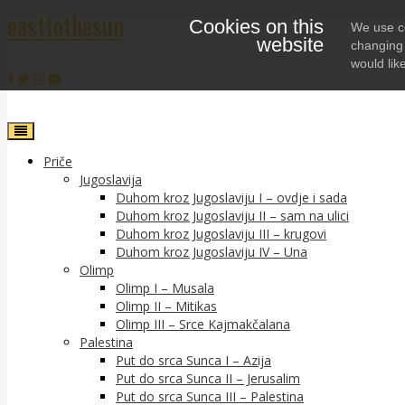
easttothesun
Cookies on this
Skip
We use co
website
to
changing 
content
would lik
Priče
Jugoslavija
Duhom kroz Jugoslaviju I – ovdje i sada
Duhom kroz Jugoslaviju II – sam na ulici
Duhom kroz Jugoslaviju III – krugovi
Duhom kroz Jugoslaviju IV – Una
Olimp
Olimp I – Musala
Olimp II – Mitikas
Olimp III – Srce Kajmakčalana
Palestina
Put do srca Sunca I – Azija
Put do srca Sunca II – Jerusalim
Put do srca Sunca III – Palestina