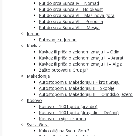
Put do srca Sunca IV – Nomad
Put do srca Sunca V – Holokaust
Put do srca Sunca VI – Maslinova gora
Put do srca Sunca VII – Porodica
Put do srca Sunca VIII – Mesija
Jordan
Putovanje u Jordan
Kavkaz
Kavkaz ili priča o zelenom zmaju I – Odin
Kavkaz ili priča o zelenom zmaju II – Ararat
Kavkaz ili priča o zelenom zmaju III – Algiz
Zašto putovati u Gruziju?
Makedonija
Autostopom u Makedoniju I – kroz Srbiju
Autostopom u Makedoniju II – Skoplje
Autostopom u Makedoniju III – Ohridsko jezero
Kosovo
Kosovo – 1001 priča (prvi dio)
Kosovo – 1001 priča (drugi dio – Dečani)
Kosovo – cvijet i kamen
Sveta Gora
Kako otići na Svetu Goru?