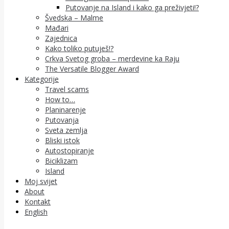
Putovanje na Island i kako ga preživjeti!?
Švedska – Malme
Mađari
Zajednica
Kako toliko putuješ!?
Crkva Svetog groba – merdevine ka Raju
The Versatile Blogger Award
Kategorije
Travel scams
How to…
Planinarenje
Putovanja
Sveta zemlja
Bliski istok
Autostopiranje
Biciklizam
Island
Moj svijet
About
Kontakt
English