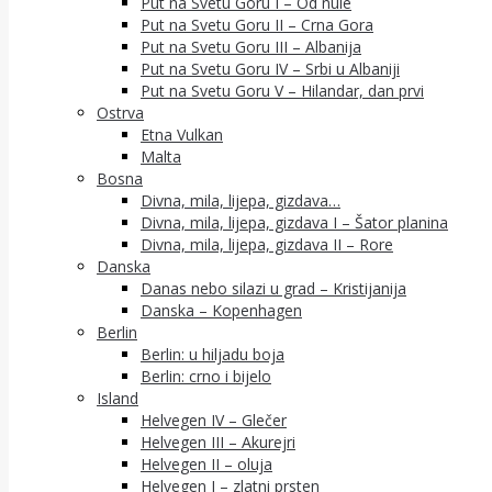
Put na Svetu Goru I – Od nule
Put na Svetu Goru II – Crna Gora
Put na Svetu Goru III – Albanija
Put na Svetu Goru IV – Srbi u Albaniji
Put na Svetu Goru V – Hilandar, dan prvi
Ostrva
Etna Vulkan
Malta
Bosna
Divna, mila, lijepa, gizdava…
Divna, mila, lijepa, gizdava I – Šator planina
Divna, mila, lijepa, gizdava II – Rore
Danska
Danas nebo silazi u grad – Kristijanija
Danska – Kopenhagen
Berlin
Berlin: u hiljadu boja
Berlin: crno i bijelo
Island
Helvegen IV – Glečer
Helvegen III – Akurejri
Helvegen II – oluja
Helvegen I – zlatni prsten