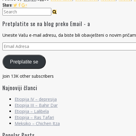
Share:
Pretplatite se na blog preko Email - a
Unesite Vašu e-mail adresu, da biste bili obavješteni o novim pričam
Email
Adresa
Pretplatite se
Join 13K other subscribers
Najnoviji članci
Etiopija IV – depresija
Etiopija III – Bahir Dar
Etiopija – Lalibela
Etiopija – Ras Tafari
Meksiko – Chichen Itza
Popular Posts