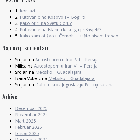
1.
Kontakt
2.
Putovanje na Kosovo I – Bog i ti
3.
Kako otići na Svetu Goru?
4.
Putovanje na Island i kako ga preživjeti!?
5.
Kako sam otišao u Černobil i zašto nisam trebao
Najnoviji komentari
Srdjan
na
Autostopom u Iran VII – Persija
Milica
na
Autostopom u Iran VII – Persija
Srdjan
na
Meksiko – Guadalajara
Ivana Vukelić
na
Meksiko – Guadalajara
Srdjan
na
Duhom kroz Jugoslaviju IV – rijeka Una
Arhive
Decembar 2025
Novembar 2025
Mart 2025
Februar 2025
Januar 2025
Decembar 2024