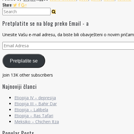
Share:
Pretplatite se na blog preko Email - a
Unesite Vašu e-mail adresu, da biste bili obavješteni o novim pričam
Email
Adresa
Pretplatite se
Join 13K other subscribers
Najnoviji članci
Etiopija IV – depresija
Etiopija III – Bahir Dar
Etiopija – Lalibela
Etiopija – Ras Tafari
Meksiko – Chichen Itza
Popular Posts