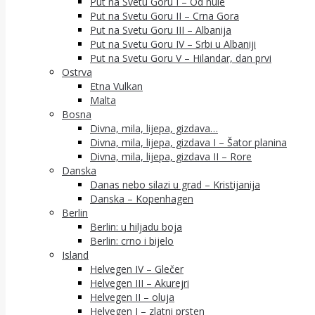
Put na Svetu Goru I – Od nule
Put na Svetu Goru II – Crna Gora
Put na Svetu Goru III – Albanija
Put na Svetu Goru IV – Srbi u Albaniji
Put na Svetu Goru V – Hilandar, dan prvi
Ostrva
Etna Vulkan
Malta
Bosna
Divna, mila, lijepa, gizdava…
Divna, mila, lijepa, gizdava I – Šator planina
Divna, mila, lijepa, gizdava II – Rore
Danska
Danas nebo silazi u grad – Kristijanija
Danska – Kopenhagen
Berlin
Berlin: u hiljadu boja
Berlin: crno i bijelo
Island
Helvegen IV – Glečer
Helvegen III – Akurejri
Helvegen II – oluja
Helvegen I – zlatni prsten