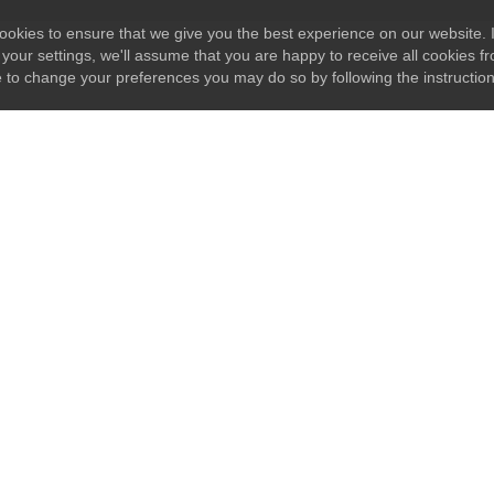
okies to ensure that we give you the best experience on our website. I
your settings, we'll assume that you are happy to receive all cookies fr
e to change your preferences you may do so by following the instructio