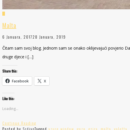
Malta
6 Januara, 2017
28 Januara, 2019
Čitam sam svoj blog. Jednom sam se onako oklijevajući povjerio Darin
druge djece i […]
Share this:
Facebook
X
Like this:
Loading...
Continue Reading
Posted by
Srdjan
Tagged
azure window
,
gozo
,
gzira
,
malta
,
valetta