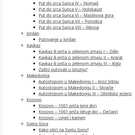
Put do srca Sunca IV – Nomad
Put do srca Sunca V – Holokaust
Put do srca Sunca VI – Maslinova gora
Put do srca Sunca VII – Porodica
Put do srca Sunca VIII – Mesija
Jordan
Putovanje u Jordan
Kavkaz
Kavkaz ili priča o zelenom zmaju I – Odin
Kavkaz ili priča o zelenom zmaju II – Ararat
Kavkaz ili priča o zelenom zmaju III – Algiz
Zašto putovati u Gruziju?
Makedonija
Autostopom u Makedoniju I – kroz Srbiju
Autostopom u Makedoniju II – Skoplje
Autostopom u Makedoniju III – Ohridsko jezero
Kosovo
Kosovo – 1001 priča (prvi dio)
Kosovo – 1001 priča (drugi dio – Dečani)
Kosovo – cvijet i kamen
Sveta Gora
Kako otići na Svetu Goru?