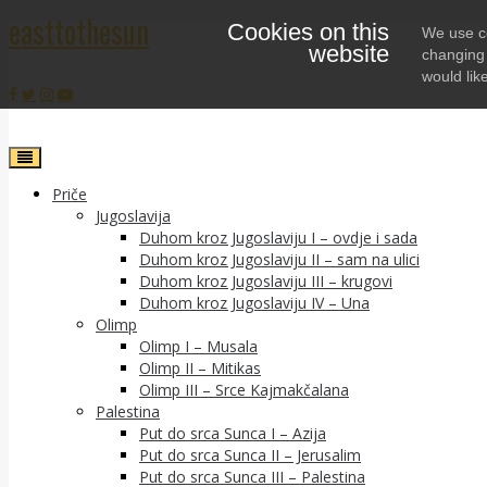
easttothesun
Cookies on this
Skip
We use co
website
to
changing 
content
would lik
Priče
Jugoslavija
Duhom kroz Jugoslaviju I – ovdje i sada
Duhom kroz Jugoslaviju II – sam na ulici
Duhom kroz Jugoslaviju III – krugovi
Duhom kroz Jugoslaviju IV – Una
Olimp
Olimp I – Musala
Olimp II – Mitikas
Olimp III – Srce Kajmakčalana
Palestina
Put do srca Sunca I – Azija
Put do srca Sunca II – Jerusalim
Put do srca Sunca III – Palestina