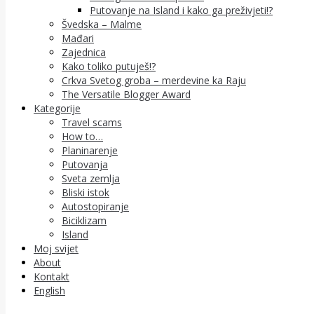
Putovanje na Island i kako ga preživjeti!?
Švedska – Malme
Mađari
Zajednica
Kako toliko putuješ!?
Crkva Svetog groba – merdevine ka Raju
The Versatile Blogger Award
Kategorije
Travel scams
How to…
Planinarenje
Putovanja
Sveta zemlja
Bliski istok
Autostopiranje
Biciklizam
Island
Moj svijet
About
Kontakt
English