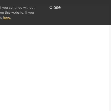
Close
f you continue without
om this website. If you
ns
here
.