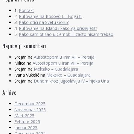
1.
Kontakt
2.
Putovanje na Kosovo I – Bog i ti
3.
Kako otići na Svetu Goru?
4.
Putovanje na Island i kako ga preživjeti!?
5.
Kako sam otišao u Černobil i zašto nisam trebao
Najnoviji komentari
Srdjan
na
Autostopom u Iran VII – Persija
Milica
na
Autostopom u Iran VII – Persija
Srdjan
na
Meksiko – Guadalajara
Ivana Vukelić
na
Meksiko – Guadalajara
Srdjan
na
Duhom kroz Jugoslaviju IV – rijeka Una
Arhive
Decembar 2025
Novembar 2025
Mart 2025
Februar 2025
Januar 2025
Decembar 2024