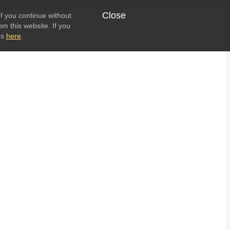
Close
f you continue without
om this website. If you
ns
here
.