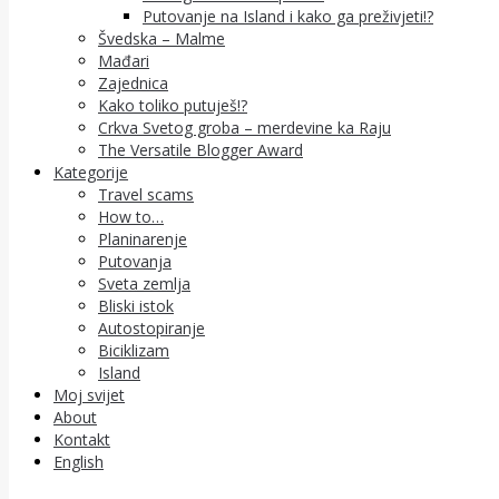
Putovanje na Island i kako ga preživjeti!?
Švedska – Malme
Mađari
Zajednica
Kako toliko putuješ!?
Crkva Svetog groba – merdevine ka Raju
The Versatile Blogger Award
Kategorije
Travel scams
How to…
Planinarenje
Putovanja
Sveta zemlja
Bliski istok
Autostopiranje
Biciklizam
Island
Moj svijet
About
Kontakt
English