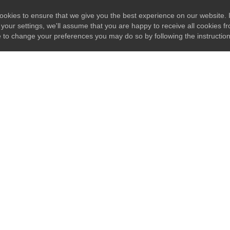
okies to ensure that we give you the best experience on our website. I
your settings, we'll assume that you are happy to receive all cookies fr
e to change your preferences you may do so by following the instructio