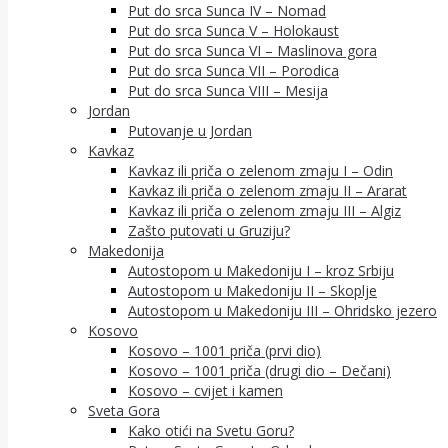
Put do srca Sunca IV – Nomad
Put do srca Sunca V – Holokaust
Put do srca Sunca VI – Maslinova gora
Put do srca Sunca VII – Porodica
Put do srca Sunca VIII – Mesija
Jordan
Putovanje u Jordan
Kavkaz
Kavkaz ili priča o zelenom zmaju I – Odin
Kavkaz ili priča o zelenom zmaju II – Ararat
Kavkaz ili priča o zelenom zmaju III – Algiz
Zašto putovati u Gruziju?
Makedonija
Autostopom u Makedoniju I – kroz Srbiju
Autostopom u Makedoniju II – Skoplje
Autostopom u Makedoniju III – Ohridsko jezero
Kosovo
Kosovo – 1001 priča (prvi dio)
Kosovo – 1001 priča (drugi dio – Dečani)
Kosovo – cvijet i kamen
Sveta Gora
Kako otići na Svetu Goru?