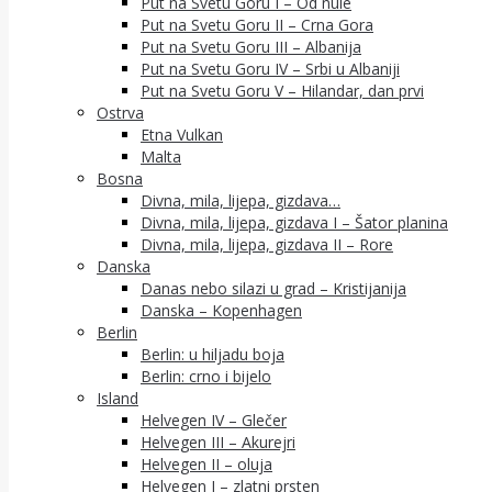
Put na Svetu Goru I – Od nule
Put na Svetu Goru II – Crna Gora
Put na Svetu Goru III – Albanija
Put na Svetu Goru IV – Srbi u Albaniji
Put na Svetu Goru V – Hilandar, dan prvi
Ostrva
Etna Vulkan
Malta
Bosna
Divna, mila, lijepa, gizdava…
Divna, mila, lijepa, gizdava I – Šator planina
Divna, mila, lijepa, gizdava II – Rore
Danska
Danas nebo silazi u grad – Kristijanija
Danska – Kopenhagen
Berlin
Berlin: u hiljadu boja
Berlin: crno i bijelo
Island
Helvegen IV – Glečer
Helvegen III – Akurejri
Helvegen II – oluja
Helvegen I – zlatni prsten