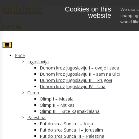
easttothesun
Cookies on this
Skip
We use co
website
to
changing 
content
would lik
Priče
Jugoslavija
Duhom kroz Jugoslaviju I – ovdje i sada
Duhom kroz Jugoslaviju II – sam na ulici
Duhom kroz Jugoslaviju III – krugovi
Duhom kroz Jugoslaviju IV – Una
Olimp
Olimp I – Musala
Olimp II – Mitikas
Olimp III – Srce Kajmakčalana
Palestina
Put do srca Sunca I – Azija
Put do srca Sunca II – Jerusalim
Put do srca Sunca III – Palestina