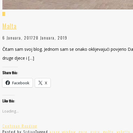
Malta
6 Januara, 2017
28 Januara, 2019
Čitam sam svoj blog. Jednom sam se onako oklijevajući povjerio Darin
druge djece i […]
Share this:
Facebook
X
Like this:
Loading...
Continue Reading
Posted by
Srdjan
Tagged
azure window
,
gozo
,
gzira
,
malta
,
valetta