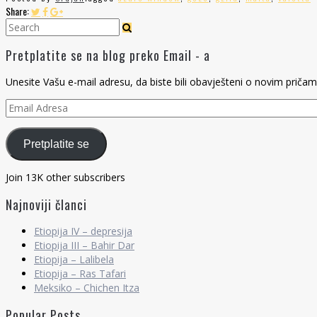
Share:
Pretplatite se na blog preko Email - a
Unesite Vašu e-mail adresu, da biste bili obavješteni o novim pričam
Email
Adresa
Pretplatite se
Join 13K other subscribers
Najnoviji članci
Etiopija IV – depresija
Etiopija III – Bahir Dar
Etiopija – Lalibela
Etiopija – Ras Tafari
Meksiko – Chichen Itza
Popular Posts