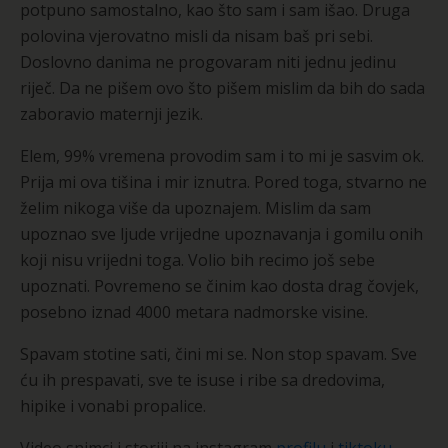
potpuno samostalno, kao što sam i sam išao. Druga
polovina vjerovatno misli da nisam baš pri sebi.
Doslovno danima ne progovaram niti jednu jedinu
riječ. Da ne pišem ovo što pišem mislim da bih do sada
zaboravio maternji jezik.
Elem, 99% vremena provodim sam i to mi je sasvim ok.
Prija mi ova tišina i mir iznutra. Pored toga, stvarno ne
želim nikoga više da upoznajem. Mislim da sam
upoznao sve ljude vrijedne upoznavanja i gomilu onih
koji nisu vrijedni toga. Volio bih recimo još sebe
upoznati. Povremeno se činim kao dosta drag čovjek,
posebno iznad 4000 metara nadmorske visine.
Spavam stotine sati, čini mi se. Non stop spavam. Sve
ću ih prespavati, sve te isuse i ribe sa dredovima,
hipike i vonabi propalice.