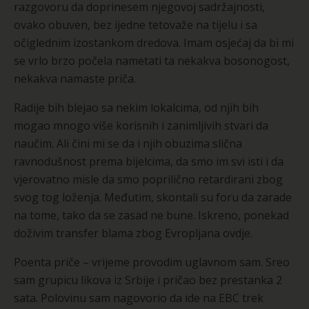
razgovoru da doprinesem njegovoj sadržajnosti,
ovako obuven, bez ijedne tetovaže na tijelu i sa
očiglednim izostankom dredova. Imam osjećaj da bi mi
se vrlo brzo počela nametati ta nekakva bosonogost,
nekakva namaste priča.
Radije bih blejao sa nekim lokalcima, od njih bih
mogao mnogo više korisnih i zanimljivih stvari da
naučim. Ali čini mi se da i njih obuzima slična
ravnodušnost prema bijelcima, da smo im svi isti i da
vjerovatno misle da smo poprilično retardirani zbog
svog tog loženja. Međutim, skontali su foru da zarade
na tome, tako da se zasad ne bune. Iskreno, ponekad
doživim transfer blama zbog Evropljana ovdje.
Poenta priče – vrijeme provodim uglavnom sam. Sreo
sam grupicu likova iz Srbije i pričao bez prestanka 2
sata. Polovinu sam nagovorio da ide na EBC trek