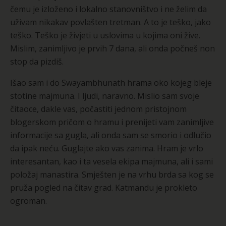
čemu je izloženo i lokalno stanovništvo i ne želim da
uživam nikakav povlašten tretman. A to je teško, jako
teško. Teško je živjeti u uslovima u kojima oni žive.
Mislim, zanimljivo je prvih 7 dana, ali onda počneš non
stop da pizdiš.
Išao sam i do Swayambhunath hrama oko kojeg bleje
stotine majmuna. I ljudi, naravno. Mislio sam svoje
čitaoce, dakle vas, počastiti jednom pristojnom
blogerskom pričom o hramu i prenijeti vam zanimljive
informacije sa gugla, ali onda sam se smorio i odlučio
da ipak neću. Guglajte ako vas zanima. Hram je vrlo
interesantan, kao i ta vesela ekipa majmuna, ali i sami
položaj manastira. Smješten je na vrhu brda sa kog se
pruža pogled na čitav grad. Katmandu je prokleto
ogroman.