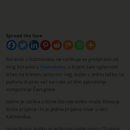
Spread the love
Boravak u Katmanduu ne razlikuje se pretjerano od
mog boravka u
Islamabadu
, u kojem sam uglavnom
ležao na krevetu potpuno nag, buljio u jednu tačku na
plafonu ili prao veš na ruke uz tiho pjevušenje
kompozicije Čavoglave.
Jedino je razlika u tome što nije toliko vruće. Klima je
dosta prijatna i to je jedina prijatna stvar u vezi
Katmandua.
Isuse Kriste, koliko je teško biti ovdje nakon 15 dana