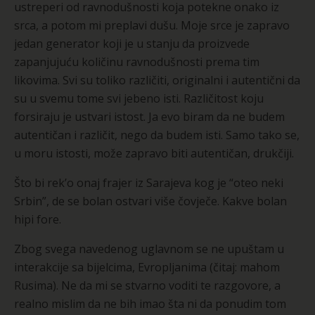
ustreperi od ravnodušnosti koja potekne onako iz
srca, a potom mi preplavi dušu. Moje srce je zapravo
jedan generator koji je u stanju da proizvede
zapanjujuću količinu ravnodušnosti prema tim
likovima. Svi su toliko različiti, originalni i autentični da
su u svemu tome svi jebeno isti. Različitost koju
forsiraju je ustvari istost. Ja evo biram da ne budem
autentičan i različit, nego da budem isti. Samo tako se,
u moru istosti, može zapravo biti autentičan, drukčiji.
Što bi rek’o onaj frajer iz Sarajeva kog je “oteo neki
Srbin”, de se bolan ostvari više čovječe. Kakve bolan
hipi fore.
Zbog svega navedenog uglavnom se ne upuštam u
interakcije sa bijelcima, Evropljanima (čitaj: mahom
Rusima). Ne da mi se stvarno voditi te razgovore, a
realno mislim da ne bih imao šta ni da ponudim tom