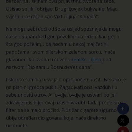
berberina i skinem ovu prljavštinu života sa sebe.
Ošišao se lik i obrijao. Drugi čovjek bukvalno. Mlad,
svjež i prozračan kao Viktorijina “Kanada”.
Ne mogu sebi doći od šoka usljed spoznaje da mogu
da se okupam kad god poželim i da jedem kad god i
šta god poželim. I da hodam u nekoj majičetini,
papučama i svom dilerskom zelenom sorcu, inače
glavnom liku uvoda u čuveno
remek – djelo
pod
nazivom “Bio sam u Bosni dva’es dana”.
I skonto sam da bi valjalo opet početi pušiti. Nekako je
na planini greota pušiti. Zagađivati onaj vazduh i u
sebe unositi otrov. Ali ovdje, ovdje je ustvari bolje i
zdravije pušiti jer ovaj užasni vazduh tada prođe kroz
filter pa se malo pročisti. Plus žar cigarete sigurno
ubije određen dio govana koje inače direktno
udahnete.