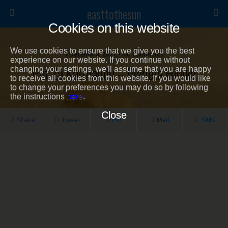
easttothesun
Cookies on this website
We use cookies to ensure that we give you the best
1 Decembra, 2022 • No Comments
experience on our website. If you continue without
Put Za Katmandu – Planeta Hipika
changing your settings, we'll assume that you are happy
to receive all cookies from this website. If you would like
to change your preferences you may do so by following
the instructions
here
.
Close
Share
Tweet
Pin
Mail
SMS