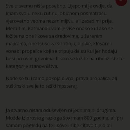
Sve u svemu ništa posebno. Lijepo mi je ovdje, da,
imam svoju neku rutinu, običnom posmatraču
vjerovatno veoma nezanimljivu, ali zasad mi prija.
Međutim, Katmandu vam je više onako kul ako se
ložite na one likove sa dredovima, u šarenim
majicama, one Isuse za sirotinju, hipike, klošare i
vonabi propalice koji se tripuju da su kul jer hodaju
bosi po ovim govnima. Ili ako se ložite na ribe iz iste te
kategorije stanovništva.
Nađe se tu i tamo pokoja divna, prava propalica, ali
suštinski sve je to teški hipsteraj.
Ja stvarno nisam oduševljen ni jednima ni drugima.
Možda iz prostog razloga što imam 800 godina, ali pri
samom pogledu na te likove i ribe čitavo tijelo mi