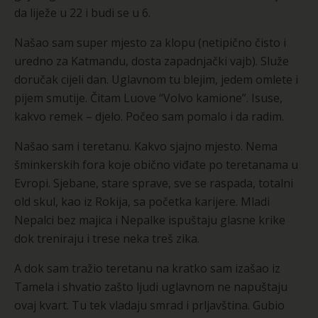
da liježe u 22 i budi se u 6.
Našao sam super mjesto za klopu (netipično čisto i
uredno za Katmandu, dosta zapadnjački vajb). Služe
doručak cijeli dan. Uglavnom tu blejim, jedem omlete i
pijem smutije. Čitam Luove “Volvo kamione”. Isuse,
kakvo remek – djelo. Počeo sam pomalo i da radim.
Našao sam i teretanu. Kakvo sjajno mjesto. Nema
šminkerskih fora koje obično viđate po teretanama u
Evropi. Sjebane, stare sprave, sve se raspada, totalni
old skul, kao iz Rokija, sa početka karijere. Mladi
Nepalci bez majica i Nepalke ispuštaju glasne krike
dok treniraju i trese neka treš zika.
A dok sam tražio teretanu na kratko sam izašao iz
Tamela i shvatio zašto ljudi uglavnom ne napuštaju
ovaj kvart. Tu tek vladaju smrad i prljavština. Gubio