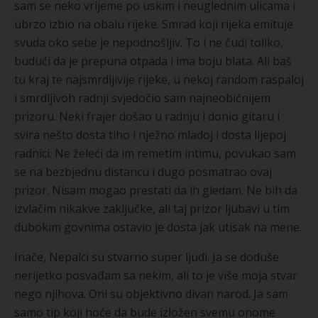
sam se neko vrijeme po uskim i neuglednim ulicama i
ubrzo izbio na obalu rijeke. Smrad koji rijeka emituje
svuda oko sebe je nepodnošljiv. To i ne čudi toliko,
budući da je prepuna otpada i ima boju blata. Ali baš
tu kraj te najsmrdljivije rijeke, u nekoj random raspaloj
i smrdljivoh radnji svjedočio sam najneobičnijem
prizoru. Neki frajer došao u radnju i donio gitaru i
svira nešto dosta tiho i nježno mladoj i dosta lijepoj
radnici. Ne želeći da im remetim intimu, povukao sam
se na bezbjednu distancu i dugo posmatrao ovaj
prizor. Nisam mogao prestati da ih gledam. Ne bih da
izvlačim nikakve zaključke, ali taj prizor ljubavi u tim
dubokim govnima ostavio je dosta jak utisak na mene.
Inače, Nepalci su stvarno super ljudi. Ja se doduše
nerijetko posvađam sa nekim, ali to je više moja stvar
nego njihova. Oni su objektivno divan narod. Ja sam
samo tip koji hoće da bude izložen svemu onome