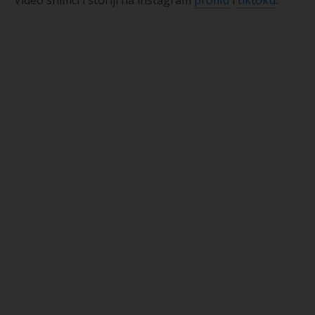
Video snimci i storiji na instagram
profilu
i
tiktoku
.