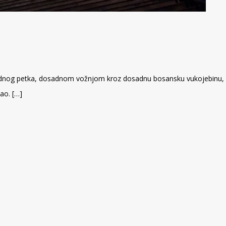
nog petka, dosadnom vožnjom kroz dosadnu bosansku vukojebinu, dos
ao. […]