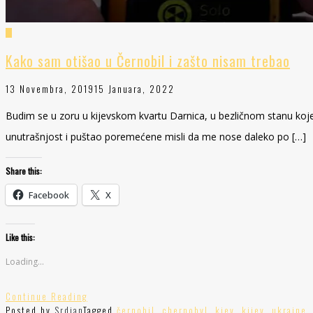
Kako sam otišao u Černobil i zašto nisam trebao
13 Novembra, 2019
15 Januara, 2022
Budim se u zoru u kijevskom kvartu Darnica, u bezličnom stanu koj
unutrašnjost i puštao poremećene misli da me nose daleko po […]
Share this:
Facebook
X
Like this:
Loading...
Continue Reading
Posted by
Srdjan
Tagged
černobil
,
chernobyl
,
kiev
,
kijev
,
ukraine