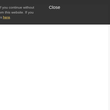
Close
f you continue without
om this website. If you
ns
here
.