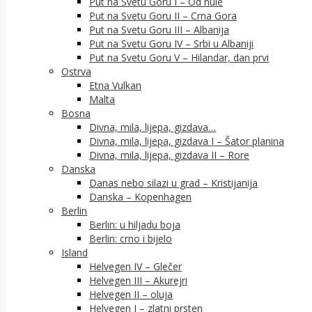
Put na Svetu Goru I – Od nule
Put na Svetu Goru II – Crna Gora
Put na Svetu Goru III – Albanija
Put na Svetu Goru IV – Srbi u Albaniji
Put na Svetu Goru V – Hilandar, dan prvi
Ostrva
Etna Vulkan
Malta
Bosna
Divna, mila, lijepa, gizdava…
Divna, mila, lijepa, gizdava I – Šator planina
Divna, mila, lijepa, gizdava II – Rore
Danska
Danas nebo silazi u grad – Kristijanija
Danska – Kopenhagen
Berlin
Berlin: u hiljadu boja
Berlin: crno i bijelo
Island
Helvegen IV – Glečer
Helvegen III – Akurejri
Helvegen II – oluja
Helvegen I – zlatni prsten