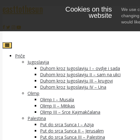
easttothesun
Cookies on this
Skip
We use co
website
to
changing 
content
would lik
Priče
Jugoslavija
Duhom kroz Jugoslaviju I – ovdje i sada
Duhom kroz Jugoslaviju II – sam na ulici
Duhom kroz Jugoslaviju III – krugovi
Duhom kroz Jugoslaviju IV – Una
Olimp
Olimp I – Musala
Olimp II – Mitikas
Olimp III – Srce Kajmakčalana
Palestina
Put do srca Sunca I – Azija
Put do srca Sunca II – Jerusalim
Put do srca Sunca III – Palestina