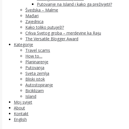
Putovanje na Island i kako ga preživjeti!?
Švedska – Malme
Mađari
Zajednica
Kako toliko putuješ!?
Crkva Svetog groba – merdevine ka Raju
The Versatile Blogger Award
Kategorije
Travel scams
How to…
Planinarenje
Putovanja
Sveta zemlja
Bliski istok
Autostopiranje
Biciklizam
Island
Moj svijet
About
Kontakt
English