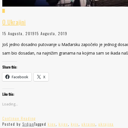
O Ukrajini
15 Augusta, 2019
15 Augusta, 2019
Još jedno dosadno putovanje u Mađarsku započelo je jednog dosad
sam bio dosadan, na najnižim granama na kojima sam se ikada naš
Share this:
Facebook
X
Like this:
Loading...
Continue Reading
Posted by
Srdjan
Tagged
kiev
,
kijev
,
kyiv
,
ukraina
,
ukrajina