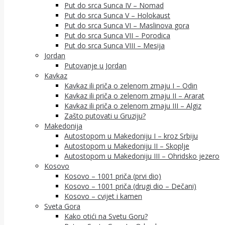
Put do srca Sunca IV – Nomad
Put do srca Sunca V – Holokaust
Put do srca Sunca VI – Maslinova gora
Put do srca Sunca VII – Porodica
Put do srca Sunca VIII – Mesija
Jordan
Putovanje u Jordan
Kavkaz
Kavkaz ili priča o zelenom zmaju I – Odin
Kavkaz ili priča o zelenom zmaju II – Ararat
Kavkaz ili priča o zelenom zmaju III – Algiz
Zašto putovati u Gruziju?
Makedonija
Autostopom u Makedoniju I – kroz Srbiju
Autostopom u Makedoniju II – Skoplje
Autostopom u Makedoniju III – Ohridsko jezero
Kosovo
Kosovo – 1001 priča (prvi dio)
Kosovo – 1001 priča (drugi dio – Dečani)
Kosovo – cvijet i kamen
Sveta Gora
Kako otići na Svetu Goru?