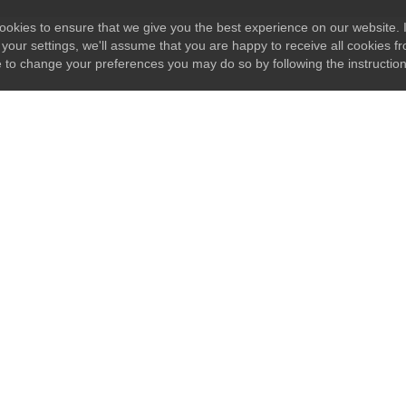
okies to ensure that we give you the best experience on our website. I
your settings, we'll assume that you are happy to receive all cookies fr
e to change your preferences you may do so by following the instructio